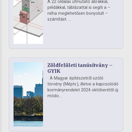
A 22 oldalas útmutató ábrákkal,
példákkal, táblázattal is segíti a –
néha meglehetősen bonyolult –
számítást. ...
Zöldfelületi tanúsítvány –
GYIK
A Magyar építészetről szóló
törvény (Méptv.), illetve a kapcsolódó
kormányrendelet 2024 októberétől új
módo...