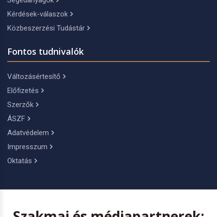
Segédanyagok
Kérdések-válaszok
Közbeszerzési Tudástár
Fontos tudnivalók
Változásértesítő
Előfizetés
Szerzők
ÁSZF
Adatvédelem
Impresszum
Oktatás
Szakmai és médiapartnerek: