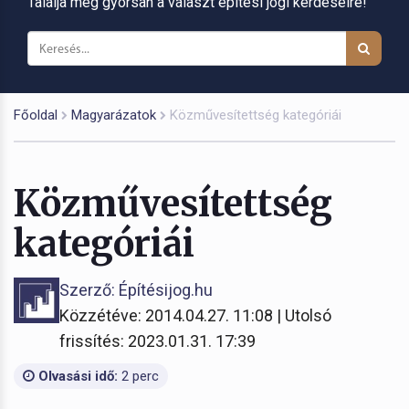
Találja meg gyorsan a választ építési jogi kérdéseire!
Főoldal
Magyarázatok
Közművesítettség kategóriái
Közművesítettség
kategóriái
Szerző: Építésijog.hu
Közzétéve: 2014.04.27. 11:08 | Utolsó
frissítés: 2023.01.31. 17:39
Olvasási idő:
2 perc