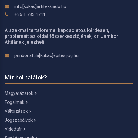
info[kukac]artifexkiado.hu
+36 1 783 1711
A szakmai tartalommal kapcsolatos kérdéseit,
problémáit az oldal főszerkesztőjének, dr. Jámbor
Attilának jelezheti:
jambor.attila[kukac]epitesijog.hu
Mit hol találok?
Magyarázatok
Fogalmak
Változások
Jogszabályok
Videótár