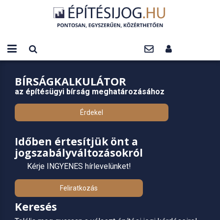
BÍRSÁGKALKULÁTOR
az építésügyi bírság meghatározásához
Érdekel
Időben értesítjük önt a
jogszabályváltozásokról
Kérje INGYENES hírlevelünket!
Feliratkozás
Keresés