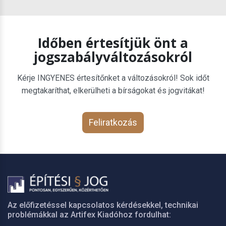
Időben értesítjük önt a
jogszabályváltozásokról
Kérje INGYENES értesítőnket a változásokról! Sok időt
megtakaríthat, elkerülheti a bírságokat és jogvitákat!
Feliratkozás
Az előfizetéssel kapcsolatos kérdésekkel, technikai
problémákkal az Artifex Kiadóhoz fordulhat: