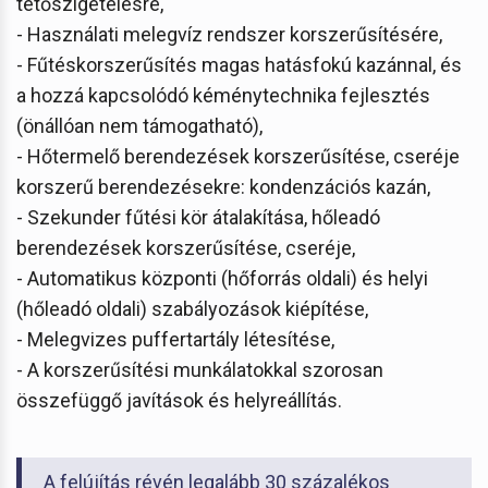
tetőszigetelésre,
- Használati melegvíz rendszer korszerűsítésére,
- Fűtéskorszerűsítés magas hatásfokú kazánnal, és
a hozzá kapcsolódó kéménytechnika fejlesztés
(önállóan nem támogatható),
- Hőtermelő berendezések korszerűsítése, cseréje
korszerű berendezésekre: kondenzációs kazán,
- Szekunder fűtési kör átalakítása, hőleadó
berendezések korszerűsítése, cseréje,
- Automatikus központi (hőforrás oldali) és helyi
(hőleadó oldali) szabályozások kiépítése,
- Melegvizes puffertartály létesítése,
- A korszerűsítési munkálatokkal szorosan
összefüggő javítások és helyreállítás.
A felújítás révén legalább 30 százalékos