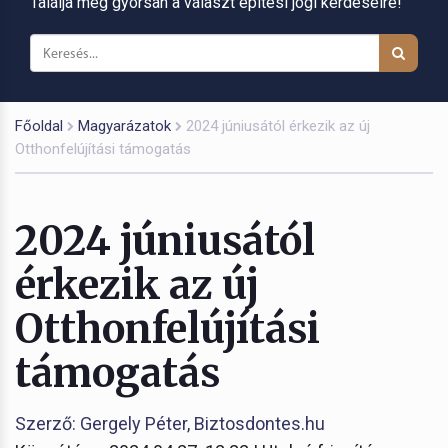
Találja meg gyorsan a választ építési jogi kérdéseire!
Főoldal
Magyarázatok
2024 júniusától érkezik az új
Otthonfelújítási támogatás
2024 júniusától
érkezik az új
Otthonfelújítási
támogatás
Szerző: Gergely Péter, Biztosdontes.hu