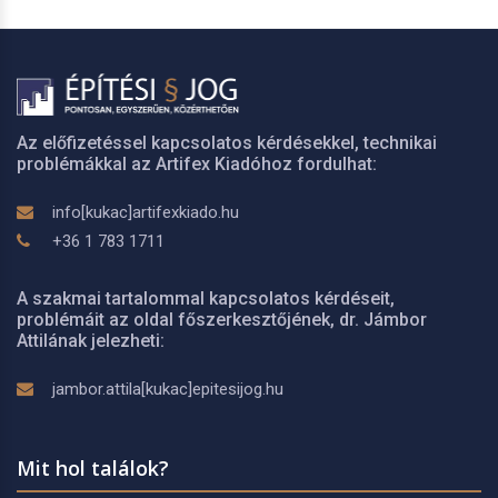
Az előfizetéssel kapcsolatos kérdésekkel, technikai
problémákkal az Artifex Kiadóhoz fordulhat:
info[kukac]artifexkiado.hu
+36 1 783 1711
A szakmai tartalommal kapcsolatos kérdéseit,
problémáit az oldal főszerkesztőjének, dr. Jámbor
Attilának jelezheti:
jambor.attila[kukac]epitesijog.hu
Mit hol találok?