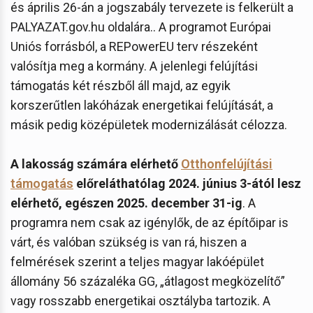
és április 26-án a jogszabály tervezete is felkerült a
PALYAZAT.gov.hu oldalára.. A programot Európai
Uniós forrásból, a REPowerEU terv részeként
valósítja meg a kormány. A jelenlegi felújítási
támogatás két részből áll majd, az egyik
korszerűtlen lakóházak energetikai felújítását, a
másik pedig középületek modernizálását célozza.
A lakosság számára elérhető
Otthonfelújítási
támogatás
előreláthatólag 2024. június 3-ától lesz
elérhető, egészen 2025. december 31-ig
. A
programra nem csak az igénylők, de az építőipar is
várt, és valóban szükség is van rá, hiszen a
felmérések szerint a teljes magyar lakóépület
állomány 56 százaléka GG, „átlagost megközelítő”
vagy rosszabb energetikai osztályba tartozik. A