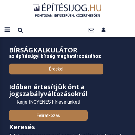
BÍRSÁGKALKULÁTOR
az építésügyi bírság meghatározásához
Érdekel
Időben értesítjük önt a
jogszabályváltozásokról
Kérje INGYENES hírlevelünket!
Feliratkozás
Keresés