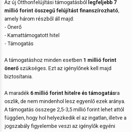
Az új Otthonfelújítási támogatásból
legfeljebb 7
millió forint összegű felújítást finanszírozható
,
amely három részből áll majd:
- Önerő
- Kamattámogatott hitel
- Támogatás
A támogatáshoz minden esetben
1 millió forint
önerő
szükséges. Ezt az igénylőnek kell majd
biztosítania.
A maradék
6 millió forint hitelre és támogatás
ra
oszlik, de nem mindenhol lesz egyenlő ezek aránya.
A támogatás összege 2,5-3,5 millió forint lehet attól
függően, hogy hol helyezkedik el az ingatlan, illetve a
jogszabály figyelembe veszi az igénylők egyéni