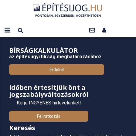
BÍRSÁGKALKULÁTOR
az építésügyi bírság meghatározásához
Érdekel
Időben értesítjük önt a
jogszabályváltozásokról
Kérje INGYENES hírlevelünket!
Feliratkozás
Keresés