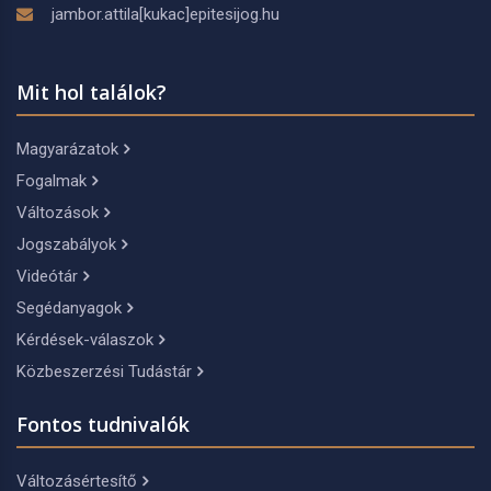
jambor.attila[kukac]epitesijog.hu
Mit hol találok?
Magyarázatok
Fogalmak
Változások
Jogszabályok
Videótár
Segédanyagok
Kérdések-válaszok
Közbeszerzési Tudástár
Fontos tudnivalók
Változásértesítő