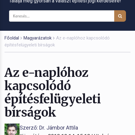
Találja meg gyorsan a választ építési jogi kérdéseire!
Főoldal
Magyarázatok
Az e-naplóhoz kapcsolódó
építésfelügyeleti bírságok
Az e-naplóhoz
kapcsolódó
építésfelügyeleti
bírságok
Szerző: Dr. Jámbor Attila