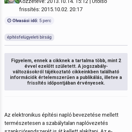
Közzétéve: 2013.10.14. 15:12 | Utolsó
frissítés: 2015.10.02. 20:17
Olvasási idő:
5 perc
építésfelügyeleti bírság
Figyelem, ennek a cikknek a tartalma több, mint 2
évvel ezelőtt született. A jogszabály-
változásokról tájékoztató cikkeinkben található
információk értelemszerűen a publikálás, illetve a
frissítés időpontjában érvényesek.
Az elektronikus építési napló bevezetése mellett
természetesen a szabálytalan naplóvezetés
szankciórendszerét is át kellett alakítani. Az e-