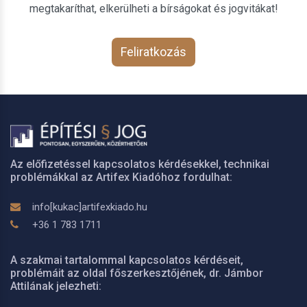
megtakaríthat, elkerülheti a bírságokat és jogvitákat!
Feliratkozás
Az előfizetéssel kapcsolatos kérdésekkel, technikai
problémákkal az Artifex Kiadóhoz fordulhat:
info[kukac]artifexkiado.hu
+36 1 783 1711
A szakmai tartalommal kapcsolatos kérdéseit,
problémáit az oldal főszerkesztőjének, dr. Jámbor
Attilának jelezheti: