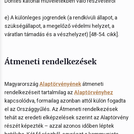
Döntés katonai műveletekben való részvételről
e) A különleges jogrendek (a rendkívüli állapot, a
szükségállapot, a megelőző védelmi helyzet, a
váratlan támadás és a vészhelyzet) [48-54. cikk].
Átmeneti rendelkezések
Magyarország
Alaptörvényének
átmeneti
rendelkezéseit tartalmilag az
Alaptörvényhez
kapcsolódva, formailag azonban attól külön fogadta
el az Országgyűlés. Az Átmeneti rendelkezések
tehát az eredeti elképzelések szerint az Alaptörvény
részét képezték – azzal azonos időben léptek