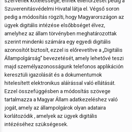
szervének kötelessége, ennek ellenőrzését pedig a
Szuverenitásvédelmi Hivatal látja el. Végső soron
pedig a módosítás rögzíti, hogy Magyarországon az
ügyek digitális intézése elsőbbséget élvez,
amelyhez az állam törvényben meghatározottak
szerint mindenki számára egy egyedi digitális
azonosítót biztosít, ezzel is előrevetítve a „Digitális
Állampolgárság” bevezetését, amely lehetővé teszi
majd személyazonosságunk telefonos applikáción
keresztüli igazolását és a dokumentumok
hitelesített elektronikus aláírással való ellátását.
Ezzel összefüggésben a módosítás szövege
tartalmazza a Magyar Állam adatkezeléshez való
jogát, amely az állampolgárok olyan adataira
korlátozódik , amelyek az ügyek digitális
intézéséhez szükségesek.