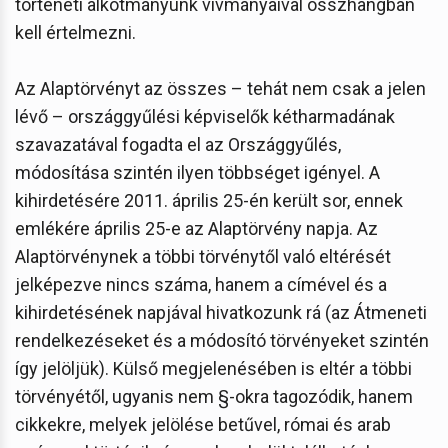
történeti alkotmányunk vívmányaival összhangban
kell értelmezni.
Az Alaptörvényt az összes – tehát nem csak a jelen
lévő – országgyűlési képviselők kétharmadának
szavazatával fogadta el az Országgyűlés,
módosítása szintén ilyen többséget igényel. A
kihirdetésére 2011. április 25-én került sor, ennek
emlékére április 25-e az Alaptörvény napja. Az
Alaptörvénynek a többi törvénytől való eltérését
jelképezve nincs száma, hanem a címével és a
kihirdetésének napjával hivatkozunk rá (az Átmeneti
rendelkezéseket és a módosító törvényeket szintén
így jelöljük). Külső megjelenésében is eltér a többi
törvényétől, ugyanis nem §-okra tagozódik, hanem
cikkekre, melyek jelölése betűvel, római és arab