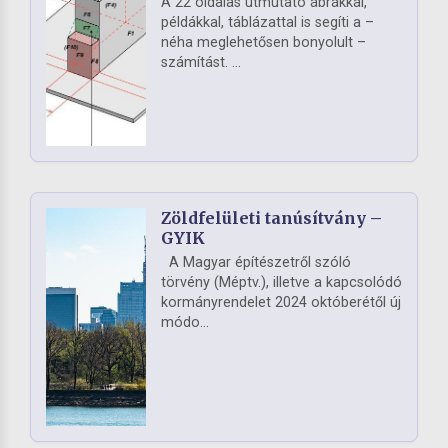
A 22 oldalas útmutató ábrákkal,
példákkal, táblázattal is segíti a –
néha meglehetősen bonyolult –
számítást. ...
Zöldfelületi tanúsítvány –
GYIK
A Magyar építészetről szóló
törvény (Méptv.), illetve a kapcsolódó
kormányrendelet 2024 októberétől új
módo...