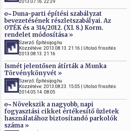
2013.07.16. 22:29
Duna-parti építési szabályzat
bevezetésének részletszabályai. Az
OTÉK és a 314/2012. (XI. 8.) Korm.
rendelet módosítása »
Szerző: Építésijog.hu
Közzétéve: 2013.08.13. 21:16 | Utolsó frissítés:
2013.08.13. 21:16
Ismét jelentősen átírták a Munka
Törvénykönyvét »
Szerző: Építésijog.hu
Közzétéve: 2013.08.23. 15:05 | Utolsó frissítés:
2014.05.14. 08:05
Növekszik a nagyobb, napi
fogyasztási cikket értékesítő üzletek
használatához biztosítandó parkolók
száma »