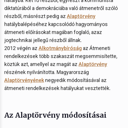
hatályba. Két fő részből, egyrészt a kommunista
diktatúrából a demokráciába való átmenetről szóló
részből, másrészt pedig az
Alaptörvény
hatálybalépéséhez kapcsolódó hagyományos
átmeneti előírásokat magában foglaló, azaz
jogtechnikai jellegű részből állnak.
2012 végén az
Alkotmánybíróság
az Átmeneti
rendelkezések több szakaszát megsemmisítette,
köztük azt, amellyel az magát az
Alaptörvény
részének nyilvánította. Magyarország
Alaptörvényének
negyedik módosításával az
átmeneti rendelkezések hatályukat vesztették.
Az Alaptörvény módosításai