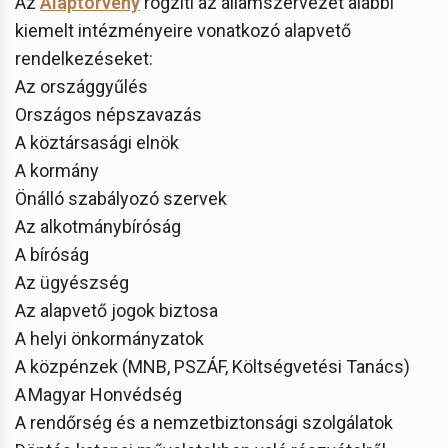
Az
Alaptörvény
rögzíti az államszervezet alábbi
kiemelt intézményeire vonatkozó alapvető
rendelkezéseket:
Az országgyűlés
Országos népszavazás
A köztársasági elnök
A kormány
Önálló szabályozó szervek
Az alkotmánybíróság
A bíróság
Az ügyészség
Az alapvető jogok biztosa
A helyi önkormányzatok
A közpénzek (MNB, PSZÁF, Költségvetési Tanács)
A Magyar Honvédség
A rendőrség és a nemzetbiztonsági szolgálatok