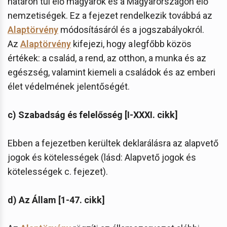
határon túl élő magyarok és a Magyarországon élő
nemzetiségek. Ez a fejezet rendelkezik továbbá az
Alaptörvény
módosításáról és a jogszabályokról.
Az
Alaptörvény
kifejezi, hogy a legfőbb közös
értékek: a család, a rend, az otthon, a munka és az
egészség, valamint kiemeli a családok és az emberi
élet védelmének jelentőségét.
c) Szabadság és felelősség [I-XXXI. cikk]
Ebben a fejezetben kerültek deklarálásra az alapvető
jogok és kötelességek (lásd: Alapvető jogok és
kötelességek c. fejezet).
d) Az Állam [1-47. cikk]