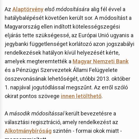
Az
Alaptörvény
első módosítására
alig fél évvel a
hatálybalépését követően került sor. A módosítást a
Magyarország ellen indított kötelességszegési
eljárás tette szükségessé, az Európai Unió ugyanis a
jegybanki függetlenséget korlátozó azon jogszabályi
rendelkezések hatályon kívül helyezését kérte,
amelyek megteremtették a
Magyar Nemzeti Bank
és a Pénzügyi Szervezetek Állami Felügyelete
összevonásának lehetőségét, utóbbi 2013. október
1. napjával jogutódlással megszűnt. Az erről szóló
okirat pontos szövege
innen letölthető
.
A
második módosítással
került bevezetésre a
választási regisztráció, amely rendelkezést az
Alkotmánybíróság
szintén - formai okok miatt -