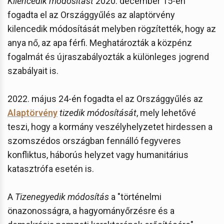
Kilencedik módosítást
2020. december 15-én
fogadta el az Országgyűlés az alaptörvény
kilencedik módosítását melyben rögzítették, hogy az
anya nő, az apa férfi. Meghatározták a közpénz
fogalmát és újraszabályozták a különleges jogrend
szabályait is.
2022. május 24-én fogadta el az Országgyűlés az
Alaptörvény
tizedik módosítását
, mely lehetővé
teszi, hogy a kormány veszélyhelyzetet hirdessen a
szomszédos országban fennálló fegyveres
konfliktus, háborús helyzet vagy humanitárius
katasztrófa esetén is.
A
Tizenegyedik módosítás
a "történelmi
önazonosságra, a hagyományőrzésre és a