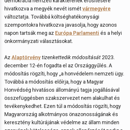
demokrácia nemzeti karakterének erősítésére"
hivatkozva a megyék nevét ismét
vármegyére
változtatja. Továbbá költséghatékonysági
szempontokra hivatkozva javasolja, hogy azonos
napon tartsák meg az
Európa Parlamenti
és a helyi
önkormányzati választásokat.
Az
Alaptörvény
tizenkettedik módosítását
2023.
december 12-én fogadta el az Országgyűlés. A
módosítás rögzíti, hogy „a honvédelem nemzeti ügy.
Továbbá a módosítás előírja, hogy a Magyar
Honvédség hivatásos állományú tagja jogállásával
összefüggésben szakszervezet nem alakulhat és
tevékenykedhet. Ezen túl a módosítás rögzíti, hogy
Magyarország alkotmányos önazonosságának és
keresztény kultúrájának védelme az állam minden