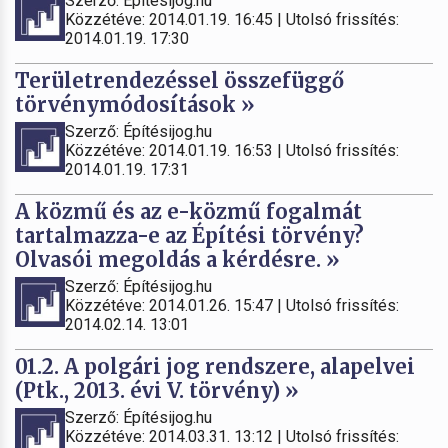
Szerző: Építésijog.hu
Közzétéve: 2014.01.19. 16:45 | Utolsó frissítés:
2014.01.19. 17:30
Területrendezéssel összefüggő
törvénymódosítások »
Szerző: Építésijog.hu
Közzétéve: 2014.01.19. 16:53 | Utolsó frissítés:
2014.01.19. 17:31
A közmű és az e-közmű fogalmát
tartalmazza-e az Építési törvény?
Olvasói megoldás a kérdésre. »
Szerző: Építésijog.hu
Közzétéve: 2014.01.26. 15:47 | Utolsó frissítés:
2014.02.14. 13:01
01.2. A polgári jog rendszere, alapelvei
(Ptk., 2013. évi V. törvény) »
Szerző: Építésijog.hu
Közzétéve: 2014.03.31. 13:12 | Utolsó frissítés: