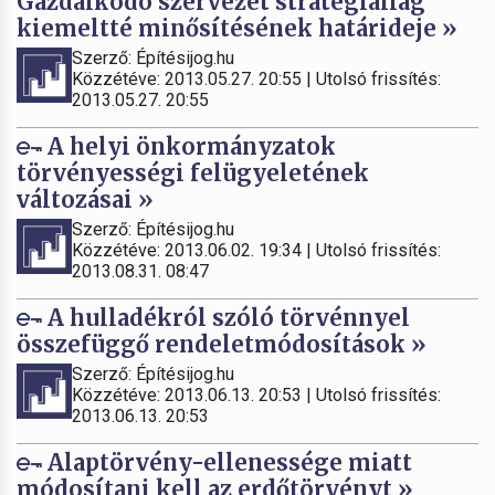
Gazdálkodó szervezet stratégiailag
kiemeltté minősítésének határideje »
Szerző: Építésijog.hu
Közzétéve: 2013.05.27. 20:55 | Utolsó frissítés:
2013.05.27. 20:55
A helyi önkormányzatok
törvényességi felügyeletének
változásai »
Szerző: Építésijog.hu
Közzétéve: 2013.06.02. 19:34 | Utolsó frissítés:
2013.08.31. 08:47
A hulladékról szóló törvénnyel
összefüggő rendeletmódosítások »
Szerző: Építésijog.hu
Közzétéve: 2013.06.13. 20:53 | Utolsó frissítés:
2013.06.13. 20:53
Alaptörvény-ellenessége miatt
módosítani kell az erdőtörvényt »