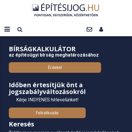
BÍRSÁGKALKULÁTOR
az építésügyi bírság meghatározásához
Érdekel
Időben értesítjük önt a
jogszabályváltozásokról
Kérje INGYENES hírlevelünket!
Feliratkozás
Keresés