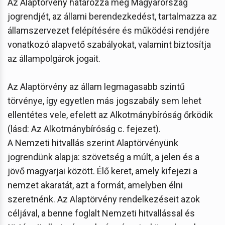
Az Alaptörvény határozza meg Magyarország
jogrendjét, az állami berendezkedést, tartalmazza az
államszervezet felépítésére és működési rendjére
vonatkozó alapvető szabályokat, valamint biztosítja
az állampolgárok jogait.
Az Alaptörvény az állam legmagasabb szintű
törvénye, így egyetlen más jogszabály sem lehet
ellentétes vele, efelett az Alkotmánybíróság őrködik
(lásd: Az Alkotmánybíróság c. fejezet).
A Nemzeti hitvallás szerint Alaptörvényünk
jogrendünk alapja: szövetség a múlt, a jelen és a
jövő magyarjai között. Élő keret, amely kifejezi a
nemzet akaratát, azt a formát, amelyben élni
szeretnénk. Az Alaptörvény rendelkezéseit azok
céljával, a benne foglalt Nemzeti hitvallással és