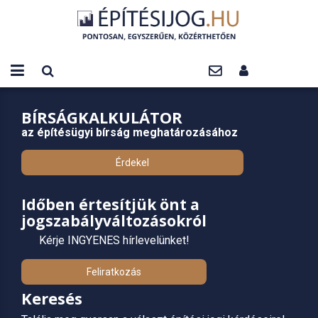
BÍRSÁGKALKULÁTOR
az építésügyi bírság meghatározásához
Érdekel
Időben értesítjük önt a
jogszabályváltozásokról
Kérje INGYENES hírlevelünket!
Feliratkozás
Keresés