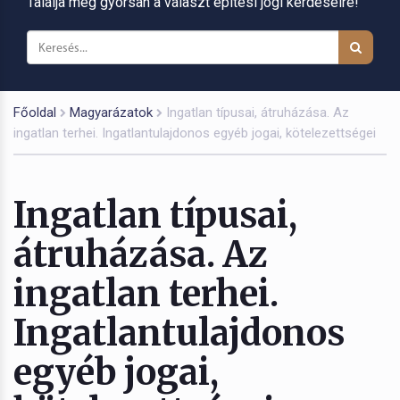
Találja meg gyorsan a választ építési jogi kérdéseire!
Főoldal
Magyarázatok
Ingatlan típusai, átruházása. Az
ingatlan terhei. Ingatlantulajdonos egyéb jogai, kötelezettségei
Ingatlan típusai,
átruházása. Az
ingatlan terhei.
Ingatlantulajdonos
egyéb jogai,