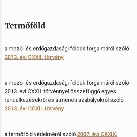
Termőföld
a mező- és erdőgazdasági földek forgalmáról szóló
2013. évi CXXII. törvény
a mező- és erdőgazdasági földek forgalmáról szóló
2013. évi CXXII. törvénnyel összefüggő egyes
rendelkezésekről és átmeneti szabályokról szóló
2013. évi CCXII. törvény
a termőföld védelméről szóló
2007. évi CXXIX.