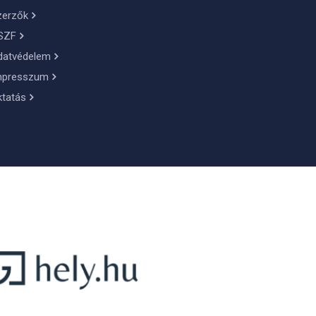
zerzők
SZF
datvédelem
mpresszum
ktatás