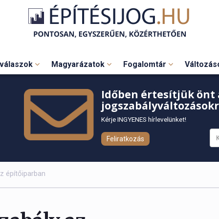
válaszok
Magyarázatok
Fogalomtár
Változá
Időben értesítjük önt 
jogszabályváltozásokr
Kérje INGYENES hírlevelünket!
Feliratkozás
az építőiparban