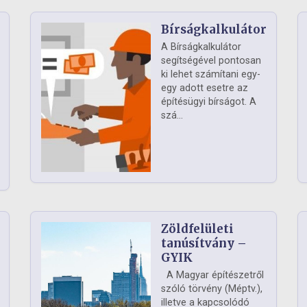
Bírságkalkulátor
A Bírságkalkulátor
segítségével pontosan
ki lehet számítani egy-
egy adott esetre az
építésügyi bírságot. A
szá...
Zöldfelületi
ág
tanúsítvány –
GYIK
A Magyar építészetről
szóló törvény (Méptv.),
illetve a kapcsolódó