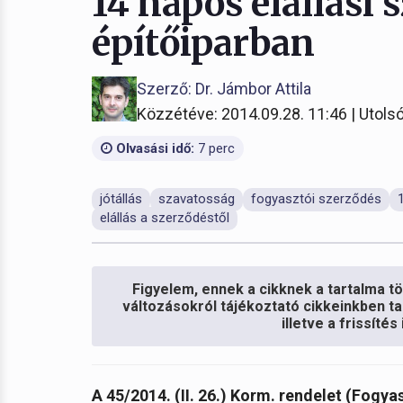
14 napos elállási 
építőiparban
Szerző: Dr. Jámbor Attila
Közzétéve: 2014.09.28. 11:46 | Utolsó
Olvasási idő:
7 perc
jótállás
szavatosság
fogyasztói szerződés
elállás a szerződéstől
Figyelem, ennek a cikknek a tartalma töb
változásokról tájékoztató cikkeinkben ta
illetve a frissíté
A 45/2014. (II. 26.) Korm. rendelet (Fogy