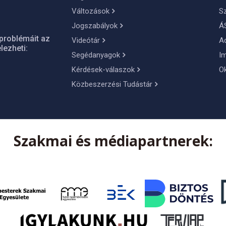
Változások
S
Jogszabályok
Á
problémáit az
Videótár
A
lezheti:
Segédanyagok
I
Kérdések-válaszok
O
Közbeszerzési Tudástár
Szakmai és médiapartnerek: