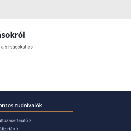
ásokról
 a bírságokat és
ontos tudnivalók
ltozásértesítő
őfizetés