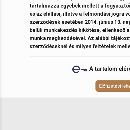
tartalmazza egyebek mellett a fogyaszt
és az elállási, illetve a felmondási jogra
szerződések esetében 2014. június 13. nap
belüli munkakezdés kikötése, ellenkező es
munka megkezdésével. Az alábbi tájékozta
szerződéseknél és milyen feltételek mellet
A tartalom elé
Előfizetési le