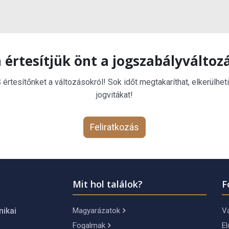
 értesítjük önt a jogszabályváltoz
rtesítőnket a változásokról! Sok időt megtakaríthat, elkerülheti
jogvitákat!
Feliratkozás
Mit hol találok?
F
Magyarázatok
Vá
nikai
Fogalmak
El