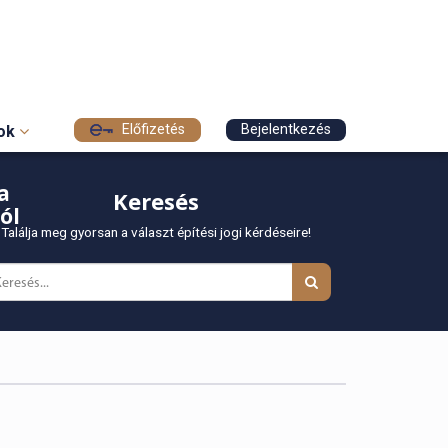
Előfizetés
Bejelentkezés
sok
a
Keresés
ól
Találja meg gyorsan a választ építési jogi kérdéseire!