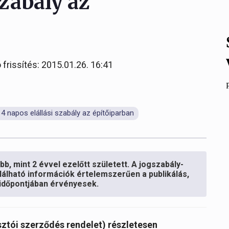
szabály az
 frissítés: 2015.01.26. 16:41
14 napos elállási szabály az építőiparban
b, mint 2 évvel ezelőtt született. A jogszabály-
lálható információk értelemszerűen a publikálás,
s időpontjában érvényesek.
asztói szerződés rendelet) részletesen