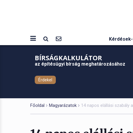
Kérdések-
BÍRSÁGKALKULÁTOR
az építésügyi bírság meghatározásához
Érdekel
Főoldal
Magyarázatok
14 napos elállási szabály 