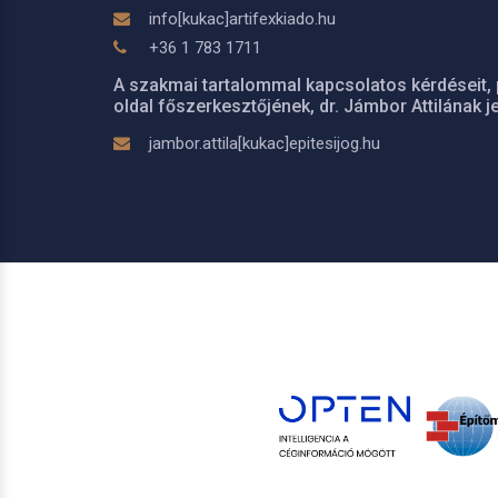
info[kukac]artifexkiado.hu
+36 1 783 1711
A szakmai tartalommal kapcsolatos kérdéseit, 
oldal főszerkesztőjének, dr. Jámbor Attilának je
jambor.attila[kukac]epitesijog.hu