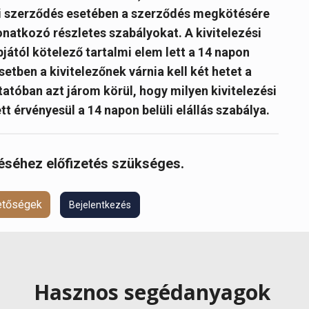
ói szerződés esetében a szerződés megkötésére
 vonatkozó részletes szabályokat. A kivitelezési
jától kötelező tartalmi elem lett a 14 napon
etben a kivitelezőnek várnia kell két hetet a
tóban azt járom körül, hogy milyen kivitelezési
t érvényesül a 14 napon belüli elállás szabálya.
réséhez előfizetés szükséges.
hetőségek
Bejelentkezés
Hasznos segédanyagok