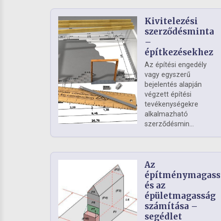
Kivitelezési
szerződésminta
–
építkezésekhez
Az építési engedély
vagy egyszerű
bejelentés alapján
végzett építési
tevékenységekre
alkalmazható
szerződésmin...
Az
építménymagass
és az
épületmagasság
számítása –
segédlet