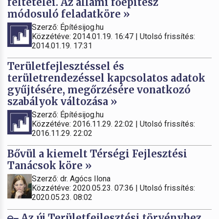
feltételei. Az állami főépítész
módosuló feladatköre »
Szerző: Építésijog.hu
Közzétéve: 2014.01.19. 16:47 | Utolsó frissítés:
2014.01.19. 17:31
Területfejlesztéssel és
területrendezéssel kapcsolatos adatok
gyűjtésére, megőrzésére vonatkozó
szabályok változása »
Szerző: Építésijog.hu
Közzétéve: 2016.11.29. 22:02 | Utolsó frissítés:
2016.11.29. 22:02
Bővül a kiemelt Térségi Fejlesztési
Tanácsok köre »
Szerző: dr. Agócs Ilona
Közzétéve: 2020.05.23. 07:36 | Utolsó frissítés:
2020.05.23. 08:02
Az új Területfejlesztési törvényhez