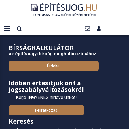
BÍRSÁGKALKULÁTOR
az építésügyi bírság meghatározásához
Érdekel
Időben értesítjük önt a
jogszabályváltozásokról
Kérje INGYENES hírlevelünket!
Feliratkozás
Keresés