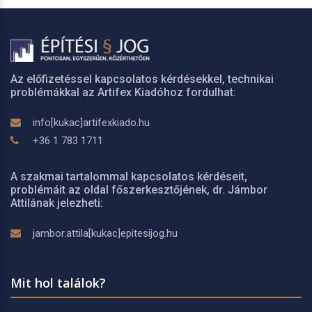
Az előfizetéssel kapcsolatos kérdésekkel, technikai
problémákkal az Artifex Kiadóhoz fordulhat:
info[kukac]artifexkiado.hu
+36 1 783 1711
A szakmai tartalommal kapcsolatos kérdéseit,
problémáit az oldal főszerkesztőjének, dr. Jámbor
Attilának jelezheti:
jambor.attila[kukac]epitesijog.hu
Mit hol találok?