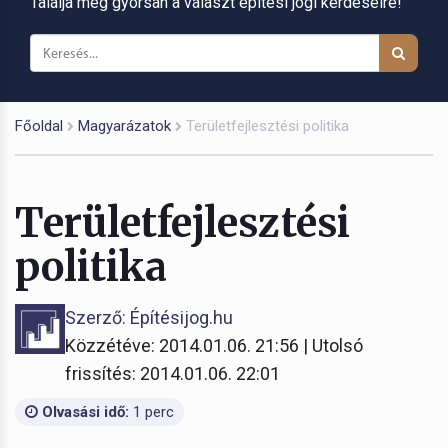
Találja meg gyorsan a választ építési jogi kérdéseire!
Főoldal
Magyarázatok
Területfejlesztési politika
Területfejlesztési
politika
Szerző: Építésijog.hu
Közzétéve: 2014.01.06. 21:56 | Utolsó
frissítés: 2014.01.06. 22:01
Olvasási idő:
1 perc