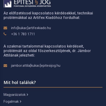
Az előfizetéssel kapcsolatos kérdésekkel, technikai
problémákkal az Artifex Kiadóhoz fordulhat:
info[kukac]artifexkiado.hu
+36 1 783 1711
A szakmai tartalommal kapcsolatos kérdéseit,
problémáit az oldal főszerkesztőjének, dr. Jámbor
Attilának jelezheti:
jambor.attila[kukac]epitesijog.hu
Mit hol találok?
Magyarázatok
Fogalmak