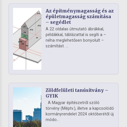
Az építménymagasság és az
épületmagasság számítása
– segédlet
A 22 oldalas útmutató ábrákkal,
példákkal, táblázattal is segíti a –
néha meglehetősen bonyolult –
számítást. ...
Zöldfelületi tanúsítvány –
GYIK
A Magyar építészetről szóló
törvény (Méptv.), illetve a kapcsolódó
kormányrendelet 2024 októberétől új
módo...