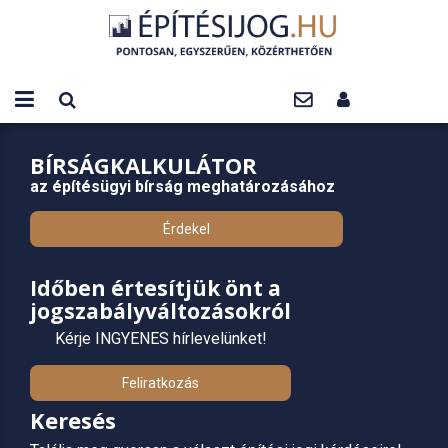
BÍRSÁGKALKULÁTOR
az építésügyi bírság meghatározásához
Érdekel
Időben értesítjük önt a
jogszabályváltozásokról
Kérje INGYENES hírlevelünket!
Feliratkozás
Keresés