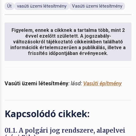
Út
vasúti üzemi létesítmény
Vasúti üzemi létesítmény
Figyelem, ennek a cikknek a tartalma több, mint 2
évvel ezelőtt született. A jogszabály-
változásokról tájékoztató cikkeinkben található
információk értelemszerűen a publikálás, illetve a
frissítés időpontjában érvényesek.
Vasúti üzemi létesítmény
: lásd:
Vasúti építmény
Kapcsolódó cikkek:
01.1. A polgári jog rendszere, alapelvei