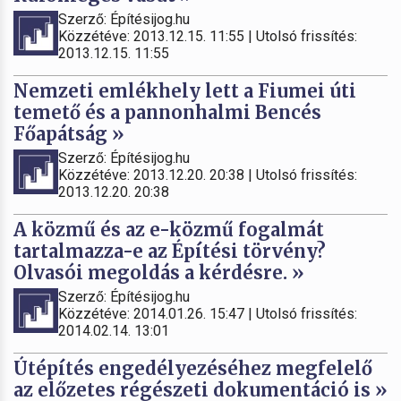
Szerző: Építésijog.hu
Közzétéve: 2013.12.15. 11:55 | Utolsó frissítés:
2013.12.15. 11:55
Nemzeti emlékhely lett a Fiumei úti
temető és a pannonhalmi Bencés
Főapátság »
Szerző: Építésijog.hu
Közzétéve: 2013.12.20. 20:38 | Utolsó frissítés:
2013.12.20. 20:38
A közmű és az e-közmű fogalmát
tartalmazza-e az Építési törvény?
Olvasói megoldás a kérdésre. »
Szerző: Építésijog.hu
Közzétéve: 2014.01.26. 15:47 | Utolsó frissítés:
2014.02.14. 13:01
Útépítés engedélyezéséhez megfelelő
az előzetes régészeti dokumentáció is »