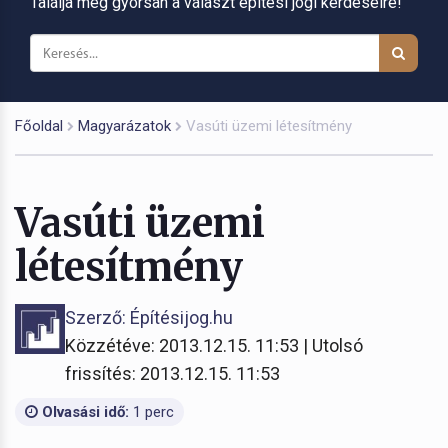
Találja meg gyorsan a választ építési jogi kérdéseire!
Főoldal
Magyarázatok
Vasúti üzemi létesítmény
Vasúti üzemi
létesítmény
Szerző: Építésijog.hu
Közzétéve: 2013.12.15. 11:53 | Utolsó
frissítés: 2013.12.15. 11:53
Olvasási idő:
1 perc