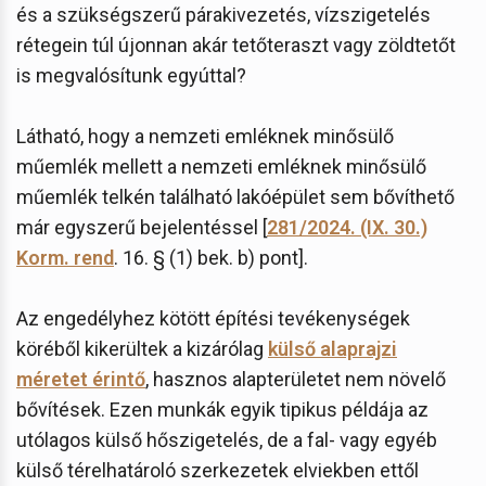
és a szükségszerű párakivezetés, vízszigetelés
rétegein túl újonnan akár tetőteraszt vagy zöldtetőt
is megvalósítunk egyúttal?
Látható, hogy a nemzeti emléknek minősülő
műemlék mellett a nemzeti emléknek minősülő
műemlék telkén található lakóépület sem bővíthető
már egyszerű bejelentéssel [
281/2024. (IX. 30.)
Korm. rend
. 16. § (1) bek. b) pont].
Az engedélyhez kötött építési tevékenységek
köréből kikerültek a kizárólag
külső alaprajzi
méretet érintő
, hasznos alapterületet nem növelő
bővítések. Ezen munkák egyik tipikus példája az
utólagos külső hőszigetelés, de a fal- vagy egyéb
külső térelhatároló szerkezetek elviekben ettől