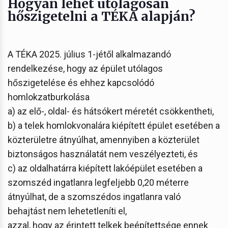
Hogyan lehet utólagosan
hőszigetelni a TÉKA alapján?
A TÉKA 2025. július 1-jétől alkalmazandó
rendelkezése, hogy az épület utólagos
hőszigetelése és ehhez kapcsolódó
homlokzatburkolása
a) az elő-, oldal- és hátsókert méretét csökkentheti,
b) a telek homlokvonalára kiépített épület esetében a
közterületre átnyúlhat, amennyiben a közterület
biztonságos használatát nem veszélyezteti, és
c) az oldalhatárra kiépített lakóépület esetében a
szomszéd ingatlanra legfeljebb 0,20 méterre
átnyúlhat, de a szomszédos ingatlanra való
behajtást nem lehetetleníti el,
azzal, hogy az érintett telkek beépítettsége ennek