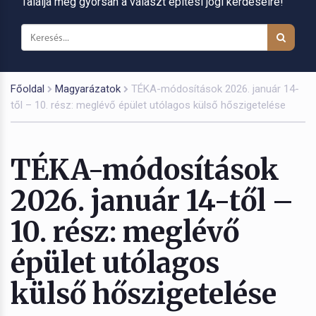
Találja meg gyorsan a választ építési jogi kérdéseire!
Főoldal
Magyarázatok
TÉKA-módosítások 2026. január 14-
től – 10. rész: meglévő épület utólagos külső hőszigetelése
TÉKA-módosítások
2026. január 14-től –
10. rész: meglévő
épület utólagos
külső hőszigetelése