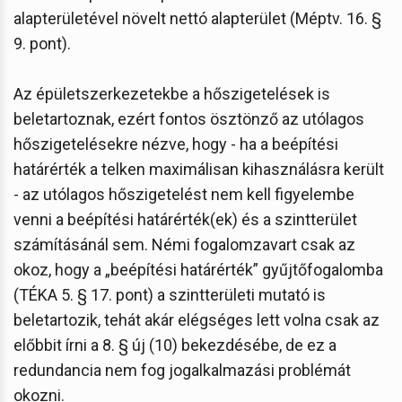
alapterületével növelt nettó alapterület (Méptv. 16. §
9. pont).
Az épületszerkezetekbe a hőszigetelések is
beletartoznak, ezért fontos ösztönző az utólagos
hőszigetelésekre nézve, hogy - ha a beépítési
határérték a telken maximálisan kihasználásra került
- az utólagos hőszigetelést nem kell figyelembe
venni a beépítési határérték(ek) és a szintterület
számításánál sem. Némi fogalomzavart csak az
okoz, hogy a „beépítési határérték” gyűjtőfogalomba
(TÉKA 5. § 17. pont) a szintterületi mutató is
beletartozik, tehát akár elégséges lett volna csak az
előbbit írni a 8. § új (10) bekezdésébe, de ez a
redundancia nem fog jogalkalmazási problémát
okozni.