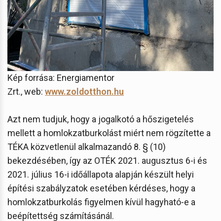
Kép forrása: Energiamentor
Zrt., web:
www.zoldotthon.hu
Azt nem tudjuk, hogy a jogalkotó a hőszigetelés
mellett a homlokzatburkolást miért nem rögzítette a
TÉKA közvetlenül alkalmazandó 8. § (10)
bekezdésében, így az OTÉK 2021. augusztus 6-i és
2021. július 16-i időállapota alapján készült helyi
építési szabályzatok esetében kérdéses, hogy a
homlokzatburkolás figyelmen kívül hagyható-e a
beépítettség számításánál.