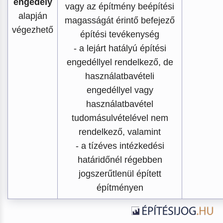
engedély
vagy az építmény beépítési
alapján
magasságát érintő befejező
végezhető
építési tevékenység
- a lejárt hatályú építési
engedéllyel rendelkező, de
használatbavételi
engedéllyel vagy
használatbavétel
tudomásulvételével nem
rendelkező, valamint
- a tízéves intézkedési
határidőnél régebben
jogszerűtlenül épített
építményen