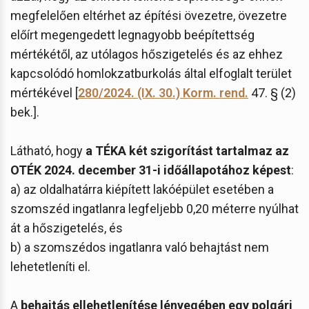
megfelelően eltérhet az építési övezetre, övezetre
előírt megengedett legnagyobb beépítettség
mértékétől, az utólagos hőszigetelés és az ehhez
kapcsolódó homlokzatburkolás által elfoglalt terület
mértékével [
280/2024. (IX. 30.) Korm. rend.
47. § (2)
bek.].
Látható, hogy
a TÉKA két szigorítást tartalmaz az
OTÉK 2024. december 31-i időállapotához képest
:
a) az oldalhatárra kiépített lakóépület esetében a
szomszéd ingatlanra legfeljebb 0,20 méterre nyúlhat
át a hőszigetelés, és
b) a szomszédos ingatlanra való behajtást nem
lehetetleníti el.
A
behajtás ellehetlenítése lényegében egy polgári