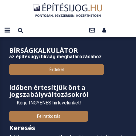
BÍRSÁGKALKULÁTOR
az építésügyi bírság meghatározásához
Érdekel
Időben értesítjük önt a
jogszabályváltozásokról
Kérje INGYENES hírlevelünket!
Feliratkozás
Keresés