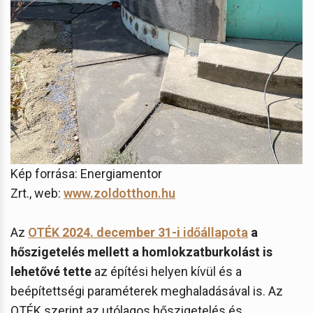
Kép forrása: Energiamentor
Zrt., web:
www.zoldotthon.hu
Az
OTÉK
2024. december 31-i
időállapota
a
hőszigetelés mellett a homlokzatburkolást is
lehetővé tette
az építési helyen kívül és a
beépítettségi paraméterek meghaladásával is. Az
OTÉK szerint az utólagos hőszigetelés és