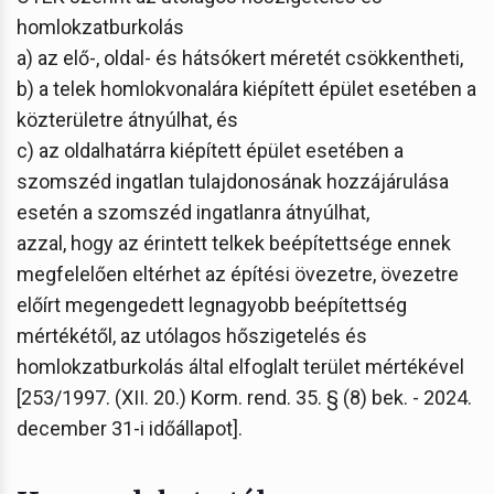
homlokzatburkolás
a) az elő-, oldal- és hátsókert méretét csökkentheti,
b) a telek homlokvonalára kiépített épület esetében a
közterületre átnyúlhat, és
c) az oldalhatárra kiépített épület esetében a
szomszéd ingatlan tulajdonosának hozzájárulása
esetén a szomszéd ingatlanra átnyúlhat,
azzal, hogy az érintett telkek beépítettsége ennek
megfelelően eltérhet az építési övezetre, övezetre
előírt megengedett legnagyobb beépítettség
mértékétől, az utólagos hőszigetelés és
homlokzatburkolás által elfoglalt terület mértékével
[253/1997. (XII. 20.) Korm. rend. 35. § (8) bek. - 2024.
december 31-i időállapot].