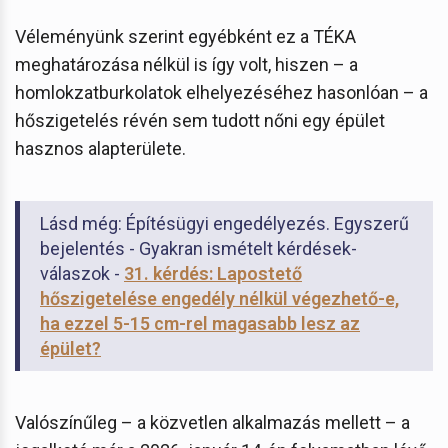
Véleményünk szerint egyébként ez a TÉKA
meghatározása nélkül is így volt, hiszen – a
homlokzatburkolatok elhelyezéséhez hasonlóan – a
hőszigetelés révén sem tudott nőni egy épület
hasznos alapterülete.
Lásd még: Építésügyi engedélyezés. Egyszerű
bejelentés - Gyakran ismételt kérdések-
válaszok -
31. kérdés: Lapostető
hőszigetelése engedély nélkül végezhető-e,
ha ezzel 5-15 cm-rel magasabb lesz az
épület?
Valószínűleg – a közvetlen alkalmazás mellett – a