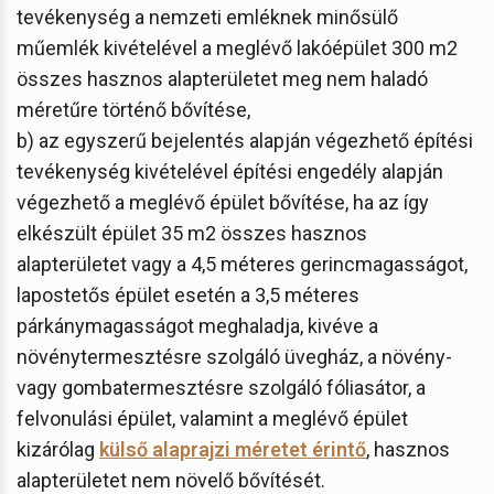
tevékenység a nemzeti emléknek minősülő
műemlék kivételével a meglévő lakóépület 300 m2
összes hasznos alapterületet meg nem haladó
méretűre történő bővítése,
b) az egyszerű bejelentés alapján végezhető építési
tevékenység kivételével építési engedély alapján
végezhető a meglévő épület bővítése, ha az így
elkészült épület 35 m2 összes hasznos
alapterületet vagy a 4,5 méteres gerincmagasságot,
lapostetős épület esetén a 3,5 méteres
párkánymagasságot meghaladja, kivéve a
növénytermesztésre szolgáló üvegház, a növény-
vagy gombatermesztésre szolgáló fóliasátor, a
felvonulási épület, valamint a meglévő épület
kizárólag
külső alaprajzi méretet érintő
, hasznos
alapterületet nem növelő bővítését.