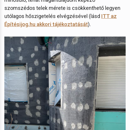
szomszédos telek mérete is csökkenthető legyen
utólagos hőszigetelés elvégzésével (lásd
ITT az
Építésijog.hu akkori tájékoztatását
).