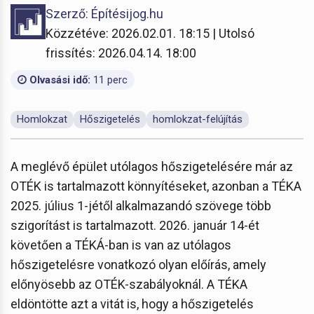
Szerző: Építésijog.hu
Közzétéve: 2026.02.01. 18:15 | Utolsó
frissítés: 2026.04.14. 18:00
Olvasási idő:
11 perc
Homlokzat
Hőszigetelés
homlokzat-felújítás
A meglévő épület utólagos hőszigetelésére már az
OTÉK is tartalmazott könnyítéseket, azonban a TÉKA
2025. július 1-jétől alkalmazandó szövege több
szigorítást is tartalmazott. 2026. január 14-ét
követően a TÉKÁ-ban is van az utólagos
hőszigetelésre vonatkozó olyan előírás, amely
előnyösebb az OTÉK-szabályoknál. A TÉKA
eldöntötte azt a vitát is, hogy a hőszigetelés