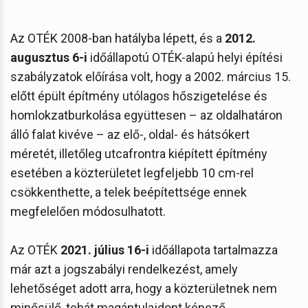
Az OTÉK 2008-ban hatályba lépett, és a
2012.
augusztus 6-i
időállapotú OTÉK-alapú helyi építési
szabályzatok előírása volt, hogy a 2002. március 15.
előtt épült építmény utólagos hőszigetelése és
homlokzatburkolása együttesen – az oldalhatáron
álló falat kivéve – az elő-, oldal- és hátsókert
méretét, illetőleg utcafrontra kiépített építmény
esetében a közterületet legfeljebb 10 cm-rel
csökkenthette, a telek beépítettsége ennek
megfelelően módosulhatott.
Az OTÉK
2021. július 16-i
időállapota tartalmazza
már azt a jogszabályi rendelkezést, amely
lehetőséget adott arra, hogy a közterületnek nem
minősülő, tehát magántulajdont képező