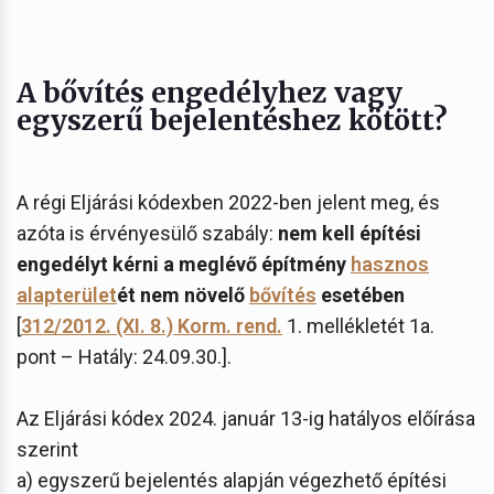
A bővítés engedélyhez vagy
egyszerű bejelentéshez kötött?
A régi Eljárási kódexben 2022-ben jelent meg, és
azóta is érvényesülő szabály:
nem kell építési
engedélyt kérni a meglévő építmény
hasznos
alapterület
ét nem növelő
bővítés
esetében
[
312/2012. (XI. 8.) Korm. rend.
1. mellékletét 1a.
pont – Hatály: 24.09.30.].
Az Eljárási kódex 2024. január 13-ig hatályos előírása
szerint
a) egyszerű bejelentés alapján végezhető építési