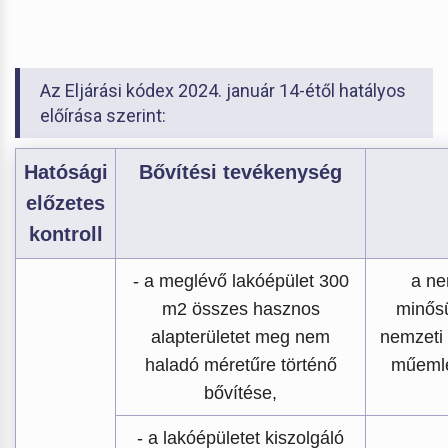
Az Eljárási kódex 2024. január 14-étől hatályos
előírása szerint:
Hatósági
Bővítési tevékenység
előzetes
kontroll
- a meglévő lakóépület 300
a ne
m2 összes hasznos
minős
alapterületet meg nem
nemzeti
haladó méretűre történő
műemlé
bővítése,
- a lakóépületet kiszolgáló