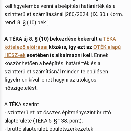
kell figyelembe venni a beépítési határérték és a
szintterület számításánál [280/2024. (IX. 30.) Korm.
rend. 8. § (10) bek.].
A TÉKA új 8. § (10) bekezdése bekerült a
TÉKA
kötelező előírásai
közé is, így ezt az
OTÉK alapú
HÉSZ-ek
esetében is alkalmazni kell
. Ennek
köszönhetően a beépítési határérték és a
szintterület számításnál minden településen
figyelmen kívül lehet hagyni az utólagos
hőszigetelést.
A TÉKA szerint
- szintterület: az összes építményszint bruttó
alapterülete (TÉKA 5. § 138. pont);
- bruttó alapterület: épületszerkezetek