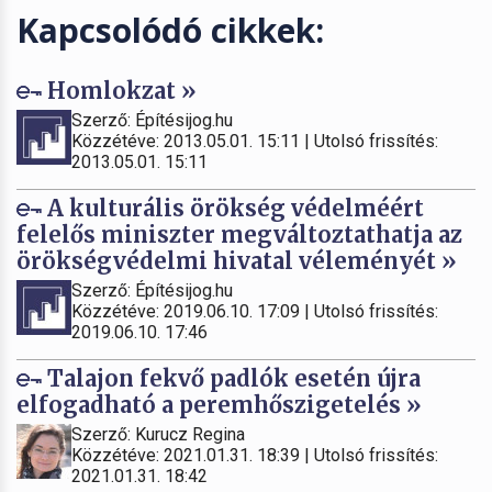
Kapcsolódó cikkek:
Homlokzat »
Szerző: Építésijog.hu
Közzétéve: 2013.05.01. 15:11 | Utolsó frissítés:
2013.05.01. 15:11
A kulturális örökség védelméért
felelős miniszter megváltoztathatja az
örökségvédelmi hivatal véleményét »
Szerző: Építésijog.hu
Közzétéve: 2019.06.10. 17:09 | Utolsó frissítés:
2019.06.10. 17:46
Talajon fekvő padlók esetén újra
elfogadható a peremhőszigetelés »
Szerző: Kurucz Regina
Közzétéve: 2021.01.31. 18:39 | Utolsó frissítés:
2021.01.31. 18:42