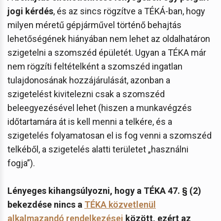
jogi kérdés
, és az sincs rögzítve a TÉKÁ-ban, hogy
milyen méretű gépjárművel történő behajtás
lehetőségének hiányában nem lehet az oldalhatáron
szigetelni a szomszéd épületét. Ugyan a TÉKA már
nem rögzíti feltételként a szomszéd ingatlan
tulajdonosának hozzájárulását, azonban a
szigetelést kivitelezni csak a szomszéd
beleegyezésével lehet (hiszen a munkavégzés
időtartamára át is kell menni a telkére, és a
szigetelés folyamatosan el is fog venni a szomszéd
telkéből, a szigetelés alatti területet „használni
fogja”).
Lényeges kihangsúlyozni, hogy a TÉKA 47. § (2)
bekezdése nincs a
TÉKA közvetlenül
alkalmazandó rendelkezései
között, ezért az