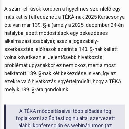
A szám-elírások körében a figyelmes szemlélő egy
másikat is felfedezhet: a TÉKÁ-nak 2025 Karácsonya
óta van már 139. §-a (amely a 2025. december 24-én
hatályba lépett módosítások egy bekezdéses
alkalmazási szabálya); azaz a jogszabály-
szerkesztési előírások szerint a 140. §-nak kellett
volna következnie. Jelentősebb hivatkozási
problémát ugyanakkor ez nem okoz, mert a most
beiktatott 139. §-nak két bekezdése is van, így az
ezekre való hivatkozás egyértelműsíti, hogy a TÉKA
melyik 139. §-ára gondolunk.
A TÉKA módosításaival több előadás fog
foglalkozni az Építésijog.hu által szervezett
alábbi konferencián és webináriumon (az