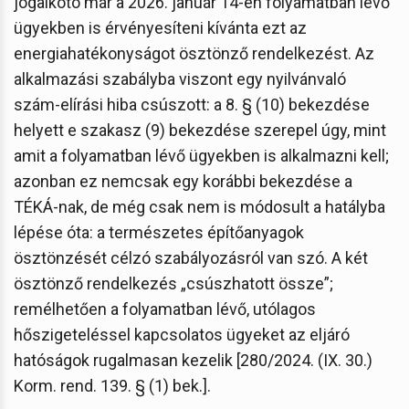
jogalkotó már a 2026. január 14-én folyamatban lévő
ügyekben is érvényesíteni kívánta ezt az
energiahatékonyságot ösztönző rendelkezést. Az
alkalmazási szabályba viszont egy nyilvánvaló
szám-elírási hiba csúszott: a 8. § (10) bekezdése
helyett e szakasz (9) bekezdése szerepel úgy, mint
amit a folyamatban lévő ügyekben is alkalmazni kell;
azonban ez nemcsak egy korábbi bekezdése a
TÉKÁ-nak, de még csak nem is módosult a hatályba
lépése óta: a természetes építőanyagok
ösztönzését célzó szabályozásról van szó. A két
ösztönző rendelkezés „csúszhatott össze”;
remélhetően a folyamatban lévő, utólagos
hőszigeteléssel kapcsolatos ügyeket az eljáró
hatóságok rugalmasan kezelik [280/2024. (IX. 30.)
Korm. rend. 139. § (1) bek.].