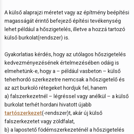
A külső alaprajzi méretet vagy az építmény beépítési
magasságát érintő befejező építési tevékenység
lehet például a hőszigetelés, illetve a hozzá tartozó
külső burkolat(rendszer) is.
Gyakorlatias kérdés, hogy az utólagos hőszigetelés
kedvezményezésének értelmezésében odáig is
elmehetünk-e, hogy a – például vasbeton – külső
teherhordó szerkezetre nemcsak a hőszigetelő és
az azt burkoló rétegeket hordjuk fel, hanem
a) falszerkezetnél – légréssel vagy anélkül – a külső
burkolat terhét hordani hivatott újabb
tartószerkezet
(-rendszer)t, akár új külső
falszerkezetet vagy zöldfalat,
b) a lapostető födémszerkezeténél a hőszigetelés