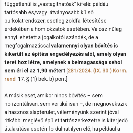
függetlenül is „vastagíthatóak” kifelé: például
tartósabb és/vagy látványosabb külső
burkolatrendszer, esetleg zöldfal létesítése
érdekében a homlokzatok esetében. Valószínűleg
ennyi lehetett a jogalkotói szándék, de a
megfogalmazással
valamennyi olyan bővítés is
kikerült az építési engedélyezés alól, amely olyan
teret hoz létre, amelynek a belmagassága sehol
nem éri el az 1,90 métert
[
281/2024. (IX. 30.) Korm.
rend
. 17. § (1) bek. b) pont].
A másik eset, amikor nincs bővítés – sem
horizontálisan, sem vertikálisan –, de megnövekszik
a hasznos alapterület, véleményünk szerint jóval
ritkább: meglévő épület tartószerkezetre is kiterjedő
átalakítása esetén fordulhat ilyen elő, ha például a