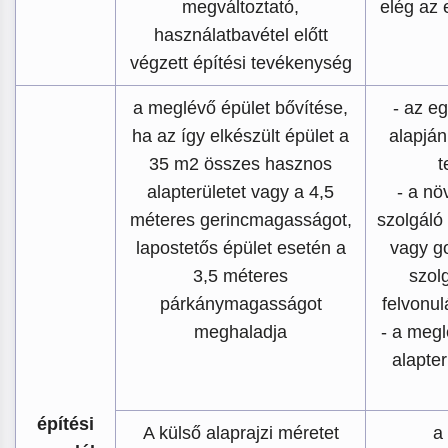
megváltoztató,
elég az 
használatbavétel előtt
végzett építési tevékenység
a meglévő épület bővítése,
- az e
ha az így elkészült épület a
alapján
35 m2 összes hasznos
t
alapterületet vagy a 4,5
- a nö
méteres gerincmagasságot,
szolgáló
lapostetős épület esetén a
vagy g
3,5 méteres
szolg
párkánymagasságot
felvonul
meghaladja
- a meg
alapte
építési
A külső alaprajzi méretet
a