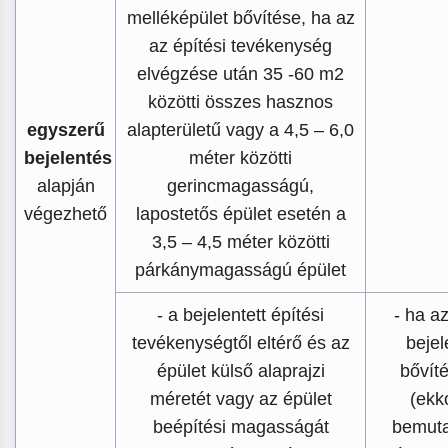
melléképület bővítése, ha az
az építési tevékenység
elvégzése után 35 -60 m2
közötti összes hasznos
egyszerű
alapterületű vagy a 4,5 – 6,0
bejelentés
méter közötti
alapján
gerincmagasságú,
végezhető
lapostetős épület esetén a
3,5 – 4,5 méter közötti
párkánymagasságú épület
- a bejelentett építési
- ha a
tevékenységtől eltérő és az
bejel
épület külső alaprajzi
bővít
méretét vagy az épület
(ekk
beépítési magasságát
bemuta