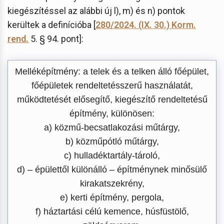
kiegészítéssel az alábbi új l), m) és n) pontok
kerültek a definícióba [
280/2024. (IX. 30.) Korm.
rend.
5. § 94. pont]:
Melléképítmény: a telek és a telken álló főépület,
főépületek rendeltetésszerű használatát,
működtetését elősegítő, kiegészítő rendeltetésű
építmény, különösen:
a) közmű-becsatlakozási műtárgy,
b) közműpótló műtárgy,
c) hulladéktartály-tároló,
d) – épülettől különálló – építménynek minősülő
kirakatszekrény,
e) kerti építmény, pergola,
f) háztartási célú kemence, húsfüstölő,