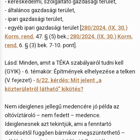
- kereskedelmi, szolgáltató gazdasági terület,
- általános gazdasági terület,
- ipari gazdasági terület,
- egyéb ipari gazdasági terület [
280/2024. (IX. 30.)
Korm. rend.
47. § (5) bek.;
280/2024. (IX. 30.) Korm.
rend.
6. § (3) bek. 7-10. pont].
Lásd: Minden, amit a TÉKA szabályairól tudni kell
(GYIK) - 6. témakör: Építmények elhelyezése a telken
(V. fejezet) -
6/22. kérdés: Mit jelent „a
közterületről látható” kikötés?
Nem ideiglenes jellegű medencére jó példa az
oltóvíztároló – nem fedett – medence.
Ideiglenesnek azt tekintjük, ami a fenntartó
döntésétől függően bármikor megszüntethető –