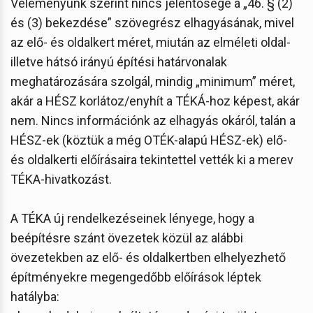
Véleményünk szerint nincs jelentősége a „46. § (2)
és (3) bekezdése” szövegrész elhagyásának, mivel
az elő- és oldalkert méret, miután az elméleti oldal-
illetve hátsó irányú építési határvonalak
meghatározására szolgál, mindig „minimum” méret,
akár a HÉSZ korlátoz/enyhít a TÉKÁ-hoz képest, akár
nem. Nincs információnk az elhagyás okáról, talán a
HÉSZ-ek (köztük a még OTÉK-alapú HÉSZ-ek) elő-
és oldalkerti előírásaira tekintettel vették ki a merev
TÉKA-hivatkozást.
A TÉKA új rendelkezéseinek lényege, hogy a
beépítésre szánt övezetek közül az alábbi
övezetekben az elő- és oldalkertben elhelyezhető
építményekre megengedőbb előírások léptek
hatályba: