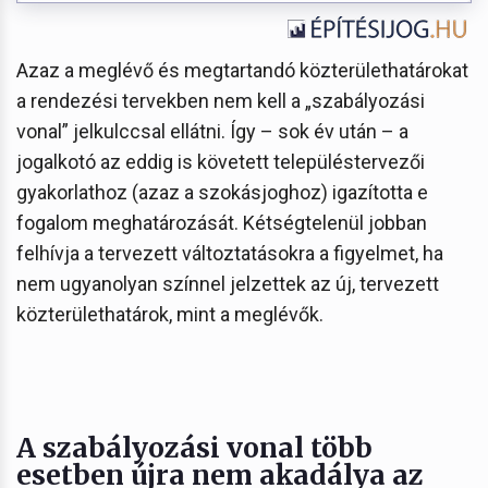
Azaz a meglévő és megtartandó közterülethatárokat
a rendezési tervekben nem kell a „szabályozási
vonal” jelkulccsal ellátni. Így – sok év után – a
jogalkotó az eddig is követett településtervezői
gyakorlathoz (azaz a szokásjoghoz) igazította e
fogalom meghatározását. Kétségtelenül jobban
felhívja a tervezett változtatásokra a figyelmet, ha
nem ugyanolyan színnel jelzettek az új, tervezett
közterülethatárok, mint a meglévők.
A szabályozási vonal több
esetben újra nem akadálya az