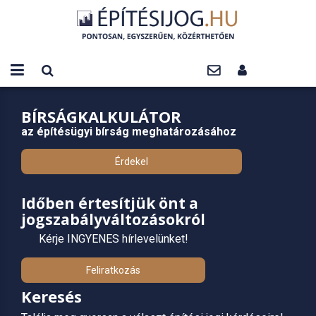
BÍRSÁGKALKULÁTOR
az építésügyi bírság meghatározásához
Érdekel
Időben értesítjük önt a
jogszabályváltozásokról
Kérje INGYENES hírlevelünket!
Feliratkozás
Keresés