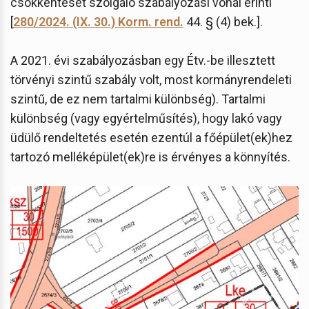
csökkentését szolgáló szabályozási vonal érinti
[
280/2024. (IX. 30.) Korm. rend.
44. § (4) bek.].
A 2021. évi szabályozásban egy Étv.-be illesztett
törvényi szintű szabály volt, most kormányrendeleti
szintű, de ez nem tartalmi különbség). Tartalmi
különbség (vagy egyértelműsítés), hogy lakó vagy
üdülő rendeltetés esetén ezentúl a főépület(ek)hez
tartozó melléképület(ek)re is érvényes a könnyítés.