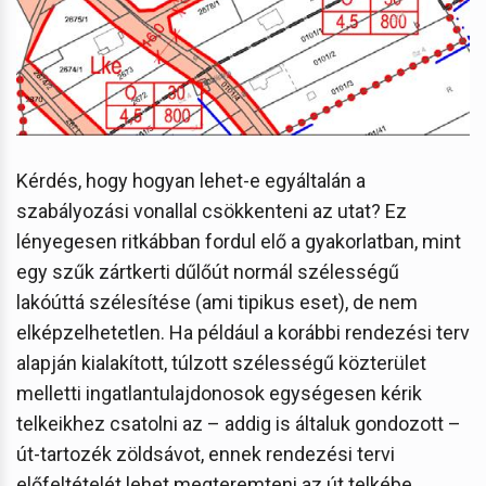
Kérdés, hogy hogyan lehet-e egyáltalán a
szabályozási vonallal csökkenteni az utat? Ez
lényegesen ritkábban fordul elő a gyakorlatban, mint
egy szűk zártkerti dűlőút normál szélességű
lakóúttá szélesítése (ami tipikus eset), de nem
elképzelhetetlen. Ha például a korábbi rendezési terv
alapján kialakított, túlzott szélességű közterület
melletti ingatlantulajdonosok egységesen kérik
telkeikhez csatolni az – addig is általuk gondozott –
út-tartozék zöldsávot, ennek rendezési tervi
előfeltételét lehet megteremteni az út telkébe