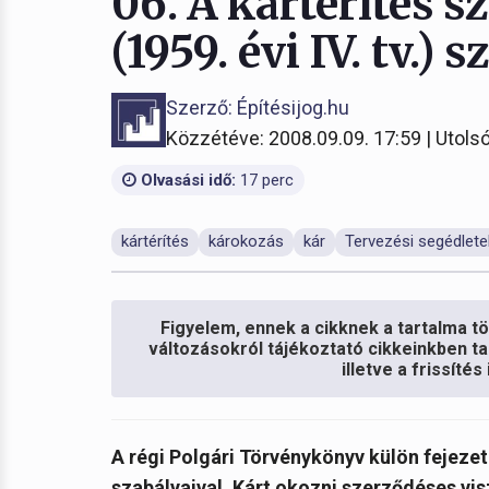
06. A kártérítés sz
(1959. évi IV. tv.) s
Szerző: Építésijog.hu
Közzétéve: 2008.09.09. 17:59 | Utolsó
Olvasási idő:
17 perc
kártérítés
károkozás
kár
Tervezési segédlete
Figyelem, ennek a cikknek a tartalma töb
változásokról tájékoztató cikkeinkben ta
illetve a frissíté
A régi Polgári Törvénykönyv külön fejezet
szabályaival. Kárt okozni szerződéses vis