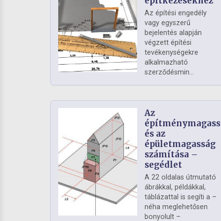
építkezésekhez
Az építési engedély
vagy egyszerű
bejelentés alapján
végzett építési
tevékenységekre
alkalmazható
szerződésmin...
Az
építménymagass
és az
épületmagasság
számítása –
segédlet
A 22 oldalas útmutató
ábrákkal, példákkal,
táblázattal is segíti a –
néha meglehetősen
bonyolult –