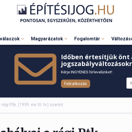
válaszok
Magyarázatok
Fogalomtár
Változá
Időben értesítjük önt 
jogszabályváltozásokr
Kérje INGYENES hírlevelünket!
Feliratkozás
régi Ptk. (1959. évi IV. tv.) szerint