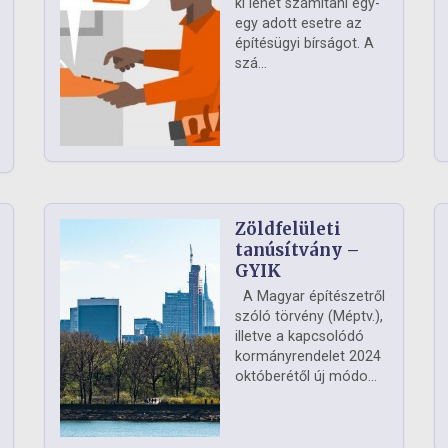
ki lehet számítani egy-
egy adott esetre az
építésügyi bírságot. A
szá...
Zöldfelületi
ág
tanúsítvány –
GYIK
A Magyar építészetről
szóló törvény (Méptv.),
illetve a kapcsolódó
kormányrendelet 2024
októberétől új módo...