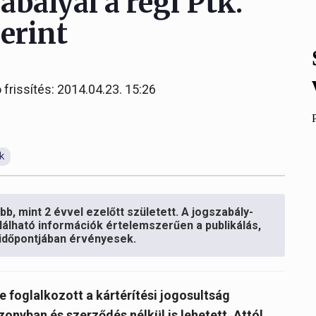
abályai a régi Ptk.
zerint
 frissítés: 2014.04.23. 15:26
k
b, mint 2 évvel ezelőtt született. A jogszabály-
lálható információk értelemszerűen a publikálás,
s időpontjában érvényesek.
e foglalkozott a kártérítési jogosultság
zonyban és szerződés nélkül is lehetett. Attól