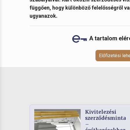
függően, hogy különböző felelősségről va
ugyanazok.
A tartalom elé
Előfizetési le
Kivitelezési
szerződésminta
–