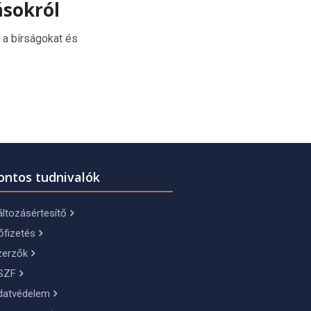
ásokról
 a bírságokat és
ontos tudnivalók
ltozásértesítő
őfizetés
zerzők
SZF
datvédelem