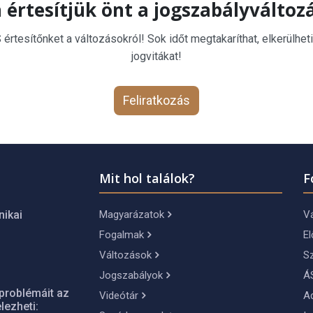
 értesítjük önt a jogszabályváltoz
rtesítőnket a változásokról! Sok időt megtakaríthat, elkerülheti
jogvitákat!
Feliratkozás
Mit hol találok?
F
Magyarázatok
Vá
nikai
Fogalmak
El
Változások
S
Jogszabályok
Á
problémáit az
Videótár
A
lezheti: