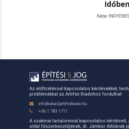
Időben
Kérje INGYENES é
Az előfizetéssel kapcsolatos kérdésekkel, tech
problémákkal az Artifex Kiadóhoz fordulhat:
info[kukac]artifexkiado.hu
+36 1 783 1711
A szakmai tartalommal kapcsolatos kérdéseit, 
oldal főszerkesztőjének, dr. Jámbor Attilának je