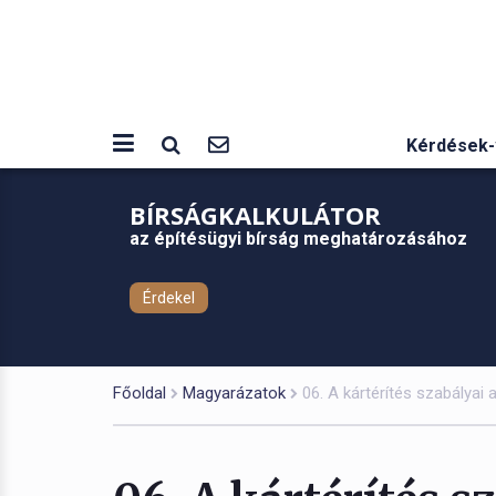
Kérdések-
BÍRSÁGKALKULÁTOR
az építésügyi bírság meghatározásához
Érdekel
Főoldal
Magyarázatok
06. A kártérítés szabályai a 