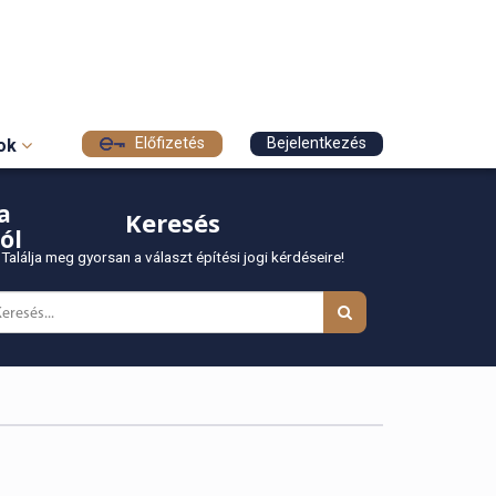
Előfizetés
Bejelentkezés
sok
a
Keresés
ól
Találja meg gyorsan a választ építési jogi kérdéseire!