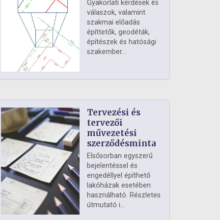
Gyakorlati kérdések és
válaszok, valamint
szakmai előadás
építtetők, geodéták,
építészek és hatósági
szakember...
Tervezési és
tervezői
művezetési
szerződésminta
Elsősorban egyszerű
bejelentéssel és
engedéllyel építhető
lakóházak esetében
használható. Részletes
útmutató i...