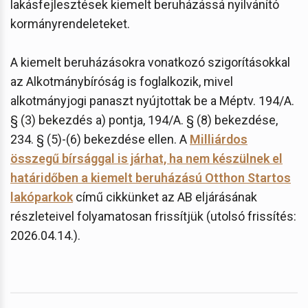
lakásfejlesztések kiemelt beruházássá nyilvánító
kormányrendeleteket.
A kiemelt beruházásokra vonatkozó szigorításokkal
az Alkotmánybíróság is foglalkozik, mivel
alkotmányjogi panaszt nyújtottak be a Méptv. 194/A.
§ (3) bekezdés a) pontja, 194/A. § (8) bekezdése,
234. § (5)-(6) bekezdése ellen. A
Milliárdos
összegű bírsággal is járhat, ha nem készülnek el
határidőben a kiemelt beruházású Otthon Startos
lakóparkok
című cikkünket az AB eljárásának
részleteivel folyamatosan frissítjük (utolsó frissítés:
2026.04.14.).