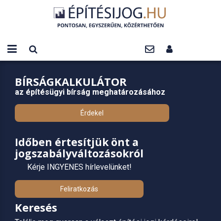
BÍRSÁGKALKULÁTOR
az építésügyi bírság meghatározásához
Érdekel
Időben értesítjük önt a
jogszabályváltozásokról
Kérje INGYENES hírlevelünket!
Feliratkozás
Keresés