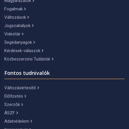
Magyarázatok
Fogalmak
Változások
Jogszabályok
Videótár
Segédanyagok
Kérdések-válaszok
Közbeszerzési Tudástár
Fontos tudnivalók
Változásértesítő
Előfizetés
Szerzők
ÁSZF
Adatvédelem