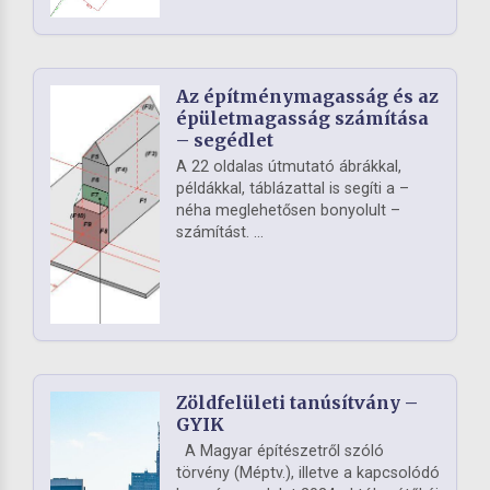
Az építménymagasság és az
épületmagasság számítása
– segédlet
A 22 oldalas útmutató ábrákkal,
példákkal, táblázattal is segíti a –
néha meglehetősen bonyolult –
számítást. ...
Zöldfelületi tanúsítvány –
GYIK
A Magyar építészetről szóló
törvény (Méptv.), illetve a kapcsolódó