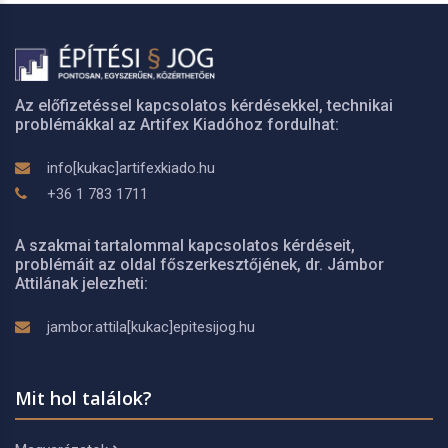
Az előfizetéssel kapcsolatos kérdésekkel, technikai
problémákkal az Artifex Kiadóhoz fordulhat:
info[kukac]artifexkiado.hu
+36 1 783 1711
A szakmai tartalommal kapcsolatos kérdéseit,
problémáit az oldal főszerkesztőjének, dr. Jámbor
Attilának jelezheti:
jambor.attila[kukac]epitesijog.hu
Mit hol találok?