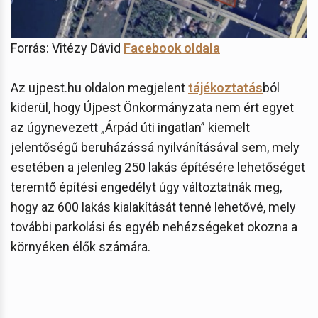
Forrás: Vitézy Dávid
Facebook oldala
Az ujpest.hu oldalon megjelent
tájékoztatás
ból
kiderül, hogy Újpest Önkormányzata nem ért egyet
az úgynevezett „Árpád úti ingatlan” kiemelt
jelentőségű beruházássá nyilvánításával sem, mely
esetében a jelenleg 250 lakás építésére lehetőséget
teremtő építési engedélyt úgy változtatnák meg,
hogy az 600 lakás kialakítását tenné lehetővé, mely
további parkolási és egyéb nehézségeket okozna a
környéken élők számára.