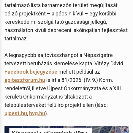
tartalmazó lista barnamezős terület megújítását
célzó projektként – a pécsin kívül – egy korábbi
kereskedelmi szolgáltató gazdasági jellegű,
használaton kívüli debreceni lakóingatlan fejlesztést
tartalmaz.
A legnagyobb sajtóvisszhangot a Népszigetre
tervezett beruházás kiemelése kapta. Vitézy Dávid
Facebook bejegyzése
mellett például az
epiteszforum.hu
is írt a 81/2026. (IV. 9.) Korm.
rendeletről, illetve Újpest Önkormányzata és a XIII.
kerületi Önkormányzat is tiltakozott a
településterveket felülíró projekt ellen (lásd:
ujpest.hu
,
hvg.hu
).