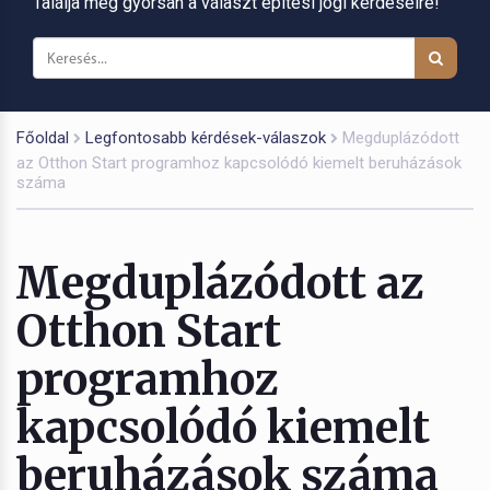
Találja meg gyorsan a választ építési jogi kérdéseire!
Főoldal
Legfontosabb kérdések-válaszok
Megduplázódott
az Otthon Start programhoz kapcsolódó kiemelt beruházások
száma
Megduplázódott az
Otthon Start
programhoz
kapcsolódó kiemelt
beruházások száma