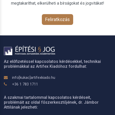
megtakaríthat, elkerülheti a bírságokat és jogvitákat!
Feliratkozás
Az előfizetéssel kapcsolatos kérdésekkel, technikai
problémákkal az Artifex Kiadóhoz fordulhat:
info[kukac]artifexkiado.hu
+36 1 783 1711
A szakmai tartalommal kapcsolatos kérdéseit,
problémáit az oldal főszerkesztőjének, dr. Jámbor
Attilának jelezheti: