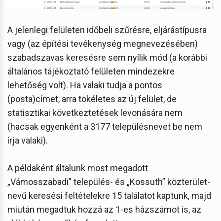
A jelenlegi felületen időbeli szűrésre, eljárástípusra
vagy (az építési tevékenység megnevezésében)
szabadszavas keresésre sem nyílik mód (a korábbi
általános tájékoztató felületen mindezekre
lehetőség volt). Ha valaki tudja a pontos
(posta)címet, arra tökéletes az új felület, de
statisztikai következtetések levonására nem
(hacsak egyenként a 3177 településnevet be nem
írja valaki).
A példaként általunk most megadott
„Vámosszabadi” település- és „Kossuth” közterület-
nevű keresési feltételekre 15 találatot kaptunk, majd
miután megadtuk hozzá az 1-es házszámot is, az