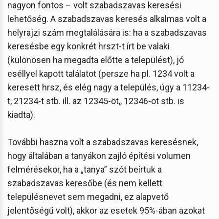
nagyon fontos – volt szabadszavas keresési
lehetőség. A szabadszavas keresés alkalmas volt a
helyrajzi szám megtalálására is: ha a szabadszavas
keresésbe egy konkrét hrszt-t írt be valaki
(különösen ha megadta előtte a települést), jó
eséllyel kapott találatot (persze ha pl. 1234 volt a
keresett hrsz, és elég nagy a település, úgy a 11234-
t, 21234-t stb. ill. az 12345-öt,, 12346-ot stb. is
kiadta).
További haszna volt a szabadszavas keresésnek,
hogy általában a tanyákon zajló építési volumen
felmérésekor, ha a „tanya” szót beírtuk a
szabadszavas keresőbe (és nem kellett
településnevet sem megadni, ez alapvető
jelentőségű volt), akkor az esetek 95%-ában azokat