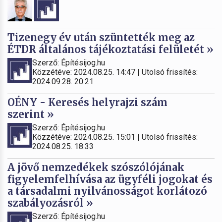
Tizenegy év után szüntették meg az
ÉTDR általános tájékoztatási felületét »
Szerző: Építésijog.hu
Közzétéve: 2024.08.25. 14:47 | Utolsó frissítés:
2024.09.28. 20:21
OÉNY - Keresés helyrajzi szám
szerint »
Szerző: Építésijog.hu
Közzétéve: 2024.08.25. 15:01 | Utolsó frissítés:
2024.08.25. 18:33
A jövő nemzedékek szószólójának
figyelemfelhívása az ügyféli jogokat és
a társadalmi nyilvánosságot korlátozó
szabályozásról »
Szerző: Építésijog.hu