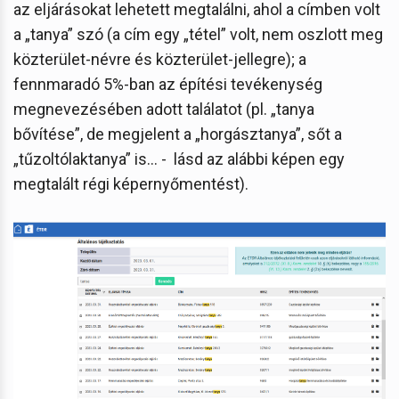
az eljárásokat lehetett megtalálni, ahol a címben volt
a „tanya” szó (a cím egy „tétel” volt, nem oszlott meg
közterület-névre és közterület-jellegre); a
fennmaradó 5%-ban az építési tevékenység
megnevezésében adott találatot (pl. „tanya
bővítése”, de megjelent a „horgásztanya”, sőt a
„tűzoltólaktanya” is… - lásd az alábbi képen egy
megtalált régi képernyőmentést).