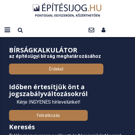
BÍRSÁGKALKULÁTOR
az építésügyi bírság meghatározásához
Érdekel
Időben értesítjük önt a
jogszabályváltozásokról
Kérje INGYENES hírlevelünket!
Feliratkozás
Keresés