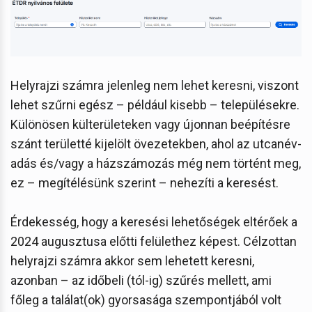
Helyrajzi számra jelenleg nem lehet keresni, viszont
lehet szűrni egész – például kisebb – településekre.
Különösen külterületeken vagy újonnan beépítésre
szánt területté kijelölt övezetekben, ahol az utcanév-
adás és/vagy a házszámozás még nem történt meg,
ez – megítélésünk szerint – nehezíti a keresést.
Érdekesség, hogy a keresési lehetőségek eltérőek a
2024 augusztusa előtti felülethez képest. Célzottan
helyrajzi számra akkor sem lehetett keresni,
azonban – az időbeli (tól-ig) szűrés mellett, ami
főleg a találat(ok) gyorsasága szempontjából volt