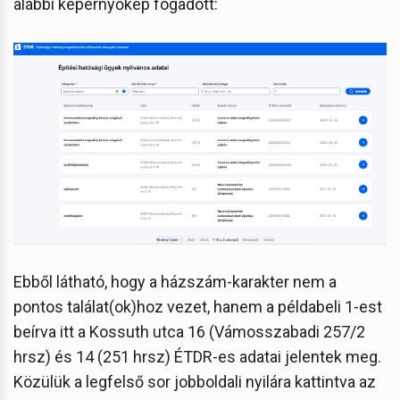
alábbi képernyőkép fogadott:
Ebből látható, hogy a házszám-karakter nem a
pontos találat(ok)hoz vezet, hanem a példabeli 1-est
beírva itt a Kossuth utca 16 (Vámosszabadi 257/2
hrsz) és 14 (251 hrsz) ÉTDR-es adatai jelentek meg.
Közülük a legfelső sor jobboldali nyilára kattintva az