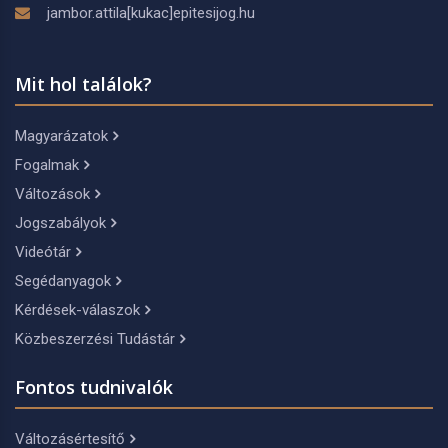
jambor.attila[kukac]epitesijog.hu
Mit hol találok?
Magyarázatok
Fogalmak
Változások
Jogszabályok
Videótár
Segédanyagok
Kérdések-válaszok
Közbeszerzési Tudástár
Fontos tudnivalók
Változásértesítő