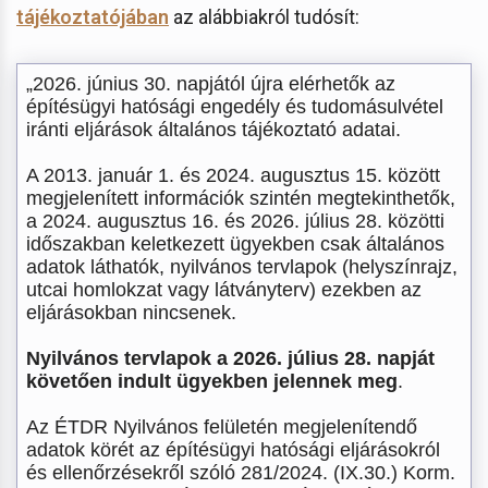
tájékoztatójában
az alábbiakról tudósít:
„2026. június 30. napjától újra elérhetők az
építésügyi hatósági engedély és tudomásulvétel
iránti eljárások általános tájékoztató adatai.
A 2013. január 1. és 2024. augusztus 15. között
megjelenített információk szintén megtekinthetők,
a 2024. augusztus 16. és 2026. július 28. közötti
időszakban keletkezett ügyekben csak általános
adatok láthatók, nyilvános tervlapok (helyszínrajz,
utcai homlokzat vagy látványterv) ezekben az
eljárásokban nincsenek.
Nyilvános tervlapok a 2026. július 28. napját
követően indult ügyekben jelennek meg
.
Az ÉTDR Nyilvános felületén megjelenítendő
adatok körét az építésügyi hatósági eljárásokról
és ellenőrzésekről szóló 281/2024. (IX.30.) Korm.