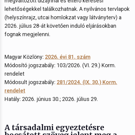
megváltozott dizájnnal és eltérő keresési
lehetőségekkel találkozhatnak. A nyilvános tervlapok
(helyszínrajz, utcai homlokzat vagy látványterv) a
2026. július 28-át követően induló eljárásokban
fognak megjelenni.
Magyar Közlöny:
2026. évi 81. szám
Módosító jogszabály: 103/2026. (VI. 29.) Korm.
rendelet
Módosult jogszabály:
281/2024. (IX. 30.) Korm.
rendelet
Hatály: 2026. június 30.; 2026. július 29.
A társadalmi egyeztetésre
bocsátott szöveg jelent meg a