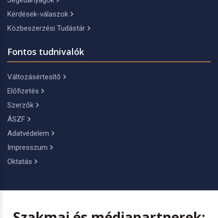
Segédanyagok
Kérdések-válaszok
Közbeszerzési Tudástár
Fontos tudnivalók
Változásértesítő
Előfizetés
Szerzők
ÁSZF
Adatvédelem
Impresszum
Oktatás
Szakmai és médiapartnerek: