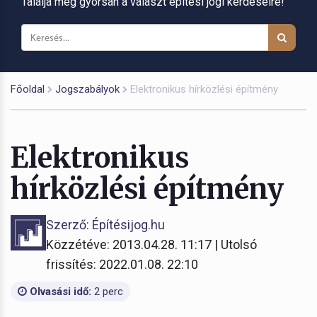
Találja meg gyorsan a választ építési jogi kérdéseire!
Főoldal
Jogszabályok
Elektronikus hírközlési építmény
Elektronikus
hírközlési építmény
Szerző: Építésijog.hu
Közzétéve: 2013.04.28. 11:17 | Utolsó
frissítés: 2022.01.08. 22:10
Olvasási idő:
2 perc