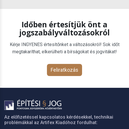
Időben értesítjük önt a
jogszabályváltozásokról
Kérje INGYENES értesítőnket a változásokról! Sok időt
megtakaríthat, elkerülheti a bírságokat és jogvitákat!
Feliratkozás
Az előfizetéssel kapcsolatos kérdésekkel, technikai
problémákkal az Artifex Kiadóhoz fordulhat: