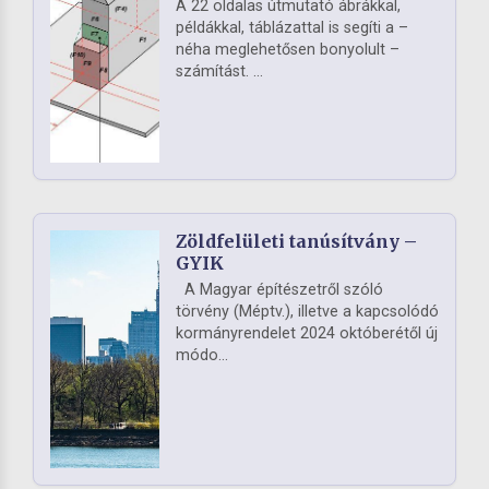
A 22 oldalas útmutató ábrákkal,
példákkal, táblázattal is segíti a –
néha meglehetősen bonyolult –
számítást. ...
Zöldfelületi tanúsítvány –
GYIK
A Magyar építészetről szóló
törvény (Méptv.), illetve a kapcsolódó
kormányrendelet 2024 októberétől új
módo...