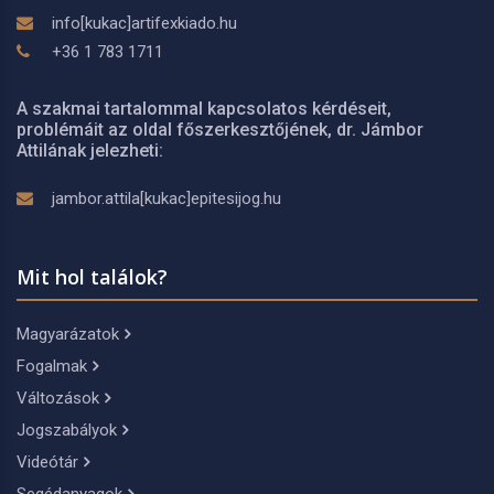
info[kukac]artifexkiado.hu
+36 1 783 1711
A szakmai tartalommal kapcsolatos kérdéseit,
problémáit az oldal főszerkesztőjének, dr. Jámbor
Attilának jelezheti:
jambor.attila[kukac]epitesijog.hu
Mit hol találok?
Magyarázatok
Fogalmak
Változások
Jogszabályok
Videótár