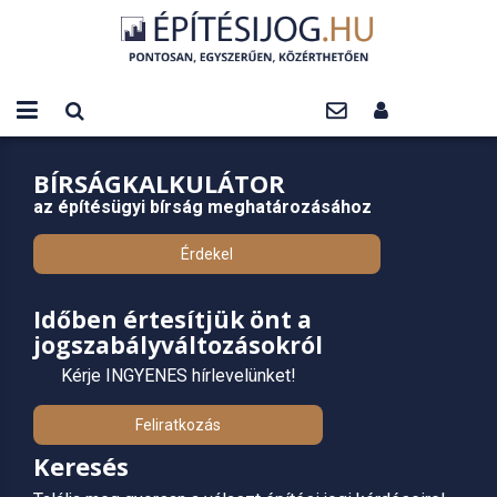
BÍRSÁGKALKULÁTOR
az építésügyi bírság meghatározásához
Érdekel
Időben értesítjük önt a
jogszabályváltozásokról
Kérje INGYENES hírlevelünket!
Feliratkozás
Keresés