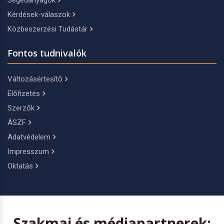
Segédanyagok
Kérdések-válaszok
Közbeszerzési Tudástár
Fontos tudnivalók
Változásértesítő
Előfizetés
Szerzők
ÁSZF
Adatvédelem
Impresszum
Oktatás
Szakmai és médiapartnerek: