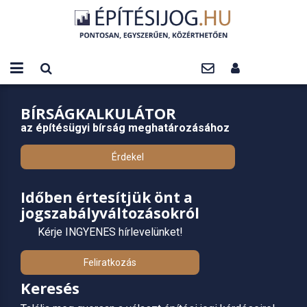
BÍRSÁGKALKULÁTOR
az építésügyi bírság meghatározásához
Érdekel
Időben értesítjük önt a
jogszabályváltozásokról
Kérje INGYENES hírlevelünket!
Feliratkozás
Keresés