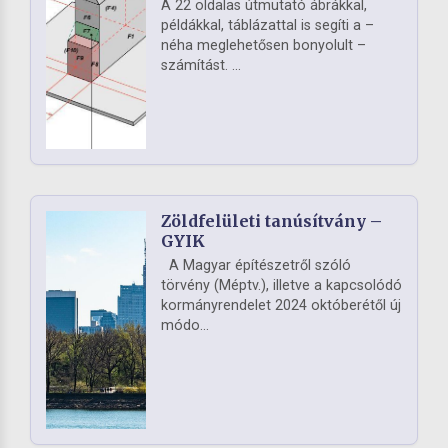
A 22 oldalas útmutató ábrákkal,
példákkal, táblázattal is segíti a –
néha meglehetősen bonyolult –
számítást. ...
Zöldfelületi tanúsítvány –
GYIK
A Magyar építészetről szóló
törvény (Méptv.), illetve a kapcsolódó
kormányrendelet 2024 októberétől új
módo...