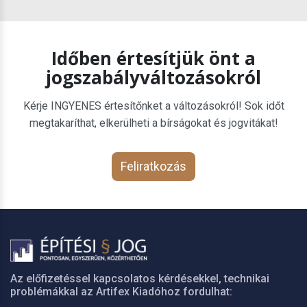
Időben értesítjük önt a
jogszabályváltozásokról
Kérje INGYENES értesítőnket a változásokról! Sok időt
megtakaríthat, elkerülheti a bírságokat és jogvitákat!
Feliratkozás
Az előfizetéssel kapcsolatos kérdésekkel, technikai
problémákkal az Artifex Kiadóhoz fordulhat: