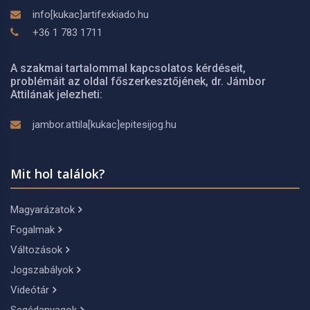
info[kukac]artifexkiado.hu
+36 1 783 1711
A szakmai tartalommal kapcsolatos kérdéseit,
problémáit az oldal főszerkesztőjének, dr. Jámbor
Attilának jelezheti:
jambor.attila[kukac]epitesijog.hu
Mit hol találok?
Magyarázatok
Fogalmak
Változások
Jogszabályok
Videótár