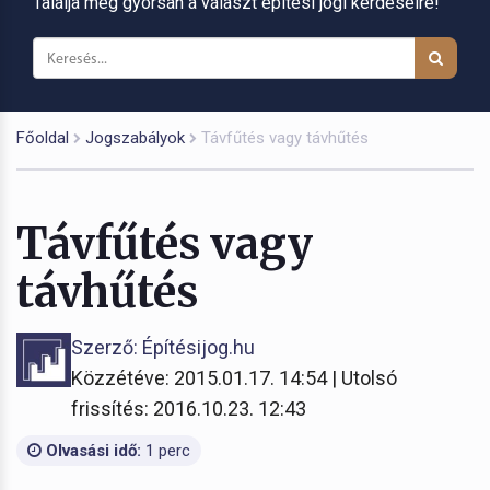
Találja meg gyorsan a választ építési jogi kérdéseire!
Főoldal
Jogszabályok
Távfűtés vagy távhűtés
Távfűtés vagy
távhűtés
Szerző: Építésijog.hu
Közzétéve: 2015.01.17. 14:54 | Utolsó
frissítés: 2016.10.23. 12:43
Olvasási idő:
1 perc