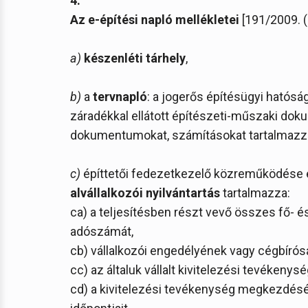
4.
Az e-építési napló mellékletei
[191/2009. (I
a)
készenléti tárhely
,
b)
a
tervnapló
: a jogerős építésügyi hatósá
záradékkal ellátott építészeti-műszaki dokum
dokumentumokat, számításokat tartalmazz
c)
építtetői fedezetkezelő közreműködése e
alvállalkozói nyilvántartás
tartalmazza:
ca) a teljesítésben részt vevő összes fő- é
adószámát,
cb) vállalkozói engedélyének vagy cégbírós
cc) az általuk vállalt kivitelezési tevékeny
cd) a kivitelezési tevékenység megkezdés