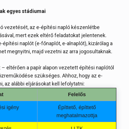
nak egyes stádiumai
 vezetését, az e-építési napló készenlétbe
sával, mert ezek eltérő feladatokat jelentenek.
pítési naplót (e-főnaplót, e-alnaplót), kizárólag a
het megnyitni, majd vezetni az arra jogosultaknak.
– eltérően a papír alapon vezetett építési naplótól
 közreműködése szükséges. Ahhoz, hogy az e-
 az alábbi eljárásokat kell lefolytatni:
at
Felelős
si igény
Építtető, építtető
meghatalmazottja
yezés
LLTK