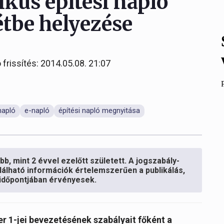
nikus építési napló
étbe helyezése
 frissítés: 2014.05.08. 21:07
napló
e-napló
építési napló megnyitása
b, mint 2 évvel ezelőtt született. A jogszabály-
lálható információk értelemszerűen a publikálás,
s időpontjában érvényesek.
er 1-jei bevezetésének szabályait főként a