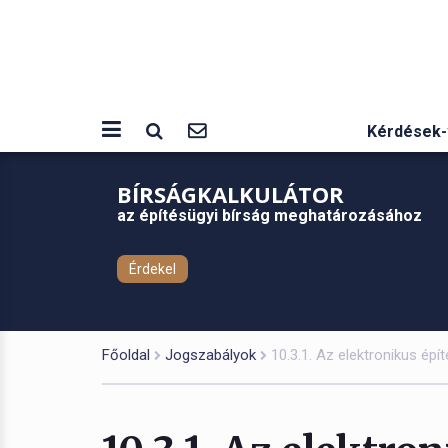
Kérdések-
BÍRSÁGKALKULÁTOR
az építésügyi bírság meghatározásához
Érdekel
Főoldal
Jogszabályok
10.3.1. Az elektronikus épí