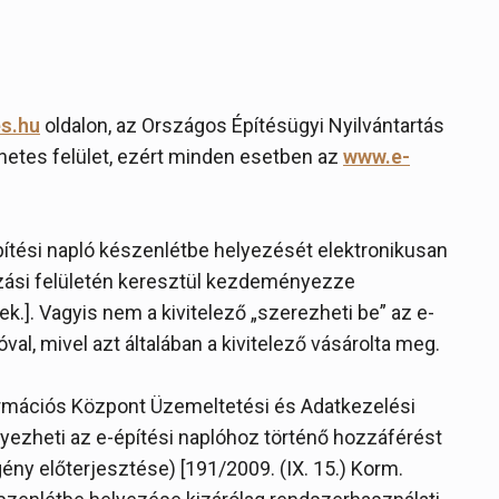
s.hu
oldalon, az Országos Építésügyi Nyilvántartás
netes felület, ezért minden esetben az
www.e-
építési napló készenlétbe helyezését elektronikusan
azási felületén keresztül kezdeményezze
bek.]. Vagyis nem a kivitelező „szerezheti be” az e-
óval, mivel azt általában a kivitelező vásárolta meg.
ormációs Központ Üzemeltetési és Adatkezelési
yezheti az e-építési naplóhoz történő hozzáférést
gény előterjesztése) [191/2009. (IX. 15.) Korm.