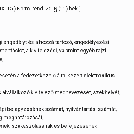
X. 15.) Korm. rend. 25. § (11) bek.]:
gi engedélyt és a hozzá tartozó, engedélyezési
entációt, a kivitelezési, valamint egyéb rajzi
a,
setén a fedezetkezelő által kezelt
elektronikus
s alvállalkozó kivitelező megnevezését, székhelyét,
ági bejegyzésének számát, nyilvántartási számát,
ség meghatározását,
ének, szakaszolásának és befejezésének