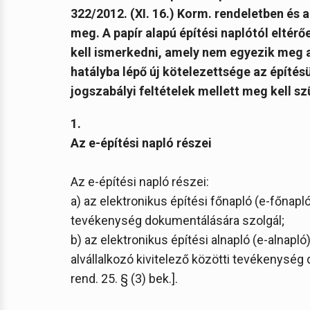
322/2012. (XI. 16.) Korm. rendeletben és a
meg. A papír alapú építési naplótól eltér
kell ismerkedni, amely nem egyezik meg 
hatályba lépő új kötelezettsége az építés
jogszabályi feltételek mellett meg kell sz
1.
Az e-építési napló részei
Az e-építési napló részei:
a) az elektronikus építési főnapló (e-főnapló)
tevékenység dokumentálására szolgál;
b) az elektronikus építési alnapló (e-alnapló
alvállalkozó kivitelező közötti tevékenység
rend. 25. § (3) bek.].