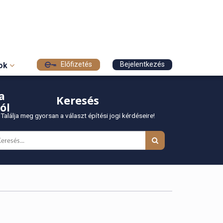
Előfizetés
Bejelentkezés
sok
a
Keresés
ól
Találja meg gyorsan a választ építési jogi kérdéseire!