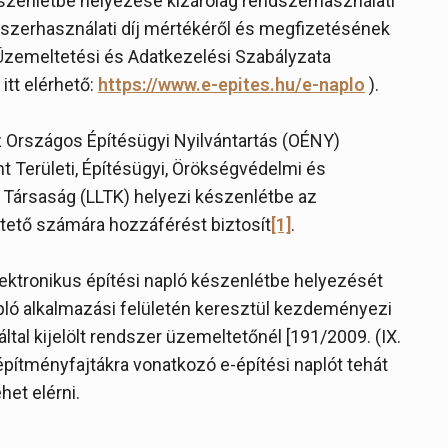
 készenlétbe helyezése kizárólag rendszerhasználati
dszerhasználati díj mértékéről és megfizetésének
zemeltetési és Adatkezelési Szabályzata
itt elérhető:
https://www.e-epites.hu/e-naplo
).
z Országos Építésügyi Nyilvántartás (OÉNY)
 Területi, Építésügyi, Örökségvédelmi és
ű Társaság (LLTK) helyezi készenlétbe az
íttető számára hozzáférést biztosít
[1]
.
lektronikus építési napló készenlétbe helyezését
apló alkalmazási felületén keresztül kezdeményezi
által kijelölt rendszer üzemeltetőnél [191/2009. (IX.
s építményfajtákra vonatkozó e-építési naplót tehát
het elérni.