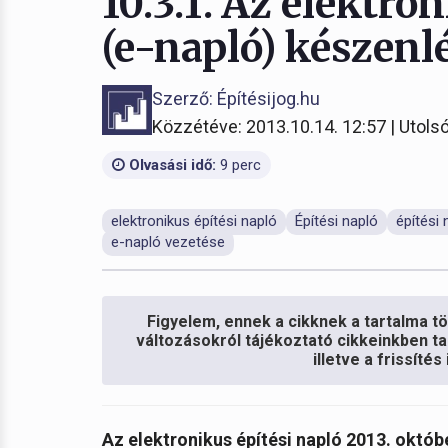
10.3.1. Az elektro
(e-napló) készenl
Szerző: Építésijog.hu
Közzétéve: 2013.10.14. 12:57 | Utolsó
Olvasási idő:
9 perc
elektronikus építési napló
Építési napló
építési 
e-napló vezetése
Figyelem, ennek a cikknek a tartalma töb
változásokról tájékoztató cikkeinkben ta
illetve a frissíté
Az elektronikus építési napló 2013. októb