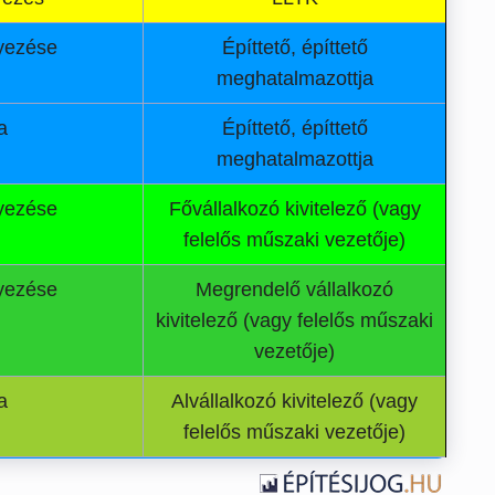
lyezése
Építtető, építtető
meghatalmazottja
a
Építtető, építtető
meghatalmazottja
lyezése
Fővállalkozó kivitelező (vagy
felelős műszaki vezetője)
lyezése
Megrendelő vállalkozó
kivitelező (vagy felelős műszaki
vezetője)
a
Alvállalkozó kivitelező (vagy
felelős műszaki vezetője)