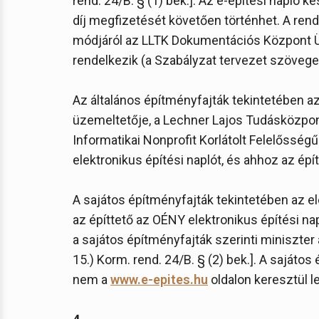
rend. 24/B. § (1) bek.]. Az e-építési napló
díj megfizetését követően történhet. A ren
módjáról az LLTK Dokumentációs Központ Ü
rendelkezik (a Szabályzat tervezet szövege 
Az általános építményfajták tekintetében a
üzemeltetője, a Lechner Lajos Tudásközpont
Informatikai Nonprofit Korlátolt Felelősség
elektronikus építési naplót, és ahhoz az ép
A sajátos építményfajták tekintetében az e
az építtető az OÉNY elektronikus építési n
a sajátos építményfajták szerinti miniszter 
15.) Korm. rend. 24/B. § (2) bek.]. A sajáto
nem a
www.e-epites.hu
oldalon keresztül le