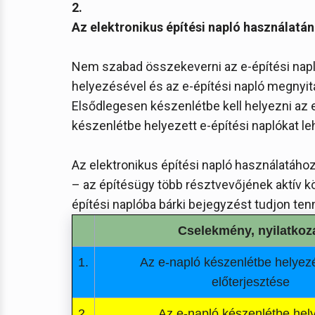
2.
Az elektronikus építési napló használatá
Nem szabad összekeverni az e-építési napló
helyezésével és az e-építési napló megnyitá
Elsődlegesen készenlétbe kell helyezni az e-é
készenlétbe helyezett e-építési naplókat le
Az elektronikus építési napló használatához 
– az építésügy több résztvevőjének aktív
építési naplóba bárki bejegyzést tudjon tenni,
Cselekmény, nyilatkoz
1.
Az e-napló készenlétbe helyezé
előterjesztése
2.
Az e-napló készenlétbe hel