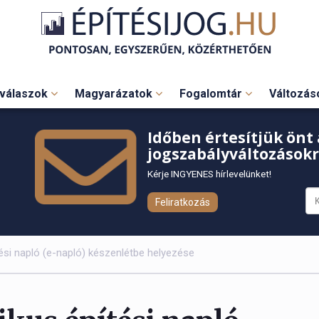
válaszok
Magyarázatok
Fogalomtár
Változá
Időben értesítjük önt 
jogszabályváltozásokr
Kérje INGYENES hírlevelünket!
Feliratkozás
tési napló (e-napló) készenlétbe helyezése