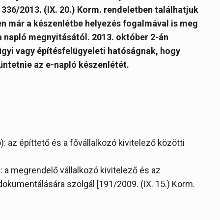
 336/2013. (IX. 20.) Korm. rendeletben találhatjuk
ően már a készenlétbe helyezés fogalmával is meg
a napló megnyitásától.
2013. október 2-án
ügyi vagy építésfelügyeleti hatóságnak, hogy
üntetnie az e-napló készenlétét.
: az építtető és a fővállalkozó kivitelező közötti
): a megrendelő vállalkozó kivitelező és az
 dokumentálására szolgál [191/2009. (IX. 15.) Korm.