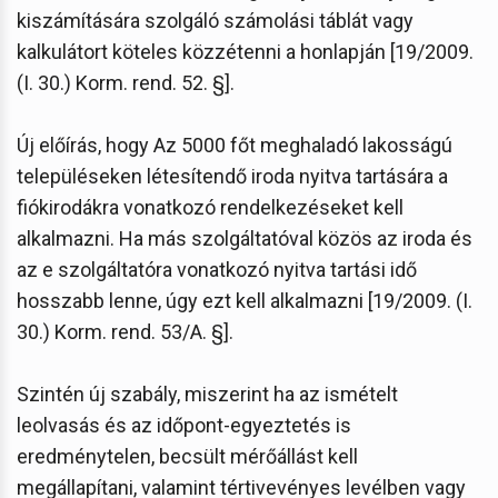
kiszámítására szolgáló számolási táblát vagy
kalkulátort köteles közzétenni a honlapján [19/2009.
(I. 30.) Korm. rend. 52. §].
Új előírás, hogy Az 5000 főt meghaladó lakosságú
településeken létesítendő iroda nyitva tartására a
fiókirodákra vonatkozó rendelkezéseket kell
alkalmazni. Ha más szolgáltatóval közös az iroda és
az e szolgáltatóra vonatkozó nyitva tartási idő
hosszabb lenne, úgy ezt kell alkalmazni [19/2009. (I.
30.) Korm. rend. 53/A. §].
Szintén új szabály, miszerint ha az ismételt
leolvasás és az időpont-egyeztetés is
eredménytelen, becsült mérőállást kell
megállapítani, valamint tértivevényes levélben vagy