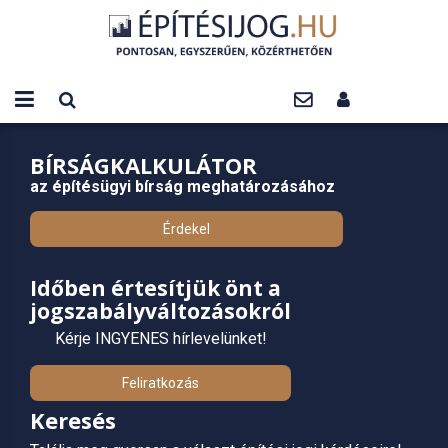
BÍRSÁGKALKULÁTOR
az építésügyi bírság meghatározásához
Érdekel
Időben értesítjük önt a
jogszabályváltozásokról
Kérje INGYENES hírlevelünket!
Feliratkozás
Keresés