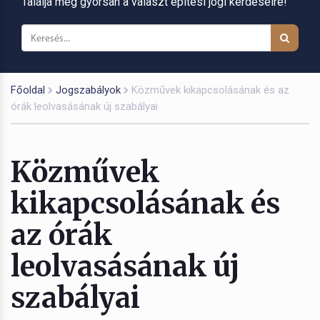
Találja meg gyorsan a választ építési jogi kérdéseire!
Főoldal
Jogszabályok
Közművek kikapcsolásának és az
órák leolvasásának új szabályai
Közművek
kikapcsolásának és
az órák
leolvasásának új
szabályai