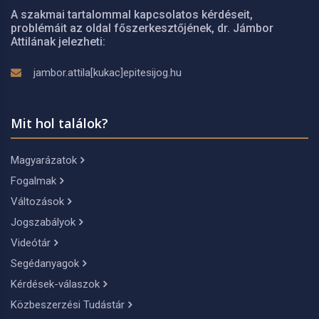
A szakmai tartalommal kapcsolatos kérdéseit,
problémáit az oldal főszerkesztőjének, dr. Jámbor
Attilának jelezheti:
jambor.attila[kukac]epitesijog.hu
Mit hol találok?
Magyarázatok
Fogalmak
Változások
Jogszabályok
Videótár
Segédanyagok
Kérdések-válaszok
Közbeszerzési Tudástár