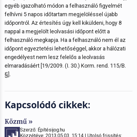
egyéb igazolható módon a felhasználó figyelmét
felhívni 5 napos időtartam megjelöléssel újabb
időpontról. Az értesítés úgy kell kiküldeni, hogy 8
nappal a megjelölt leolvasási időpont előtt a
felhasználó megkapja. Ha a felhasználó nem él az
időpont egyeztetési lehetőséggel, akkor a hálózati
engedélyest nem lesz felelős a leolvasás
elmaradásáért [19/2009. (I. 30.) Korm. rend. 115/B.
§].
Kapcsolódó cikkek:
Közmű »
Szerző: Építésijog.hu
Közzétéve: 2013.05.03. 15:14 | Utolsó frissítés: