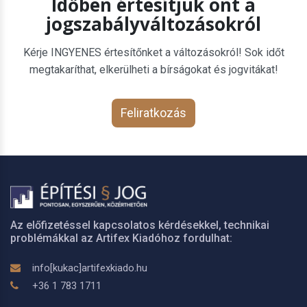
Időben értesítjük önt a
jogszabályváltozásokról
Kérje INGYENES értesítőnket a változásokról! Sok időt
megtakaríthat, elkerülheti a bírságokat és jogvitákat!
Feliratkozás
Az előfizetéssel kapcsolatos kérdésekkel, technikai
problémákkal az Artifex Kiadóhoz fordulhat:
info[kukac]artifexkiado.hu
+36 1 783 1711