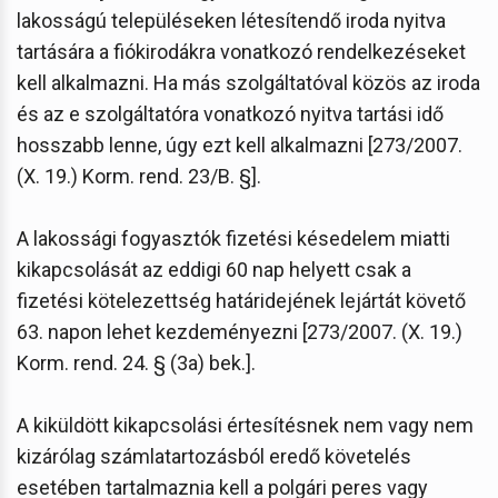
lakosságú településeken létesítendő iroda nyitva
tartására a fiókirodákra vonatkozó rendelkezéseket
kell alkalmazni. Ha más szolgáltatóval közös az iroda
és az e szolgáltatóra vonatkozó nyitva tartási idő
hosszabb lenne, úgy ezt kell alkalmazni [273/2007.
(X. 19.) Korm. rend. 23/B. §].
A lakossági fogyasztók fizetési késedelem miatti
kikapcsolását az eddigi 60 nap helyett csak a
fizetési kötelezettség határidejének lejártát követő
63. napon lehet kezdeményezni [273/2007. (X. 19.)
Korm. rend. 24. § (3a) bek.].
A kiküldött kikapcsolási értesítésnek nem vagy nem
kizárólag számlatartozásból eredő követelés
esetében tartalmaznia kell a polgári peres vagy