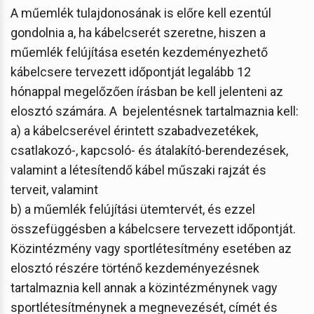
A műemlék tulajdonosának is előre kell ezentúl
gondolnia a, ha kábelcserét szeretne, hiszen a
műemlék felújítása esetén kezdeményezhető
kábelcsere tervezett időpontját legalább 12
hónappal megelőzően írásban be kell jelenteni az
elosztó számára. A bejelentésnek tartalmaznia kell:
a) a kábelcserével érintett szabadvezetékek,
csatlakozó-, kapcsoló- és átalakító-berendezések,
valamint a létesítendő kábel műszaki rajzát és
terveit, valamint
b) a műemlék felújítási ütemtervét, és ezzel
összefüggésben a kábelcsere tervezett időpontját.
Közintézmény vagy sportlétesítmény esetében az
elosztó részére történő kezdeményezésnek
tartalmaznia kell annak a közintézménynek vagy
sportlétesítménynek a megnevezését, címét és