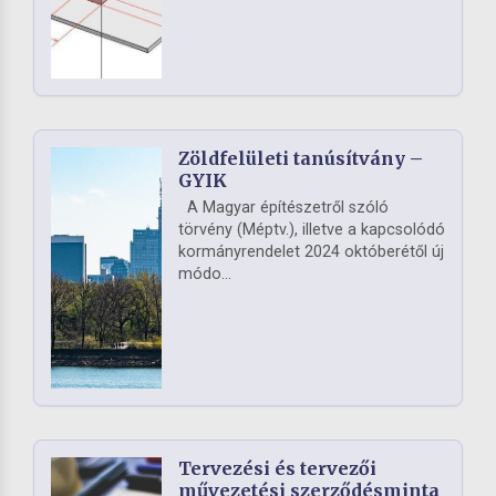
Zöldfelületi tanúsítvány –
GYIK
A Magyar építészetről szóló
törvény (Méptv.), illetve a kapcsolódó
kormányrendelet 2024 októberétől új
módo...
Tervezési és tervezői
művezetési szerződésminta