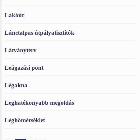
Lakóút
Lánctalpas útpályatisztítók
Látványterv
Leágazási pont
Légakna
Leghatékonyabb megoldás
Léghőmérséklet