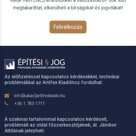
Kérje INGYENES értesítőnket a változásokról! Sok időt
megtakaríthat, elkerülheti a bírságokat és jogvitákat!
Feliratkozás
Az előfizetéssel kapcsolatos kérdésekkel, technikai
problémákkal az Artifex Kiadóhoz fordulhat:
info[kukac]artifexkiado.hu
+36 1 783 1711
A szakmai tartalommal kapcsolatos kérdéseit,
problémáit az oldal főszerkesztőjének, dr. Jámbor
Attilának jelezheti: