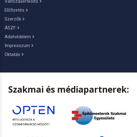
Változásértesítő
Előfizetés
Szerzők
ÁSZF
Adatvédelem
Impresszum
Oktatás
Szakmai és médiapartnerek: