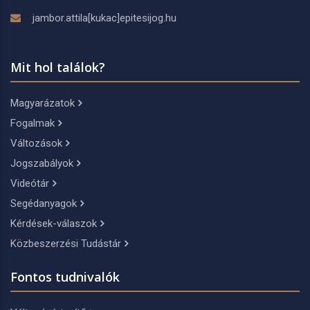
jambor.attila[kukac]epitesijog.hu
Mit hol találok?
Magyarázatok
Fogalmak
Változások
Jogszabályok
Videótár
Segédanyagok
Kérdések-válaszok
Közbeszerzési Tudástár
Fontos tudnivalók