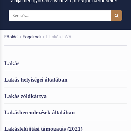
Találja meg gyorsan a választ építési jogi kérdéseire!
Főoldal
Fogalmak
L Lakás-LWA
Lakás
Lakás helyiségei általában
Lakás zöldkártya
Lakásberendezések általában
Lakásfelújítási támogatás (2021)