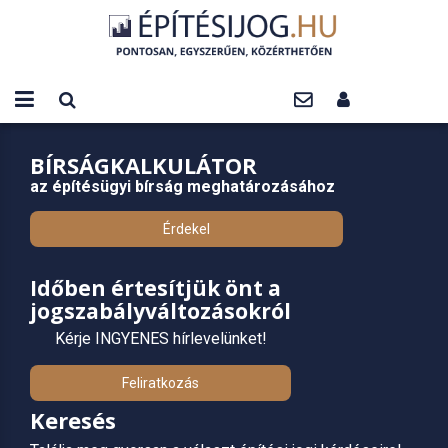
BÍRSÁGKALKULÁTOR
az építésügyi bírság meghatározásához
Érdekel
Időben értesítjük önt a
jogszabályváltozásokról
Kérje INGYENES hírlevelünket!
Feliratkozás
Keresés