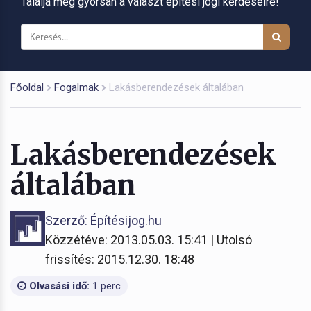
Találja meg gyorsan a választ építési jogi kérdéseire!
Főoldal
Fogalmak
Lakásberendezések általában
Lakásberendezések
általában
Szerző: Építésijog.hu
Közzétéve: 2013.05.03. 15:41 | Utolsó
frissítés: 2015.12.30. 18:48
Olvasási idő:
1 perc