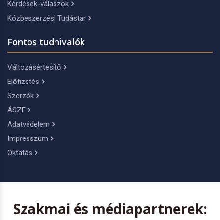
Kérdések-válaszok
Közbeszerzési Tudástár
Fontos tudnivalók
Változásértesítő
Előfizetés
Szerzők
ÁSZF
Adatvédelem
Impresszum
Oktatás
Szakmai és médiapartnerek: