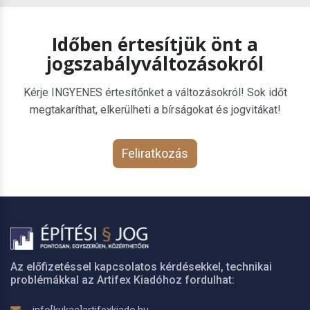
Időben értesítjük önt a
jogszabályváltozásokról
Kérje INGYENES értesítőnket a változásokról! Sok időt
megtakaríthat, elkerülheti a bírságokat és jogvitákat!
Feliratkozás
Az előfizetéssel kapcsolatos kérdésekkel, technikai
problémákkal az Artifex Kiadóhoz fordulhat: