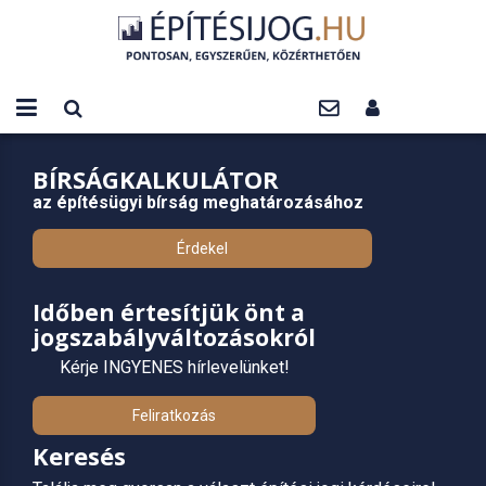
BÍRSÁGKALKULÁTOR
az építésügyi bírság meghatározásához
Érdekel
Időben értesítjük önt a
jogszabályváltozásokról
Kérje INGYENES hírlevelünket!
Feliratkozás
Keresés