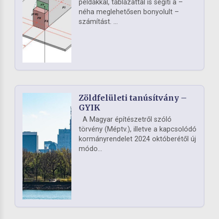
példákkal, táblázattal is segíti a –
néha meglehetősen bonyolult –
számítást. ...
Zöldfelületi tanúsítvány –
GYIK
A Magyar építészetről szóló
törvény (Méptv.), illetve a kapcsolódó
kormányrendelet 2024 októberétől új
módo...