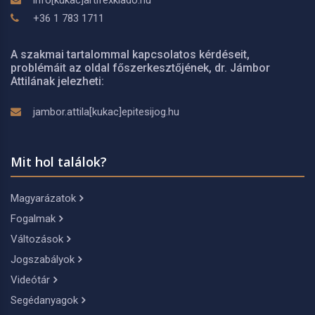
info[kukac]artifexkiado.hu
+36 1 783 1711
A szakmai tartalommal kapcsolatos kérdéseit,
problémáit az oldal főszerkesztőjének, dr. Jámbor
Attilának jelezheti:
jambor.attila[kukac]epitesijog.hu
Mit hol találok?
Magyarázatok
Fogalmak
Változások
Jogszabályok
Videótár
Segédanyagok