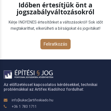
Időben értesítjük önt a
jogszabályváltozásokról
Kérje INGYENES értesítőnket a változásokról! Sok időt
megtakaríthat, elkerülheti a bírságokat és jogvitákat!
Feliratkozás
Az előfizetéssel kapcsolatos kérdésekkel, technikai
problémákkal az Artifex Kiadóhoz fordulhat:
info[kukac]artifexkiado.hu
+36 1 783 1711