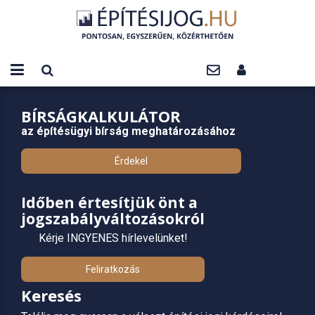
BÍRSÁGKALKULÁTOR
az építésügyi bírság meghatározásához
Érdekel
Időben értesítjük önt a
jogszabályváltozásokról
Kérje INGYENES hírlevelünket!
Feliratkozás
Keresés