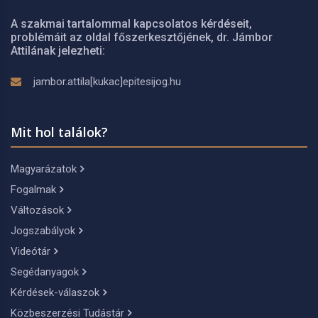
A szakmai tartalommal kapcsolatos kérdéseit,
problémáit az oldal főszerkesztőjének, dr. Jámbor
Attilának jelezheti:
jambor.attila[kukac]epitesijog.hu
Mit hol találok?
Magyarázatok
Fogalmak
Változások
Jogszabályok
Videótár
Segédanyagok
Kérdések-válaszok
Közbeszerzési Tudástár