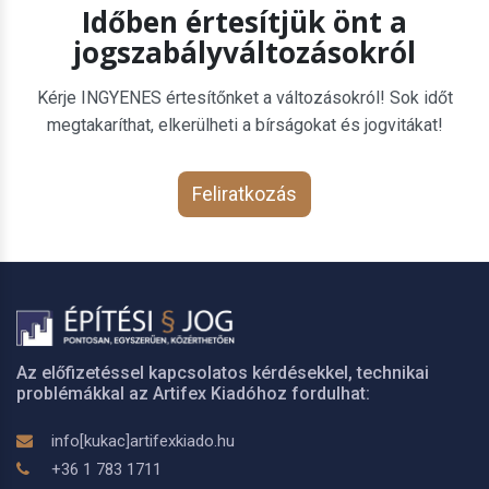
Időben értesítjük önt a
jogszabályváltozásokról
Kérje INGYENES értesítőnket a változásokról! Sok időt
megtakaríthat, elkerülheti a bírságokat és jogvitákat!
Feliratkozás
Az előfizetéssel kapcsolatos kérdésekkel, technikai
problémákkal az Artifex Kiadóhoz fordulhat:
info[kukac]artifexkiado.hu
+36 1 783 1711