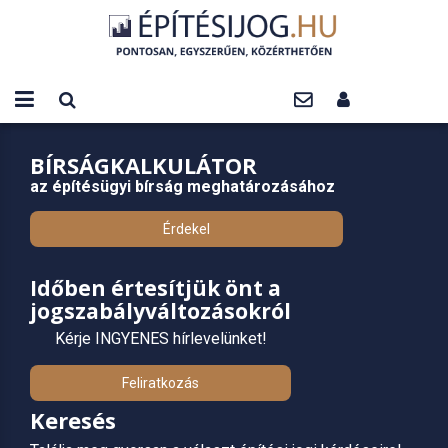
BÍRSÁGKALKULÁTOR
az építésügyi bírság meghatározásához
Érdekel
Időben értesítjük önt a
jogszabályváltozásokról
Kérje INGYENES hírlevelünket!
Feliratkozás
Keresés