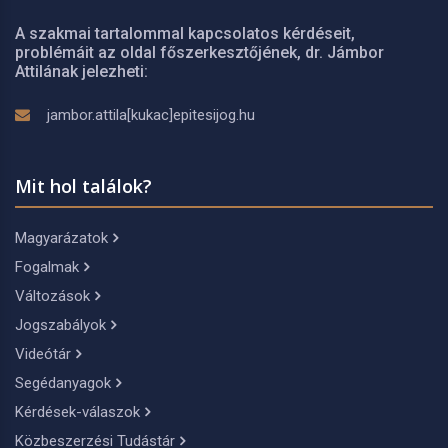
A szakmai tartalommal kapcsolatos kérdéseit,
problémáit az oldal főszerkesztőjének, dr. Jámbor
Attilának jelezheti:
jambor.attila[kukac]epitesijog.hu
Mit hol találok?
Magyarázatok
Fogalmak
Változások
Jogszabályok
Videótár
Segédanyagok
Kérdések-válaszok
Közbeszerzési Tudástár