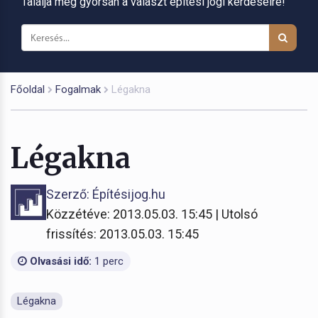
Találja meg gyorsan a választ építési jogi kérdéseire!
Főoldal
Fogalmak
Légakna
Légakna
Szerző: Építésijog.hu
Közzétéve: 2013.05.03. 15:45 | Utolsó
frissítés: 2013.05.03. 15:45
Olvasási idő:
1 perc
Légakna