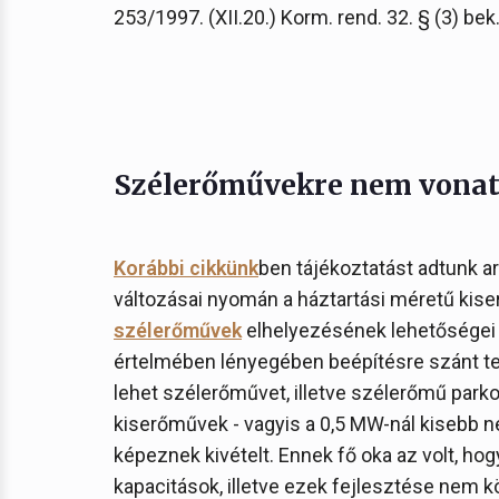
253/1997. (XII.20.) Korm. rend. 32. § (3) bek.
Szélerőművekre nem vonatk
Korábbi cikkünk
ben tájékoztatást adtunk ar
változásai nyomán a háztartási méretű kise
szélerőművek
elhelyezésének lehetőségei 
értelmében lényegében beépítésre szánt ter
lehet szélerőművet, illetve szélerőmű parkot
kiserőművek - vagyis a 0,5 MW-nál kisebb 
képeznek kivételt. Ennek fő oka az volt, hogy
kapacitások, illetve ezek fejlesztése nem 