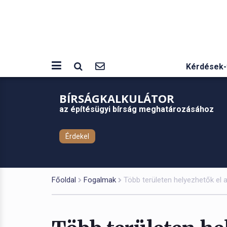
Kérdések-
BÍRSÁGKALKULÁTOR
az építésügyi bírság meghatározásához
Érdekel
Főoldal
Fogalmak
Több területen helyezhetők el 