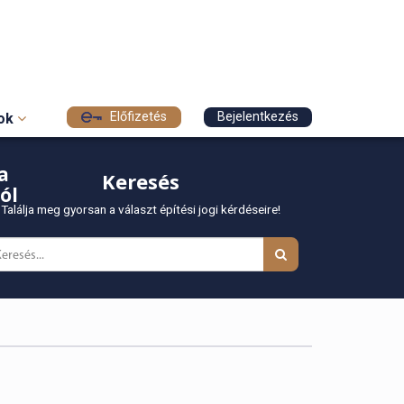
Előfizetés
Bejelentkezés
sok
a
Keresés
ól
Találja meg gyorsan a választ építési jogi kérdéseire!