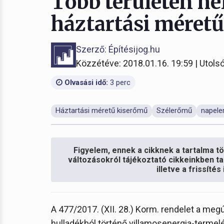
Több területen he
háztartási méret
Szerző: Építésijog.hu
Közzétéve: 2018.01.16. 19:59 | Utolsó
Olvasási idő:
3 perc
Háztartási méretű kiserőmű
Szélerőmű
napel
Figyelem, ennek a cikknek a tartalma töb
változásokról tájékoztató cikkeinkben ta
illetve a frissíté
A 477/2017. (XII. 28.) Korm. rendelet a megú
hulladékból történő villamosenergia-termel