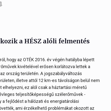
].
ozik a HÉSZ alóli felmentés
ról, hogy az OTÉK 2016. év végén hatályba lépett
rőművek kivételével erősen korlátozva lettek a
az ország területén. A jogszabályváltozás
ületen, illetve attól 12 km-es távolságon belül nem
 elhelyezni, ez alól csak a háztartási méretű
névleges teljesítőképességű szélerőművek -
 a fejlődést a hálózati és energiatárolási
követték, ami érzékelhető problémákat okozott az