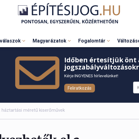
válaszok
Magyarázatok
Fogalomtár
Változá
Időben értesítjük önt 
jogszabályváltozásokr
Kérje INGYENES hírlevelünket!
Feliratkozás
a háztartási méretű kiserőművek