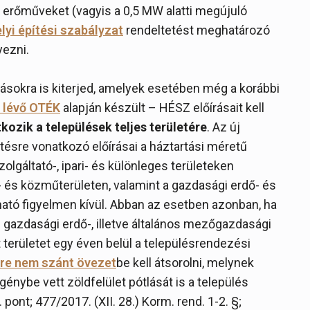
ő erőműveket (vagyis a 0,5 MW alatti megújuló
lyi építési szabályzat
rendeltetést meghatározó
yezni.
rásokra is kiterjed, amelyek esetében még a korábbi
 lévő OTÉK
alapján készült – HÉSZ előírásait kell
ozik a települések teljes területére
. Az új
ésre vonatkozó előírásai a háztartási méretű
lgáltató-, ipari- és különleges területeken
- és közműterületen, valamint a gazdasági erdő- és
ató figyelmen kívül. Abban az esetben azonban, ha
gazdasági erdő-, illetve általános mezőgazdasági
t területet egy éven belül a településrendezési
re nem szánt övezet
be kell átsorolni, melynek
énybe vett zöldfelület pótlását is a település
. pont; 477/2017. (XII. 28.) Korm. rend. 1-2. §;