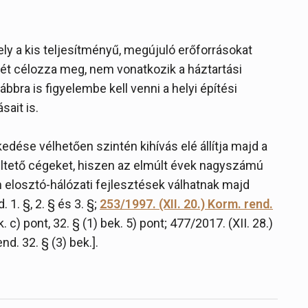
y a kis teljesítményű, megújuló erőforrásokat
t célozza meg, nem vonatkozik a háztartási
ra is figyelembe kell venni a helyi építési
sait is.
se vélhetően szintén kihívás elé állítja majd a
ltető cégeket, hiszen az elmúlt évek nagyszámú
 elosztó-hálózati fejlesztések válhatnak majd
1. §, 2. § és 3. §;
253/1997. (XII. 20.) Korm. rend.
k. c) pont, 32. § (1) bek. 5) pont; 477/2017. (XII. 28.)
nd. 32. § (3) bek.].