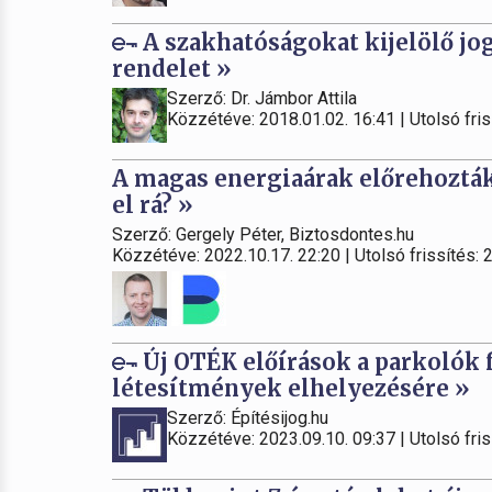
A szakhatóságokat kijelölő jogs
rendelet »
Szerző: Dr. Jámbor Attila
Közzétéve: 2018.01.02. 16:41 | Utolsó fris
A magas energiaárak előrehozták 
el rá? »
Szerző: Gergely Péter, Biztosdontes.hu
Közzétéve: 2022.10.17. 22:20 | Utolsó frissítés: 
Új OTÉK előírások a parkolók 
létesítmények elhelyezésére »
Szerző: Építésijog.hu
Közzétéve: 2023.09.10. 09:37 | Utolsó fris