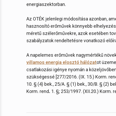
energiaszektorban.
Az OTÉK jelenlegi módosítása azonban, amel
hasznosító erőművek könnyebb elhelyezésé
méretű szélerőművekre, azok esetében tovább
szabályzatok rendeltetésre vonatkozó előírá
A napelemes erőművek nagymértékű növekedé
villamos energia elosztó hálózat
ot üzeme
csatlakozási igénye nyomán a közeljövőben
szükségessé [277/2016. (IX. 15.) Korm. rend. 
10. § (4) bek., 25/A. § (1) bek., 30/B. § (2) be
Korm. rend
.
1. §; 253/1997. (XII.20.) Korm. re