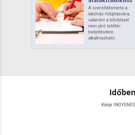
átalakításokhoz
A szerződésminta a
lakóház-felújításokra,
valamint a bővítéssel
nem járó tetőtér-
beépítésekre
alkalmazható.
Időben
Kérje INGYENES é