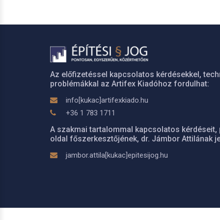
Az előfizetéssel kapcsolatos kérdésekkel, tech
problémákkal az Artifex Kiadóhoz fordulhat:
info[kukac]artifexkiado.hu
+36 1 783 1711
A szakmai tartalommal kapcsolatos kérdéseit, 
oldal főszerkesztőjének, dr. Jámbor Attilának je
jambor.attila[kukac]epitesijog.hu