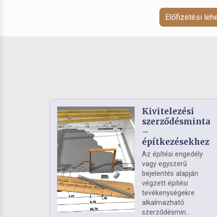
Előfizetési le
Kivitelezési
szerződésminta
–
építkezésekhez
Az építési engedély
vagy egyszerű
bejelentés alapján
végzett építési
tevékenységekre
alkalmazható
szerződésmin...