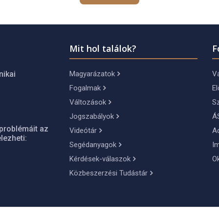
Mit hol találok?
F
Magyarázatok
Vá
nikai
Fogalmak
El
Változások
S
Jogszabályok
Á
problémáit az
Videótár
A
lezheti:
Segédanyagok
I
Kérdések-válaszok
O
Közbeszerzési Tudástár