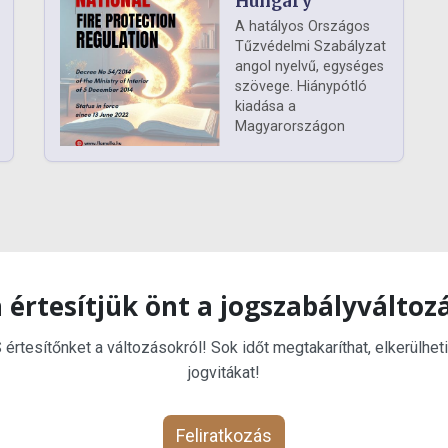
Hungary
A hatályos Országos
Tűzvédelmi Szabályzat
angol nyelvű, egységes
szövege. Hiánypótló
kiadása a
Magyarországon
 értesítjük önt a jogszabályváltoz
rtesítőnket a változásokról! Sok időt megtakaríthat, elkerülheti
jogvitákat!
Feliratkozás