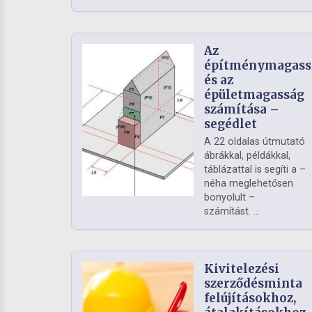
Az
építménymagass
és az
épületmagasság
számítása –
segédlet
A 22 oldalas útmutató
ábrákkal, példákkal,
táblázattal is segíti a –
néha meglehetősen
bonyolult –
számítást. ...
Kivitelezési
szerződésminta
felújításokhoz,