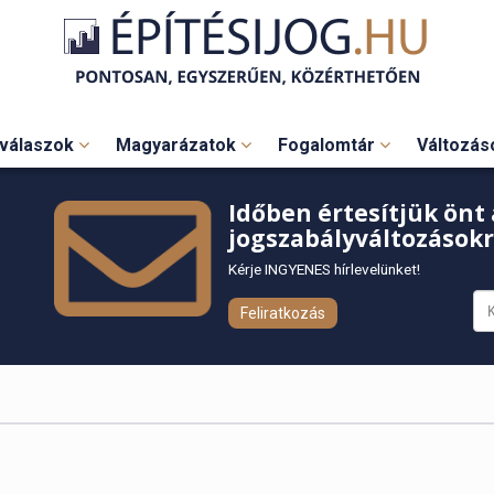
válaszok
Magyarázatok
Fogalomtár
Változá
Időben értesítjük önt 
jogszabályváltozásokr
Kérje INGYENES hírlevelünket!
Feliratkozás