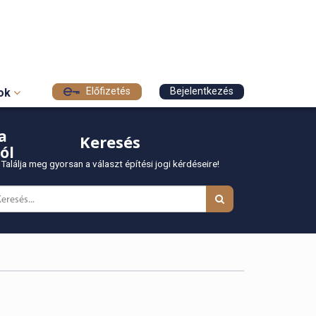
Előfizetés
Bejelentkezés
sok
a
Keresés
ól
Találja meg gyorsan a választ építési jogi kérdéseire!