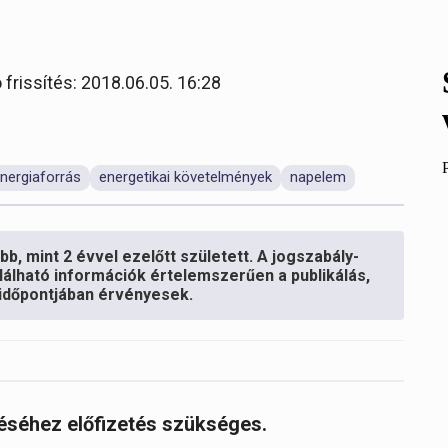
 frissítés: 2018.06.05. 16:28
nergiaforrás
energetikai követelmények
napelem
b, mint 2 évvel ezelőtt született. A jogszabály-
lálható információk értelemszerűen a publikálás,
s időpontjában érvényesek.
réséhez előfizetés szükséges.