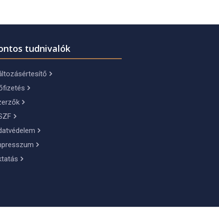
ontos tudnivalók
ltozásértesítő
őfizetés
zerzők
SZF
datvédelem
mpresszum
ktatás