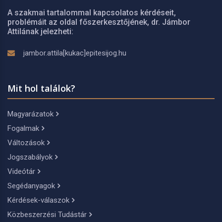
A szakmai tartalommal kapcsolatos kérdéseit,
problémáit az oldal főszerkesztőjének, dr. Jámbor
Attilának jelezheti:
jambor.attila[kukac]epitesijog.hu
Mit hol találok?
Magyarázatok
Fogalmak
Változások
Jogszabályok
Videótár
Segédanyagok
Kérdések-válaszok
Közbeszerzési Tudástár