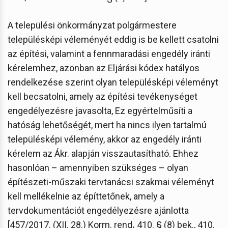
A települési önkormányzat polgármestere
településképi véleményét eddig is be kellett csatolni
az építési, valamint a fennmaradási engedély iránti
kérelemhez, azonban az Eljárási kódex hatályos
rendelkezése szerint olyan településképi véleményt
kell becsatolni, amely az építési tevékenységet
engedélyezésre javasolta, Ez egyértelműsíti a
hatóság lehetőségét, mert ha nincs ilyen tartalmú
településképi vélemény, akkor az engedély iránti
kérelem az Ákr. alapján visszautasítható. Ehhez
hasonlóan – amennyiben szükséges – olyan
építészeti-műszaki tervtanácsi szakmai véleményt
kell mellékelnie az építtetőnek, amely a
tervdokumentációt engedélyezésre ajánlotta
[457/2017. (XII. 28.) Korm. rend
.
410. § (8) bek., 410.