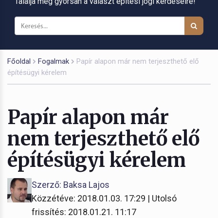
Találja meg gyorsan a választ építési jogi kérdéseire!
Főoldal
Fogalmak
Papír alapon már nem terjeszthető elő
építésügyi kérelem
Papír alapon már
nem terjeszthető elő
építésügyi kérelem
Szerző: Baksa Lajos
Közzétéve: 2018.01.03. 17:29 | Utolsó
frissítés: 2018.01.21. 11:17