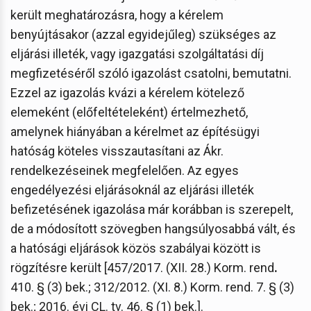
került meghatározásra, hogy a kérelem
benyújtásakor (azzal egyidejűleg) szükséges az
eljárási illeték, vagy igazgatási szolgáltatási díj
megfizetéséről szóló igazolást csatolni, bemutatni.
Ezzel az igazolás kvázi a kérelem kötelező
elemeként (előfeltételeként) értelmezhető,
amelynek hiányában a kérelmet az építésügyi
hatóság köteles visszautasítani az Ákr.
rendelkezéseinek megfelelően. Az egyes
engedélyezési eljárásoknál az eljárási illeték
befizetésének igazolása már korábban is szerepelt,
de a módosított szövegben hangsúlyosabbá vált, és
a hatósági eljárások közös szabályai között is
rögzítésre került [457/2017. (XII. 28.) Korm. rend
.
410. § (3) bek.; 312/2012. (XI. 8.) Korm. rend. 7. § (3)
bek.; 2016. évi CL. tv. 46. § (1) bek.].