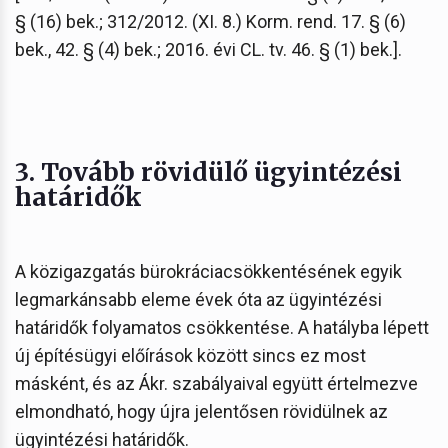
§ (16) bek.; 312/2012. (XI. 8.) Korm. rend. 17. § (6)
bek., 42. § (4) bek.; 2016. évi CL. tv. 46. § (1) bek.].
3. Tovább rövidülő ügyintézési
határidők
A közigazgatás bürokráciacsökkentésének egyik
legmarkánsabb eleme évek óta az ügyintézési
határidők folyamatos csökkentése. A hatályba lépett
új építésügyi előírások között sincs ez most
másként, és az Ákr. szabályaival együtt értelmezve
elmondható, hogy újra jelentősen rövidülnek az
ügyintézési határidők.