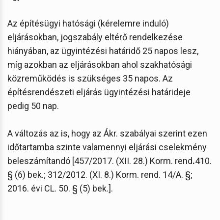
Az építésügyi hatósági (kérelemre induló)
eljárásokban, jogszabály eltérő rendelkezése
hiányában, az ügyintézési határidő 25 napos lesz,
míg azokban az eljárásokban ahol szakhatósági
közreműködés is szükséges 35 napos. Az
építésrendészeti eljárás ügyintézési határideje
pedig 50 nap.
A változás az is, hogy az Ákr. szabályai szerint ezen
időtartamba szinte valamennyi eljárási cselekmény
beleszámítandó [457/2017. (XII. 28.) Korm. rend
.
410.
§ (6) bek.; 312/2012. (XI. 8.) Korm. rend. 14/A. §;
2016. évi CL. 50. § (5) bek.].