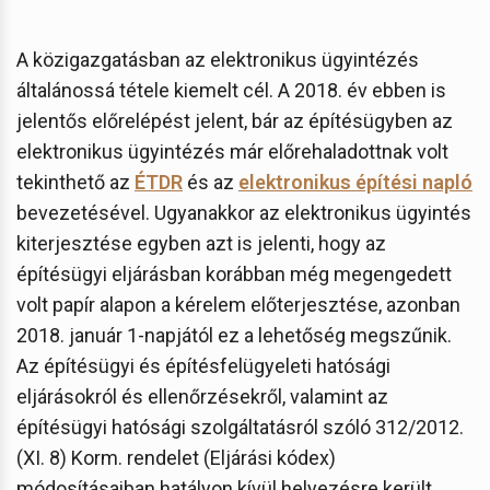
A közigazgatásban az elektronikus ügyintézés
általánossá tétele kiemelt cél. A 2018. év ebben is
jelentős előrelépést jelent, bár az építésügyben az
elektronikus ügyintézés már előrehaladottnak volt
tekinthető az
ÉTDR
és az
elektronikus építési napló
bevezetésével. Ugyanakkor az elektronikus ügyintés
kiterjesztése egyben azt is jelenti, hogy az
építésügyi eljárásban korábban még megengedett
volt papír alapon a kérelem előterjesztése, azonban
2018. január 1-napjától ez a lehetőség megszűnik.
Az építésügyi és építésfelügyeleti hatósági
eljárásokról és ellenőrzésekről, valamint az
építésügyi hatósági szolgáltatásról szóló 312/2012.
(XI. 8) Korm. rendelet (Eljárási kódex)
módosításaiban hatályon kívül helyezésre került