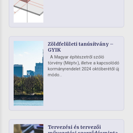
Zöldfelületi tanúsítvány –
GYIK
A Magyar építészetről szóló
törvény (Méptv.), illetve a kapcsolódó
kormányrendelet 2024 októberétől új
módo...
Tervezési és tervezői
művezetési szerződésminta