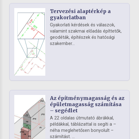
Tervezési alaptérkép a
gyakorlatban
Gyakorlati kérdések és válaszok,
valamint szakmai előadás építtetők,
geodéták, építészek és hatósági
szakember...
Az építménymagasság és az
épületmagasság számítása
– segédlet
A 22 oldalas útmutató ábrákkal,
példákkal, táblázattal is segíti a –
néha meglehetősen bonyolult –
számítást. ...