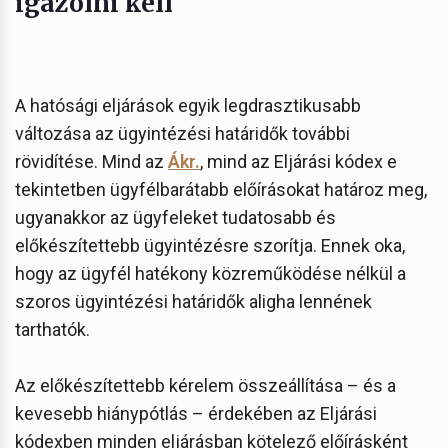
igazolni kell
A hatósági eljárások egyik legdrasztikusabb
változása az ügyintézési határidők további
rövidítése. Mind az
Ákr.
, mind az Eljárási kódex e
tekintetben ügyfélbarátabb előírásokat határoz meg,
ugyanakkor az ügyfeleket tudatosabb és
előkészítettebb ügyintézésre szorítja. Ennek oka,
hogy az ügyfél hatékony közreműködése nélkül a
szoros ügyintézési határidők aligha lennének
tarthatók.
Az előkészítettebb kérelem összeállítása – és a
kevesebb hiánypótlás – érdekében az Eljárási
kódexben minden eljárásban kötelező előírásként