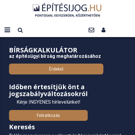
BÍRSÁGKALKULÁTOR
az építésügyi bírság meghatározásához
Érdekel
Időben értesítjük önt a
jogszabályváltozásokról
Kérje INGYENES hírlevelünket!
Feliratkozás
Keresés