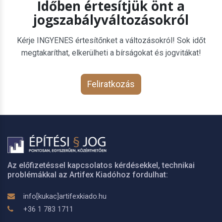
Időben értesítjük önt a
jogszabályváltozásokról
Kérje INGYENES értesítőnket a változásokról! Sok időt
megtakaríthat, elkerülheti a bírságokat és jogvitákat!
Feliratkozás
Az előfizetéssel kapcsolatos kérdésekkel, technikai
problémákkal az Artifex Kiadóhoz fordulhat:
info[kukac]artifexkiado.hu
+36 1 783 1711