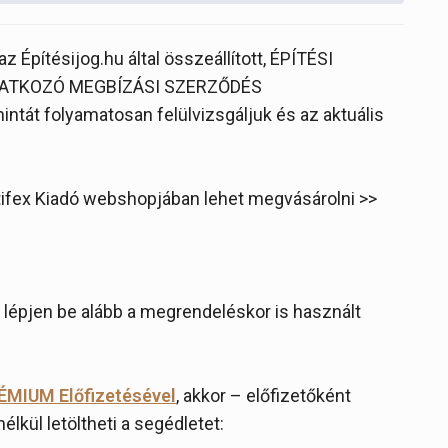
z Építésijog.hu által összeállított, ÉPÍTÉSI
ATKOZÓ MEGBÍZÁSI SZERZŐDÉS
tát folyamatosan felülvizsgáljuk és az aktuális
.
rtifex Kiadó webshopjában lehet megvásárolni >>
lépjen be alább a megrendeléskor is használt
ÉMIUM Előfizetésével
, akkor – előfizetőként
nélkül letöltheti a segédletet: