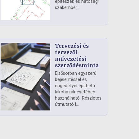
építészek és hatósági
szakember...
Tervezési és
tervezői
művezetési
szerződésminta
Elsősorban egyszerű
bejelentéssel és
engedéllyel építhető
lakóházak esetében
használható. Részletes
útmutató i...