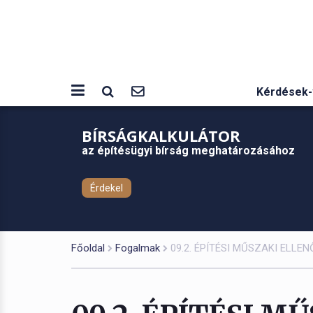
Kérdések-
BÍRSÁGKALKULÁTOR
az építésügyi bírság meghatározásához
Érdekel
Főoldal
Fogalmak
09.2. ÉPÍTÉSI MŰSZAKI ELL