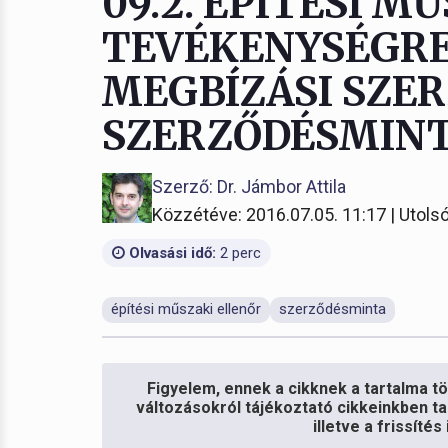
09.2. ÉPÍTÉSI M
TEVÉKENYSÉGRE
MEGBÍZÁSI SZER
SZERZŐDÉSMIN
Szerző: Dr. Jámbor Attila
Közzétéve: 2016.07.05. 11:17 | Utolsó
Olvasási idő:
2 perc
építési műszaki ellenőr
szerződésminta
Figyelem, ennek a cikknek a tartalma töb
változásokról tájékoztató cikkeinkben ta
illetve a frissíté