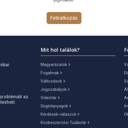
Feliratkozás
Mit hol találok?
F
Magyarázatok
Vá
nikai
Fogalmak
El
Változások
S
Jogszabályok
Á
problémáit az
Videótár
A
lezheti:
Segédanyagok
I
Kérdések-válaszok
O
Közbeszerzési Tudástár