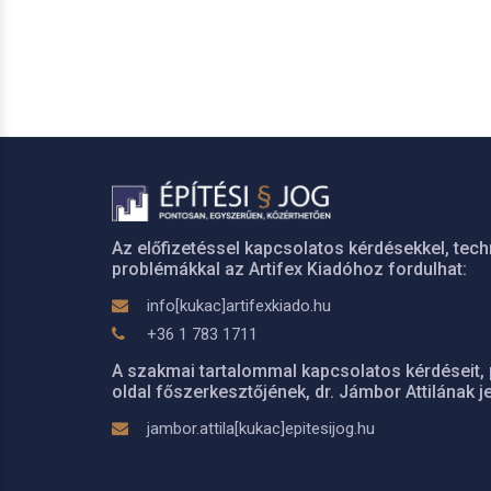
Az előfizetéssel kapcsolatos kérdésekkel, tech
problémákkal az Artifex Kiadóhoz fordulhat:
info[kukac]artifexkiado.hu
+36 1 783 1711
A szakmai tartalommal kapcsolatos kérdéseit, 
oldal főszerkesztőjének, dr. Jámbor Attilának je
jambor.attila[kukac]epitesijog.hu