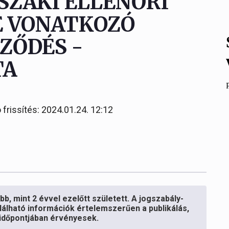
ŰSZAKI ELLENŐRI
 VONATKOZÓ
ZŐDÉS -
TA
 frissítés: 2024.01.24. 12:12
b, mint 2 évvel ezelőtt született. A jogszabály-
lálható információk értelemszerűen a publikálás,
s időpontjában érvényesek.