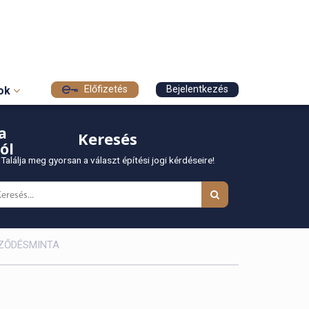
Előfizetés
Bejelentkezés
sok
a
Keresés
ól
Találja meg gyorsan a választ építési jogi kérdéseire!
RZŐDÉSMINTA