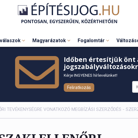
válaszok
Magyarázatok
Fogalomtár
Változá
Időben értesítjük önt 
jogszabályváltozásokr
Kérje INGYENES hírlevelünket!
Feliratkozás
ENŐRI TEVÉKENYSÉGRE VONATKOZÓ MEGBÍZÁSI SZERZŐDÉS - SZE