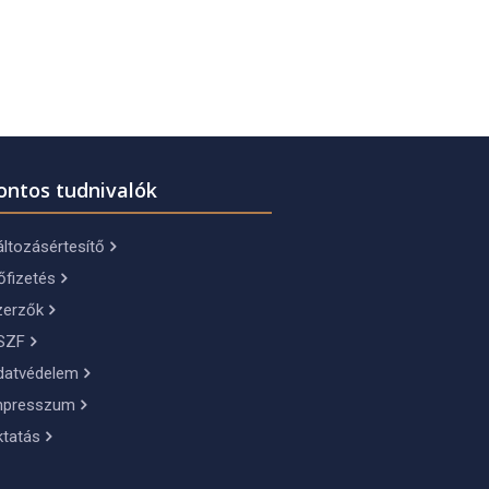
ontos tudnivalók
ltozásértesítő
őfizetés
zerzők
SZF
datvédelem
mpresszum
ktatás