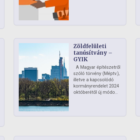
Zöldfelületi
ág
tanúsítvány –
GYIK
A Magyar építészetről
szóló törvény (Méptv.),
illetve a kapcsolódó
kormányrendelet 2024
októberétől új módo...