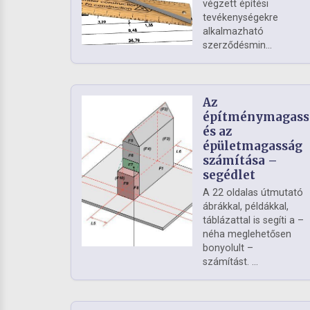
végzett építési
tevékenységekre
alkalmazható
szerződésmin...
Az
építménymagass
és az
épületmagasság
számítása –
segédlet
A 22 oldalas útmutató
ábrákkal, példákkal,
táblázattal is segíti a –
néha meglehetősen
bonyolult –
számítást. ...