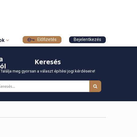
Előfizetés
Bejelentkezés
sok
a
Keresés
ól
Találja meg gyorsan a választ építési jogi kérdéseire!