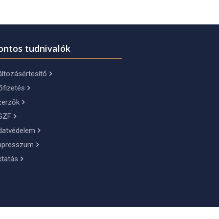
ontos tudnivalók
ltozásértesítő
őfizetés
zerzők
SZF
datvédelem
mpresszum
ktatás