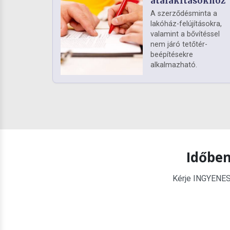
átalakításokhoz
A szerződésminta a
lakóház-felújításokra,
valamint a bővítéssel
nem járó tetőtér-
beépítésekre
alkalmazható.
Időben
Kérje INGYENES é