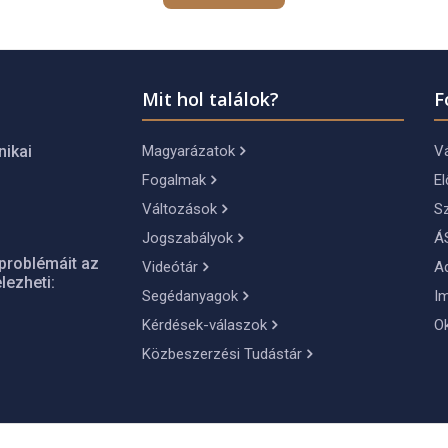
Mit hol találok?
F
Magyarázatok
Vá
nikai
Fogalmak
El
Változások
S
Jogszabályok
Á
problémáit az
Videótár
A
lezheti:
Segédanyagok
I
Kérdések-válaszok
O
Közbeszerzési Tudástár