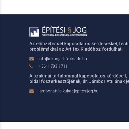
Az előfizetéssel kapcsolatos kérdésekkel, tech
problémákkal az Artifex Kiadóhoz fordulhat:
info[kukac]artifexkiado.hu
+36 1 783 1711
A szakmai tartalommal kapcsolatos kérdéseit, 
oldal főszerkesztőjének, dr. Jámbor Attilának je
jambor.attila[kukac]epitesijog.hu