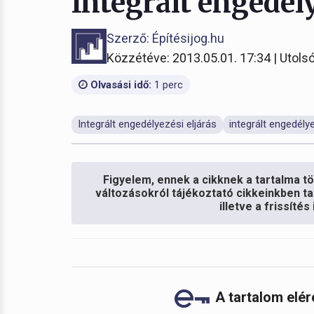
Integrált engedély
Szerző: Építésijog.hu
Közzétéve: 2013.05.01. 17:34 | Utolsó
Olvasási idő:
1 perc
Integrált engedélyezési eljárás
integrált engedélye
Figyelem, ennek a cikknek a tartalma töb
változásokról tájékoztató cikkeinkben ta
illetve a frissíté
A tartalom elé