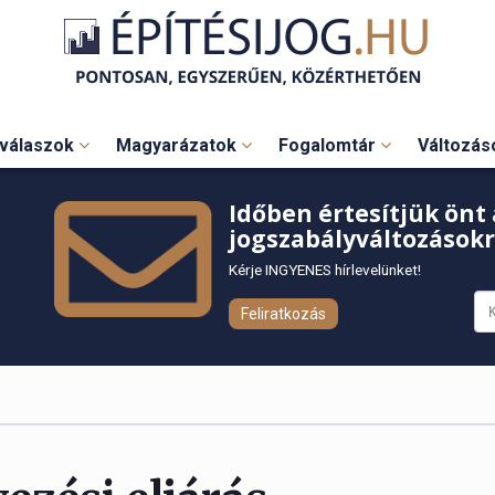
válaszok
Magyarázatok
Fogalomtár
Változá
Időben értesítjük önt 
jogszabályváltozásokr
Kérje INGYENES hírlevelünket!
Feliratkozás