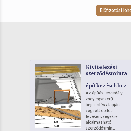
Előfizetési le
Kivitelezési
szerződésminta
–
építkezésekhez
Az építési engedély
vagy egyszerű
bejelentés alapján
végzett építési
tevékenységekre
alkalmazható
szerződésmin...