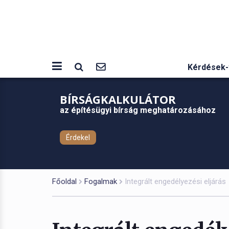
Kérdések-
BÍRSÁGKALKULÁTOR
az építésügyi bírság meghatározásához
Érdekel
Főoldal
Fogalmak
Integrált engedélyezési eljárás