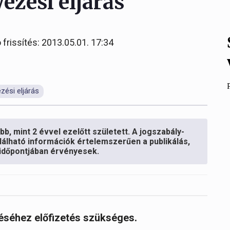
ezési eljárás
 frissítés: 2013.05.01. 17:34
zési eljárás
b, mint 2 évvel ezelőtt született. A jogszabály-
lálható információk értelemszerűen a publikálás,
s időpontjában érvényesek.
réséhez előfizetés szükséges.