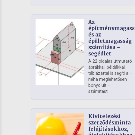
Az
építménymagass
és az
épületmagasság
számítása –
segédlet
A 22 oldalas útmutató
ábrákkal, példákkal,
táblázattal is segíti a –
néha meglehetősen
bonyolult –
számítást. ...
Kivitelezési
szerződésminta
felújításokhoz,