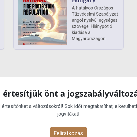
Hungary
A hatályos Országos
Tűzvédelmi Szabályzat
angol nyelvű, egységes
szövege. Hiánypótló
kiadása a
Magyarországon
 értesítjük önt a jogszabályváltoz
rtesítőnket a változásokról! Sok időt megtakaríthat, elkerülheti
jogvitákat!
Feliratkozás