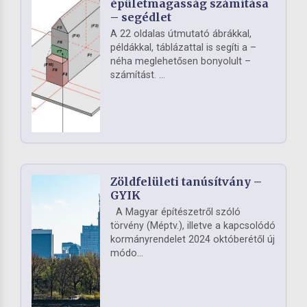
épületmagasság számítása
– segédlet
A 22 oldalas útmutató ábrákkal,
példákkal, táblázattal is segíti a –
néha meglehetősen bonyolult –
számítást. ...
Zöldfelületi tanúsítvány –
GYIK
A Magyar építészetről szóló
törvény (Méptv.), illetve a kapcsolódó
kormányrendelet 2024 októberétől új
módo...