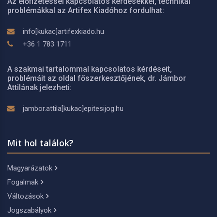
Az előfizetéssel kapcsolatos kérdésekkel, technikai
problémákkal az Artifex Kiadóhoz fordulhat:
info[kukac]artifexkiado.hu
+36 1 783 1711
A szakmai tartalommal kapcsolatos kérdéseit,
problémáit az oldal főszerkesztőjének, dr. Jámbor
Attilának jelezheti:
jambor.attila[kukac]epitesijog.hu
Mit hol találok?
Magyarázatok
Fogalmak
Változások
Jogszabályok