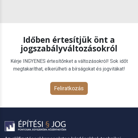
Időben értesítjük önt a
jogszabályváltozásokról
Kérje INGYENES értesítőnket a változásokról! Sok időt
megtakaríthat, elkerülheti a bírságokat és jogvitákat!
Feliratkozás