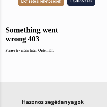
Előfizetési lehetőségek
Bejelentkezés
Hasznos segédanyagok