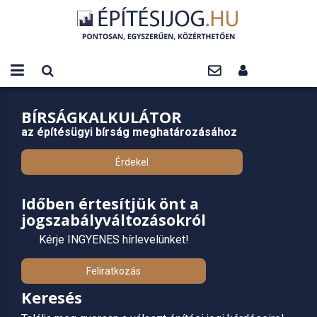
BÍRSÁGKALKULÁTOR
az építésügyi bírság meghatározásához
Érdekel
Időben értesítjük önt a
jogszabályváltozásokról
Kérje INGYENES hírlevelünket!
Feliratkozás
Keresés