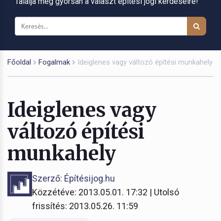
Találja meg gyorsan a választ építési jogi kérdéseire!
Főoldal
Fogalmak
Ideiglenes vagy változó építési munkahely
Ideiglenes vagy
változó építési
munkahely
Szerző: Építésijog.hu
Közzétéve: 2013.05.01. 17:32 | Utolsó
frissítés: 2013.05.26. 11:59