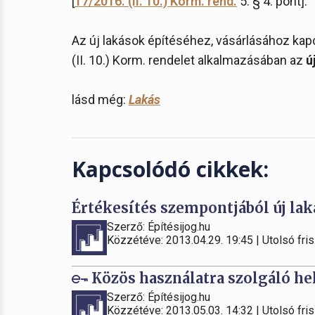
[
17/2016. (II. 10.) Korm. rend.
5. § 4. pont].
Az új lakások építéséhez, vásárlásához ka
(II. 10.) Korm. rendelet alkalmazásában az
ú
lásd még:
Lakás
Kapcsolódó cikkek:
Értékesítés szempontjából új lak
Szerző: Építésijog.hu
Közzétéve: 2013.04.29. 19:45 | Utolsó fris
Közös használatra szolgáló he
Szerző: Építésijog.hu
Közzétéve: 2013.05.03. 14:32 | Utolsó fris