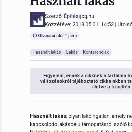
Használt lakás
Szerző: Építésijog.hu
Közzétéve: 2013.05.01. 14:53 | Utolsó
Olvasási idő:
1 perc
Használt lakás
Lakás
Konferenciák
Figyelem, ennek a cikknek a tartalma töb
változásokról tájékoztató cikkeinkben ta
illetve a frissíté
Használt lakás
: olyan lakóingatlan, amely 
kapcsolódó lakáscélú támogatásról szóló 