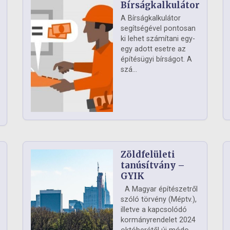
Bírságkalkulátor
A Bírságkalkulátor
segítségével pontosan
ki lehet számítani egy-
egy adott esetre az
építésügyi bírságot. A
szá...
Zöldfelületi
ág
tanúsítvány –
GYIK
A Magyar építészetről
szóló törvény (Méptv.),
illetve a kapcsolódó
kormányrendelet 2024