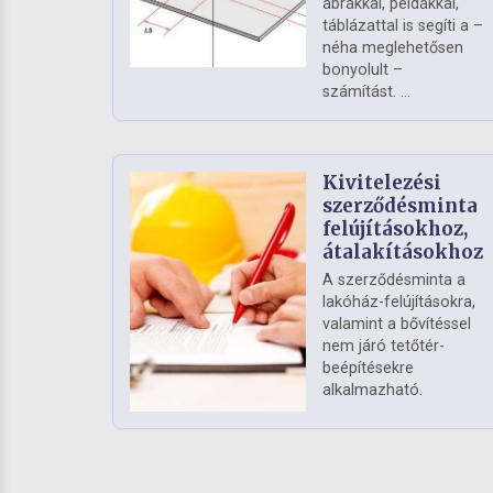
ábrákkal, példákkal,
táblázattal is segíti a –
néha meglehetősen
bonyolult –
számítást. ...
Kivitelezési
szerződésminta
felújításokhoz,
átalakításokhoz
A szerződésminta a
lakóház-felújításokra,
valamint a bővítéssel
nem járó tetőtér-
beépítésekre
alkalmazható.