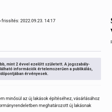
 frissítés: 2022.09.23. 14:17
b, mint 2 évvel ezelőtt született. A jogszabály-
lálható információk értelemszerűen a publikálás,
s időpontjában érvényesek.
nem minősül az új lakások építéséhez, vásárlásához
kormányrendeletben meghatározott új lakásnak