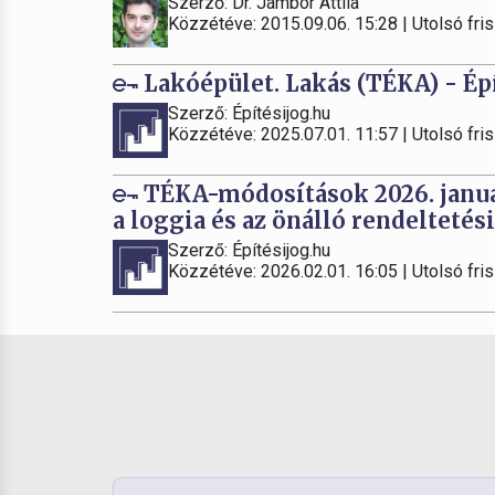
Szerző: Dr. Jámbor Attila
Közzétéve: 2015.09.06. 15:28 | Utolsó fris
Lakóépület. Lakás (TÉKA) - Épí
Szerző: Építésijog.hu
Közzétéve: 2025.07.01. 11:57 | Utolsó fris
TÉKA-módosítások 2026. január 1
a loggia és az önálló rendeltetés
Szerző: Építésijog.hu
Közzétéve: 2026.02.01. 16:05 | Utolsó fris