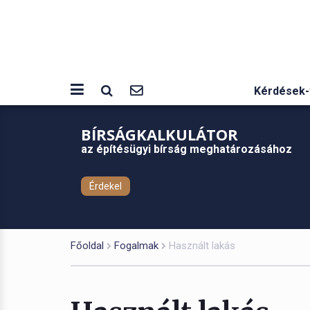
Kérdések-
BÍRSÁGKALKULÁTOR
az építésügyi bírság meghatározásához
Érdekel
Főoldal
Fogalmak
Használt lakás