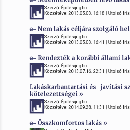
Szerző: Építésijog.hu
Közzétéve: 2013.05.03. 16:18 | Utolsó fris
Nem lakás céljára szolgáló he
Szerző: Építésijog.hu
Közzétéve: 2013.05.03. 16:41 | Utolsó fris
Rendezték a korábbi állami lak
Szerző: Építésijog.hu
Közzétéve: 2013.07.16. 22:31 | Utolsó fris
Lakáskarbantartási és -javítási s
kötelezettségei »
Szerző: Építésijog.hu
Közzétéve: 2014.09.28. 11:31 | Utolsó fris
Összkomfortos lakás »