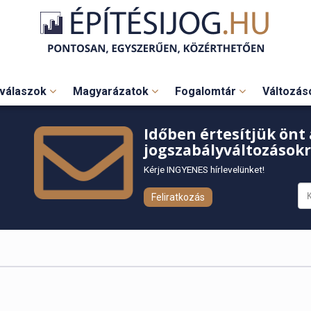
válaszok
Magyarázatok
Fogalomtár
Változá
Időben értesítjük önt 
jogszabályváltozásokr
Kérje INGYENES hírlevelünket!
Feliratkozás