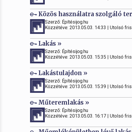
Közös használatra szolgáló te
Szerző: Építésijog.hu
Közzétéve: 2013.05.03. 14:33 | Utolsó fris
Lakás »
Szerző: Építésijog.hu
Közzétéve: 2013.05.03. 15:35 | Utolsó fris
Lakástulajdon »
Szerző: Építésijog.hu
Közzétéve: 2013.05.03. 15:39 | Utolsó fris
Műteremlakás »
Szerző: Építésijog.hu
Közzétéve: 2013.05.03. 16:17 | Utolsó fris
Műemléképületben lévő lakás