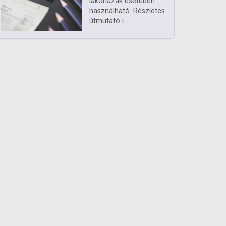
lakóházak esetében
használható. Részletes
útmutató i...