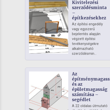
Kivitelezési
szerződésminta
–
építkezésekhez
Az építési engedély
vagy egyszerű
bejelentés alapján
végzett építési
tevékenységekre
alkalmazható
szerződésmin...
Az
építménymagass
és az
épületmagasság
számítása –
segédlet
A 22 oldalas útmutató