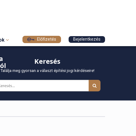
Előfizetés
Bejelentkezés
sok
a
Keresés
ól
Találja meg gyorsan a választ építési jogi kérdéseire!