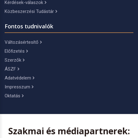
Kérdések-válaszok
Közbeszerzési Tudástár
Fontos tudnivalók
Változásértesítő
Előfizetés
Szerzők
ÁSZF
Adatvédelem
Impresszum
Oktatás
Szakmai és médiapartnerek: