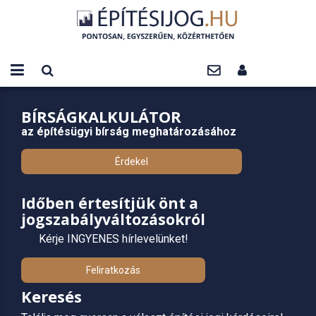
BÍRSÁGKALKULÁTOR
az építésügyi bírság meghatározásához
Érdekel
Időben értesítjük önt a
jogszabályváltozásokról
Kérje INGYENES hírlevelünket!
Feliratkozás
Keresés