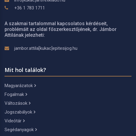
info[kukac]artifexkiado.hu
+36 1 783 1711
A szakmai tartalommal kapcsolatos kérdéseit,
problémáit az oldal főszerkesztőjének, dr. Jámbor
Attilának jelezheti:
jambor.attila[kukac]epitesijog.hu
Mit hol találok?
Magyarázatok
Fogalmak
Változások
Jogszabályok
Videótár
Segédanyagok