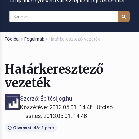
Találja meg gyorsan a választ építési jogi kérdéseire!
Főoldal
Fogalmak
Határkeresztező vezeték
Határkeresztező
vezeték
Szerző: Építésijog.hu
Közzétéve: 2013.05.01. 14:48 | Utolsó
frissítés: 2013.05.01. 14:48
Olvasási idő:
1 perc