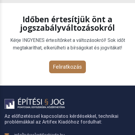
Időben értesítjük önt a
jogszabályváltozásokról
Kérje INGYENES értesítőnket a változásokról! Sok időt
megtakaríthat, elkerülheti a bírságokat és jogvitákat!
Feliratkozás
Az előfizetéssel kapcsolatos kérdésekkel, technikai
problémákkal az Artifex Kiadóhoz fordulhat: