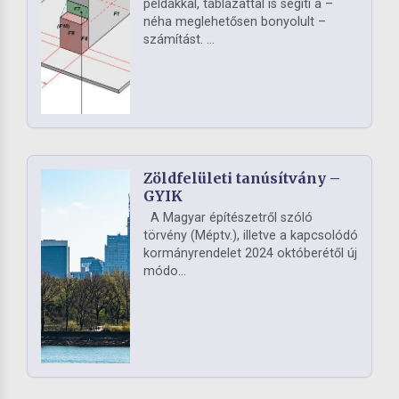
példákkal, táblázattal is segíti a –
néha meglehetősen bonyolult –
számítást. ...
Zöldfelületi tanúsítvány –
GYIK
A Magyar építészetről szóló
törvény (Méptv.), illetve a kapcsolódó
kormányrendelet 2024 októberétől új
módo...