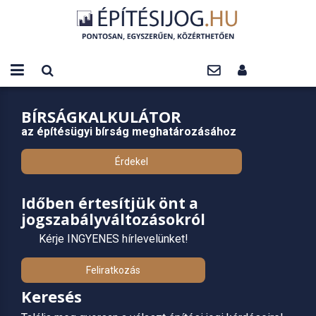
BÍRSÁGKALKULÁTOR
az építésügyi bírság meghatározásához
Érdekel
Időben értesítjük önt a
jogszabályváltozásokról
Kérje INGYENES hírlevelünket!
Feliratkozás
Keresés