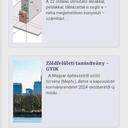
A 22 oldalas útmutató ábrákkal,
példákkal, táblázattal is segíti a –
néha meglehetősen bonyolult –
számítást. ...
Zöldfelületi tanúsítvány –
GYIK
A Magyar építészetről szóló
törvény (Méptv.), illetve a kapcsolódó
kormányrendelet 2024 októberétől új
módo...