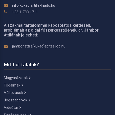
info[kukac]artifexkiado.hu
+36 1 783 1711
A szakmai tartalommal kapcsolatos kérdéseit,
problémáit az oldal főszerkesztőjének, dr. Jámbor
Attilának jelezheti:
jambor.attila[kukac]epitesijog.hu
Mit hol találok?
Magyarázatok
Fogalmak
Változások
Jogszabályok
Videótár