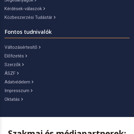
Segédanyagok
Kérdések-válaszok
Közbeszerzési Tudástár
Fontos tudnivalók
Változásértesítő
Előfizetés
Szerzők
ÁSZF
Adatvédelem
Impresszum
Oktatás
Szakmai és médiapartnerek: