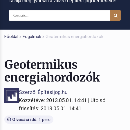
Találja meg gyorsan a választ építési jogi kérdéseire!
Főoldal
Fogalmak
Geotermikus energiahordozók
Geotermikus
energiahordozók
Szerző: Építésijog.hu
Közzétéve: 2013.05.01. 14:41 | Utolsó
frissítés: 2013.05.01. 14:41
Olvasási idő:
1 perc