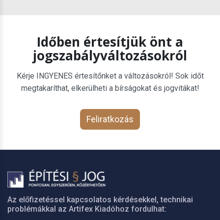
Időben értesítjük önt a
jogszabályváltozásokról
Kérje INGYENES értesítőnket a változásokról! Sok időt
megtakaríthat, elkerülheti a bírságokat és jogvitákat!
Feliratkozás
Az előfizetéssel kapcsolatos kérdésekkel, technikai
problémákkal az Artifex Kiadóhoz fordulhat: