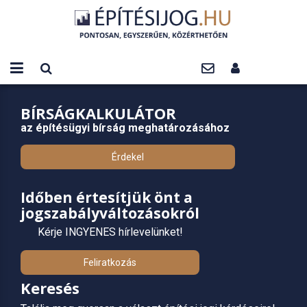
BÍRSÁGKALKULÁTOR
az építésügyi bírság meghatározásához
Érdekel
Időben értesítjük önt a
jogszabályváltozásokról
Kérje INGYENES hírlevelünket!
Feliratkozás
Keresés