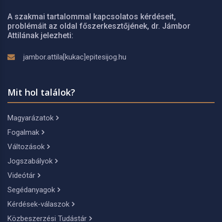
A szakmai tartalommal kapcsolatos kérdéseit,
problémáit az oldal főszerkesztőjének, dr. Jámbor
Attilának jelezheti:
jambor.attila[kukac]epitesijog.hu
Mit hol találok?
Magyarázatok
Fogalmak
Változások
Jogszabályok
Videótár
Segédanyagok
Kérdések-válaszok
Közbeszerzési Tudástár