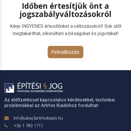
Időben értesítjük önt a
jogszabályváltozásokról
Kérje INGYENES értesítőnket a változásokról! Sok időt
megtakaríthat, elkerülheti a bírságokat és jogvitákat!
Feliratkozás
Az előfizetéssel kapcsolatos kérdésekkel, technikai
problémákkal az Artifex Kiadóhoz fordulhat:
info[kukac]artifexkiado.hu
+36 1 783 1711