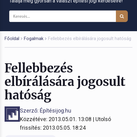
Találja meg gyorsan a választ építési jogi kérdéseire!
Főoldal
Fogalmak
Fellebbezés elbírálására jogosult hatóság
Fellebbezés
elbírálására jogosult
hatóság
Szerző: Építésijog.hu
Közzétéve: 2013.05.01. 13:08 | Utolsó
frissítés: 2013.05.05. 18:24