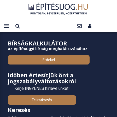
BÍRSÁGKALKULÁTOR
az építésügyi bírság meghatározásához
Érdekel
Időben értesítjük önt a
jogszabályváltozásokról
Kérje INGYENES hírlevelünket!
Feliratkozás
Keresés