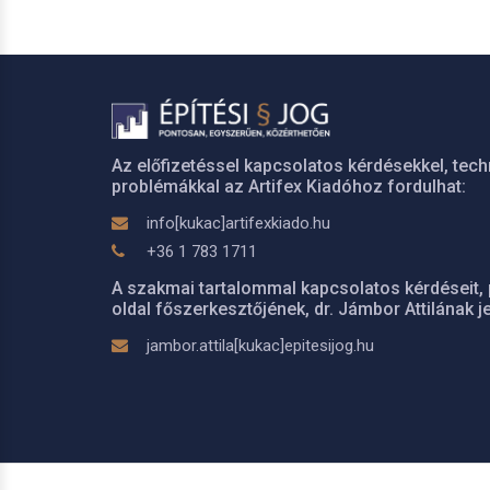
Az előfizetéssel kapcsolatos kérdésekkel, tech
problémákkal az Artifex Kiadóhoz fordulhat:
info[kukac]artifexkiado.hu
+36 1 783 1711
A szakmai tartalommal kapcsolatos kérdéseit, 
oldal főszerkesztőjének, dr. Jámbor Attilának je
jambor.attila[kukac]epitesijog.hu