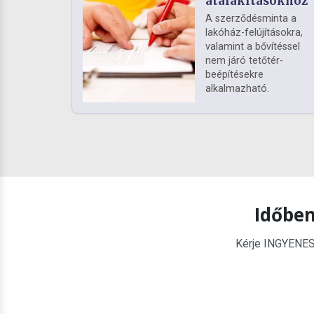
átalakításokhoz
A szerződésminta a
lakóház-felújításokra,
valamint a bővítéssel
nem járó tetőtér-
beépítésekre
alkalmazható.
Időben
Kérje INGYENES é