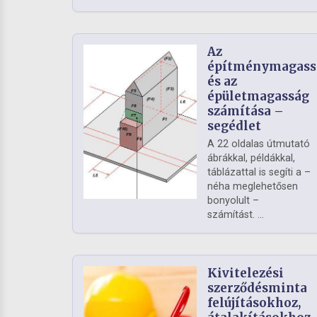
Az
építménymagass
és az
épületmagasság
számítása –
segédlet
A 22 oldalas útmutató
ábrákkal, példákkal,
táblázattal is segíti a –
néha meglehetősen
bonyolult –
számítást. ...
Kivitelezési
szerződésminta
felújításokhoz,