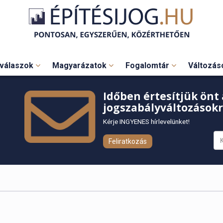
válaszok
Magyarázatok
Fogalomtár
Változá
Időben értesítjük önt 
jogszabályváltozásokr
Kérje INGYENES hírlevelünket!
Feliratkozás