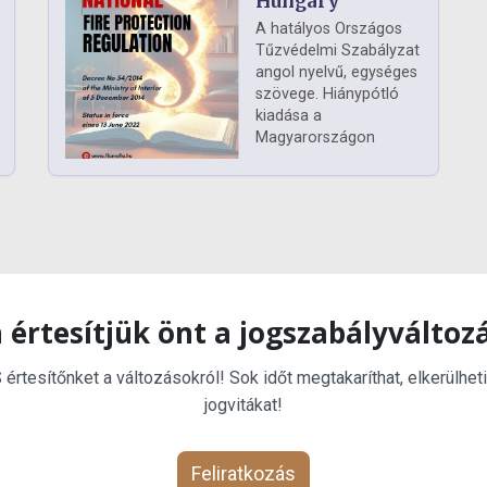
Hungary
A hatályos Országos
Tűzvédelmi Szabályzat
angol nyelvű, egységes
szövege. Hiánypótló
kiadása a
Magyarországon
 értesítjük önt a jogszabályváltoz
rtesítőnket a változásokról! Sok időt megtakaríthat, elkerülheti
jogvitákat!
Feliratkozás