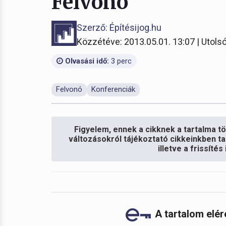
Felvonó
Szerző: Építésijog.hu
Közzétéve: 2013.05.01. 13:07 | Utolsó
Olvasási idő:
3 perc
Felvonó
Konferenciák
Figyelem, ennek a cikknek a tartalma töb
változásokról tájékoztató cikkeinkben ta
illetve a frissíté
A tartalom elé