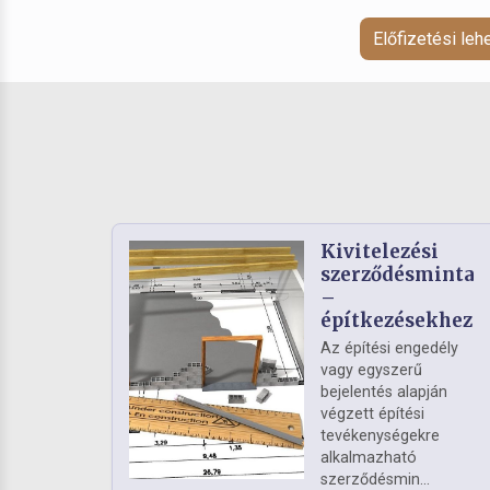
Előfizetési le
Kivitelezési
szerződésminta
–
építkezésekhez
Az építési engedély
vagy egyszerű
bejelentés alapján
végzett építési
tevékenységekre
alkalmazható
szerződésmin...