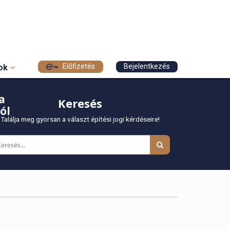
Előfizetés
Bejelentkezés
sok
a
Keresés
ól
Találja meg gyorsan a választ építési jogi kérdéseire!