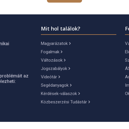
Mit hol találok?
F
Magyarázatok
Vá
nikai
Fogalmak
El
Változások
S
Jogszabályok
Á
problémáit az
Videótár
A
lezheti:
Segédanyagok
I
Kérdések-válaszok
O
Közbeszerzési Tudástár