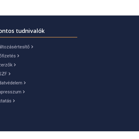
ontos tudnivalók
ltozásértesítő
őfizetés
zerzők
SZF
datvédelem
mpresszum
ktatás