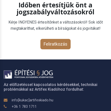
Időben értesítjük önt a
jogszabályváltozásokról
Kérje INGYENES értesítőnket a változásokról! Sok időt
megtakaríthat, elkerülheti a bírságokat és jogvitákat!
Feliratkozás
Az előfizetéssel kapcsolatos kérdésekkel, technikai
problémákkal az Artifex Kiadóhoz fordulhat:
info[kukac]artifexkiado.hu
+36 1 783 1711