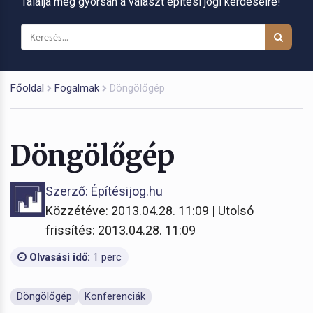
Találja meg gyorsan a választ építési jogi kérdéseire!
Főoldal
Fogalmak
Döngölőgép
Döngölőgép
Szerző: Építésijog.hu
Közzétéve: 2013.04.28. 11:09 | Utolsó
frissítés: 2013.04.28. 11:09
Olvasási idő:
1 perc
Döngölőgép
Konferenciák