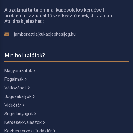
A szakmai tartalommal kapcsolatos kérdéseit,
problémáit az oldal főszerkesztőjének, dr. Jámbor
Attilának jelezheti:
jambor.attila[kukac]epitesijog.hu
Mit hol találok?
Magyarázatok
Fogalmak
Változások
Jogszabályok
Videótár
Segédanyagok
Kérdések-válaszok
Közbeszerzési Tudástár