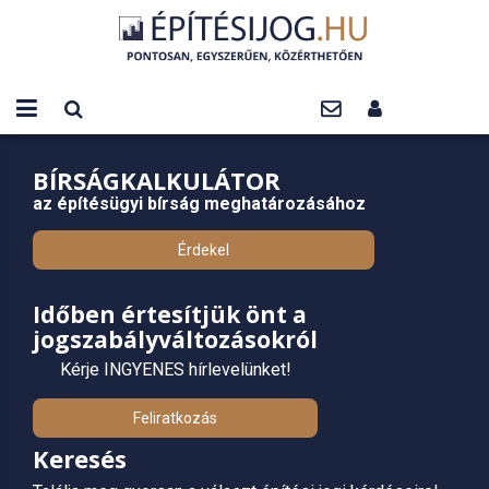
BÍRSÁGKALKULÁTOR
az építésügyi bírság meghatározásához
Érdekel
Időben értesítjük önt a
jogszabályváltozásokról
Kérje INGYENES hírlevelünket!
Feliratkozás
Keresés