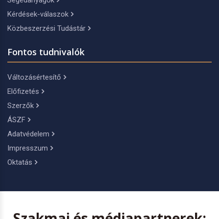
Segédanyagok
Kérdések-válaszok
Közbeszerzési Tudástár
Fontos tudnivalók
Változásértesítő
Előfizetés
Szerzők
ÁSZF
Adatvédelem
Impresszum
Oktatás
Szakmai és médiapartnerek: