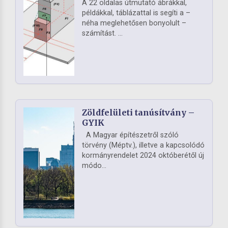
A 22 oldalas útmutató ábrákkal,
példákkal, táblázattal is segíti a –
néha meglehetősen bonyolult –
számítást. ...
Zöldfelületi tanúsítvány –
GYIK
A Magyar építészetről szóló
törvény (Méptv.), illetve a kapcsolódó
kormányrendelet 2024 októberétől új
módo...