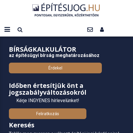
BÍRSÁGKALKULÁTOR
az építésügyi bírság meghatározásához
Érdekel
Időben értesítjük önt a
jogszabályváltozásokról
Kérje INGYENES hírlevelünket!
Feliratkozás
Keresés