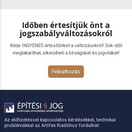
Időben értesítjük önt a
jogszabályváltozásokról
Kérje INGYENES értesítőnket a változásokról! Sok időt
megtakaríthat, elkerülheti a bírságokat és jogvitákat!
Feliratkozás
Az előfizetéssel kapcsolatos kérdésekkel, technikai
problémákkal az Artifex Kiadóhoz fordulhat: