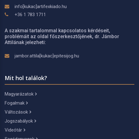
info[kukac]artifexkiado.hu
+36 1 783 1711
A szakmai tartalommal kapcsolatos kérdéseit,
problémáit az oldal főszerkesztőjének, dr. Jámbor
Attilának jelezheti:
jambor.attila[kukac]epitesijog.hu
Mit hol találok?
Magyarázatok
Fogalmak
Változások
Jogszabályok
Videótár