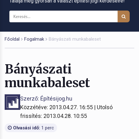
Találja meg gyorsan a választ építési jogi kérdéseire!
Főoldal
Fogalmak
Bányászati munkabaleset
Bányászati
munkabaleset
Szerző: Építésijog.hu
Közzétéve: 2013.04.27. 16:55 | Utolsó
frissítés: 2013.04.28. 10:55
Olvasási idő:
1 perc