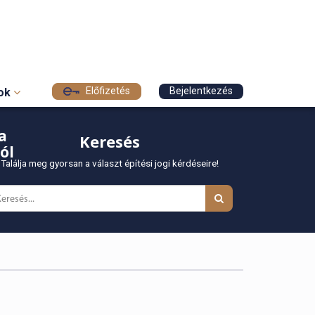
Előfizetés
Bejelentkezés
sok
a
Keresés
ól
Találja meg gyorsan a választ építési jogi kérdéseire!