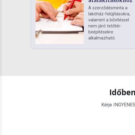
átalakításokhoz
A szerződésminta a
lakóház-felújításokra,
valamint a bővítéssel
nem járó tetőtér-
beépítésekre
alkalmazható.
Időben
Kérje INGYENES é