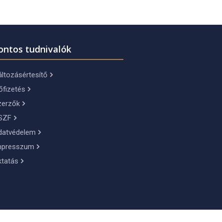
ontos tudnivalók
ltozásértesítő
őfizetés
zerzők
SZF
datvédelem
mpresszum
ktatás