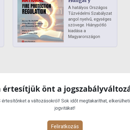
Hungary
A hatályos Országos
Tűzvédelmi Szabályzat
angol nyelvű, egységes
szövege. Hiánypótló
kiadása a
Magyarországon
 értesítjük önt a jogszabályváltoz
rtesítőnket a változásokról! Sok időt megtakaríthat, elkerülheti
jogvitákat!
Feliratkozás