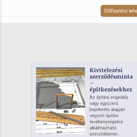
Előfizetési le
Kivitelezési
szerződésminta
–
építkezésekhez
Az építési engedély
vagy egyszerű
bejelentés alapján
végzett építési
tevékenységekre
alkalmazható
szerződésmin...