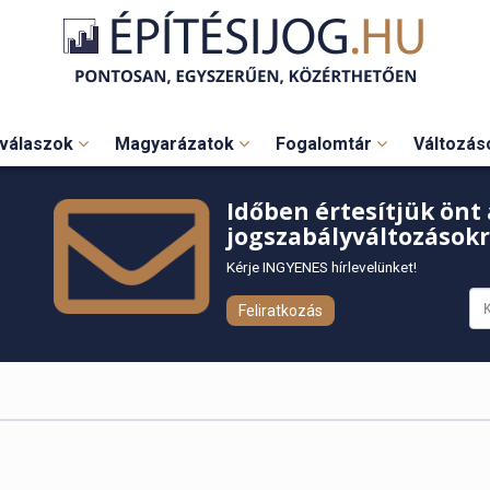
válaszok
Magyarázatok
Fogalomtár
Változá
Időben értesítjük önt 
jogszabályváltozásokr
Kérje INGYENES hírlevelünket!
Feliratkozás