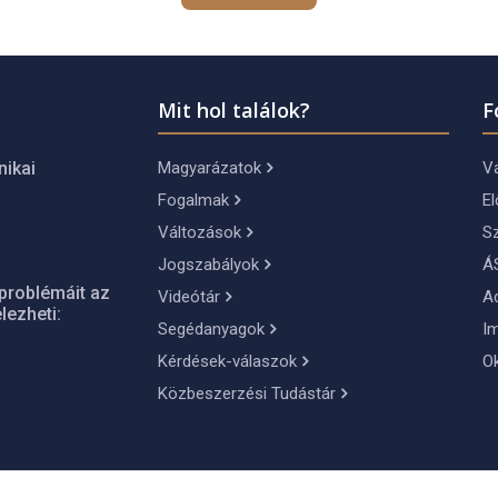
Mit hol találok?
F
Magyarázatok
Vá
nikai
Fogalmak
El
Változások
S
Jogszabályok
Á
problémáit az
Videótár
A
lezheti:
Segédanyagok
I
Kérdések-válaszok
O
Közbeszerzési Tudástár