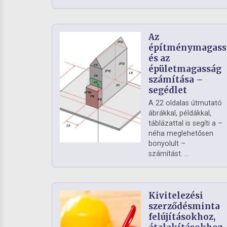
Az
építménymagass
és az
épületmagasság
számítása –
segédlet
A 22 oldalas útmutató
ábrákkal, példákkal,
táblázattal is segíti a –
néha meglehetősen
bonyolult –
számítást. ...
Kivitelezési
szerződésminta
felújításokhoz,