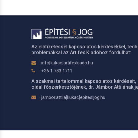
Az előfizetéssel kapcsolatos kérdésekkel, tech
problémákkal az Artifex Kiadóhoz fordulhat:
info[kukac]artifexkiado.hu
+36 1 783 1711
A szakmai tartalommal kapcsolatos kérdéseit, 
oldal főszerkesztőjének, dr. Jámbor Attilának je
jambor.attila[kukac]epitesijog.hu