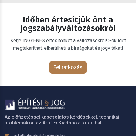
Időben értesítjük önt a
jogszabályváltozásokról
Kérje INGYENES értesítőnket a változásokról! Sok időt
megtakaríthat, elkerülheti a bírságokat és jogvitákat!
Feliratkozás
Az előfizetéssel kapcsolatos kérdésekkel, technikai
problémákkal az Artifex Kiadóhoz fordulhat: