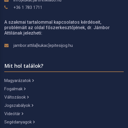
info[kukac]artifexkiado.hu
+36 1 783 1711
A szakmai tartalommal kapcsolatos kérdéseit,
problémáit az oldal főszerkesztőjének, dr. Jámbor
Attilának jelezheti:
jambor.attila[kukac]epitesijog.hu
Mit hol találok?
Magyarázatok
Fogalmak
Változások
Jogszabályok
Videótár
Segédanyagok