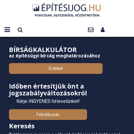
BÍRSÁGKALKULÁTOR
az építésügyi bírság meghatározásához
Érdekel
Időben értesítjük önt a
jogszabályváltozásokról
Kérje INGYENES hírlevelünket!
Feliratkozás
Keresés