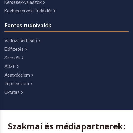
Kérdések-válaszok
Közbeszerzési Tudástár
Fontos tudnivalók
Változásértesítő
Előfizetés
Szerzők
ÁSZF
Adatvédelem
Impresszum
Oktatás
Szakmai és médiapartnerek: