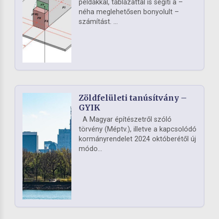
példákkal, táblázattal is segíti a –
néha meglehetősen bonyolult –
számítást. ...
Zöldfelületi tanúsítvány –
GYIK
A Magyar építészetről szóló
törvény (Méptv.), illetve a kapcsolódó
kormányrendelet 2024 októberétől új
módo...