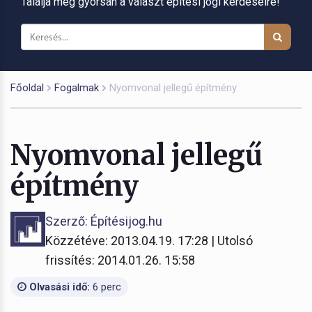
Találja meg gyorsan a választ építési jogi kérdéseire!
Főoldal
Fogalmak
Nyomvonal jellegű építmény
Nyomvonal jellegű
építmény
Szerző: Építésijog.hu
Közzétéve: 2013.04.19. 17:28 | Utolsó
frissítés: 2014.01.26. 15:58
Olvasási idő:
6 perc