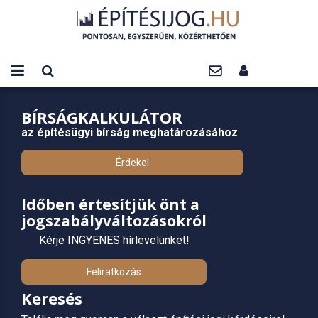
BÍRSÁGKALKULÁTOR
az építésügyi bírság meghatározásához
Érdekel
Időben értesítjük önt a
jogszabályváltozásokról
Kérje INGYENES hírlevelünket!
Feliratkozás
Keresés