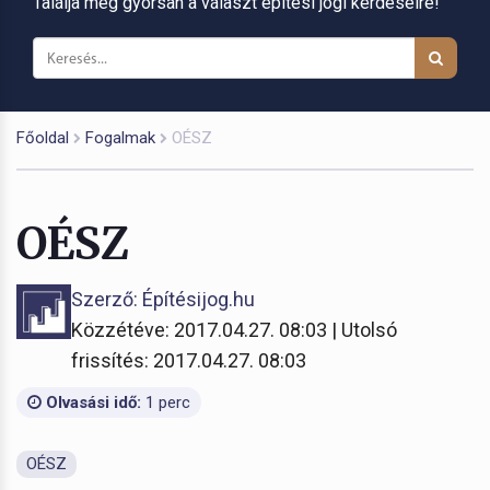
Találja meg gyorsan a választ építési jogi kérdéseire!
Főoldal
Fogalmak
OÉSZ
OÉSZ
Szerző: Építésijog.hu
Közzétéve: 2017.04.27. 08:03 | Utolsó
frissítés: 2017.04.27. 08:03
Olvasási idő:
1 perc
OÉSZ