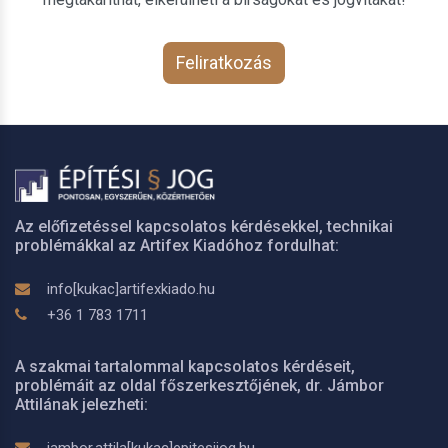
Feliratkozás
Az előfizetéssel kapcsolatos kérdésekkel, technikai
problémákkal az Artifex Kiadóhoz fordulhat:
info[kukac]artifexkiado.hu
+36 1 783 1711
A szakmai tartalommal kapcsolatos kérdéseit,
problémáit az oldal főszerkesztőjének, dr. Jámbor
Attilának jelezheti:
jambor.attila[kukac]epitesijog.hu