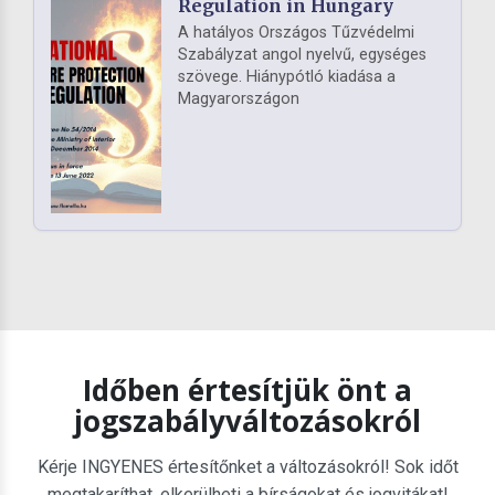
Regulation in Hungary
A hatályos Országos Tűzvédelmi
Szabályzat angol nyelvű, egységes
szövege. Hiánypótló kiadása a
Magyarországon
Időben értesítjük önt a
jogszabályváltozásokról
Kérje INGYENES értesítőnket a változásokról! Sok időt
megtakaríthat, elkerülheti a bírságokat és jogvitákat!