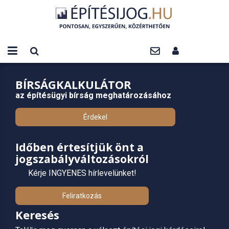
BÍRSÁGKALKULÁTOR
az építésügyi bírság meghatározásához
Érdekel
Időben értesítjük önt a
jogszabályváltozásokról
Kérje INGYENES hírlevelünket!
Feliratkozás
Keresés