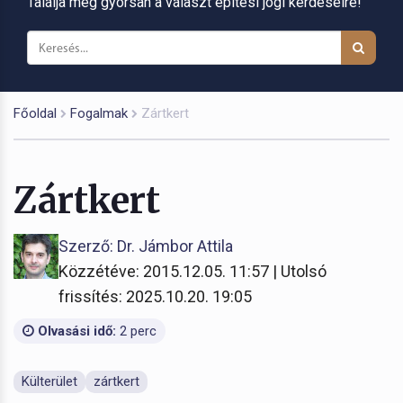
Találja meg gyorsan a választ építési jogi kérdéseire!
Főoldal
Fogalmak
Zártkert
Zártkert
Szerző: Dr. Jámbor Attila
Közzétéve: 2015.12.05. 11:57 | Utolsó
frissítés: 2025.10.20. 19:05
Olvasási idő:
2 perc
Külterület
zártkert