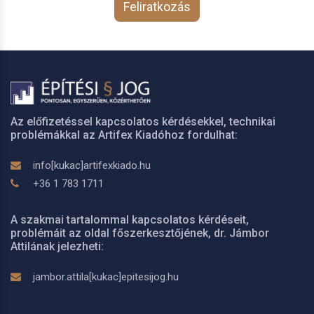
Feliratkozás
Az előfizetéssel kapcsolatos kérdésekkel, technikai
problémákkal az Artifex Kiadóhoz fordulhat:
info[kukac]artifexkiado.hu
+36 1 783 1711
A szakmai tartalommal kapcsolatos kérdéseit,
problémáit az oldal főszerkesztőjének, dr. Jámbor
Attilának jelezheti:
jambor.attila[kukac]epitesijog.hu