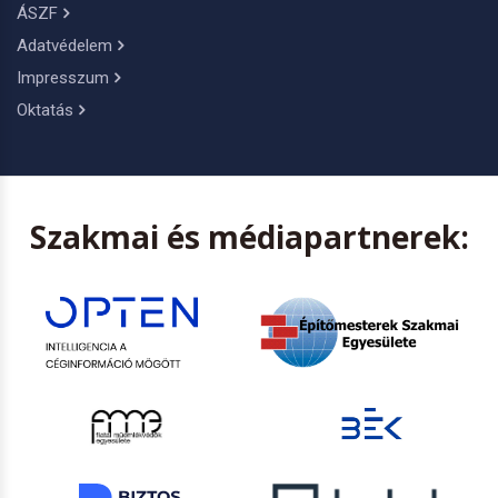
ÁSZF
Adatvédelem
Impresszum
Oktatás
Szakmai és médiapartnerek: