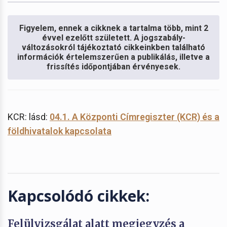
Figyelem, ennek a cikknek a tartalma több, mint 2
évvel ezelőtt született. A jogszabály-
változásokról tájékoztató cikkeinkben található
információk értelemszerűen a publikálás, illetve a
frissítés időpontjában érvényesek.
KCR: lásd:
04.1. A Központi Címregiszter (KCR) és a
földhivatalok kapcsolata
Kapcsolódó cikkek:
Felülvizsgálat alatt megjegyzés a