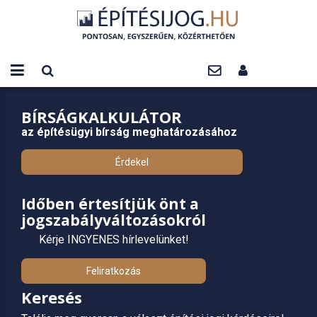
BÍRSÁGKALKULÁTOR
az építésügyi bírság meghatározásához
Érdekel
Időben értesítjük önt a
jogszabályváltozásokról
Kérje INGYENES hírlevelünket!
Feliratkozás
Keresés