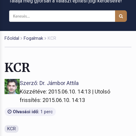
Találja meg gyorsan a választ építési jogi kérdéseire!
Főoldal
Fogalmak
KCR
KCR
Szerző: Dr. Jámbor Attila
Közzétéve: 2015.06.10. 14:13 | Utolsó
frissítés: 2015.06.10. 14:13
Olvasási idő:
1 perc
KCR