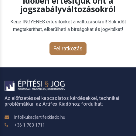
Időben értesítjük önt a
jogszabályváltozásokról
Kérje INGYENES értesítőnket a változásokról! Sok időt
megtakaríthat, elkerülheti a bírságokat és jogvitákat!
Feliratkozás
Az előfizetéssel kapcsolatos kérdésekkel, technikai
problémákkal az Artifex Kiadóhoz fordulhat:
info[kukac]artifexkiado.hu
+36 1 783 1711