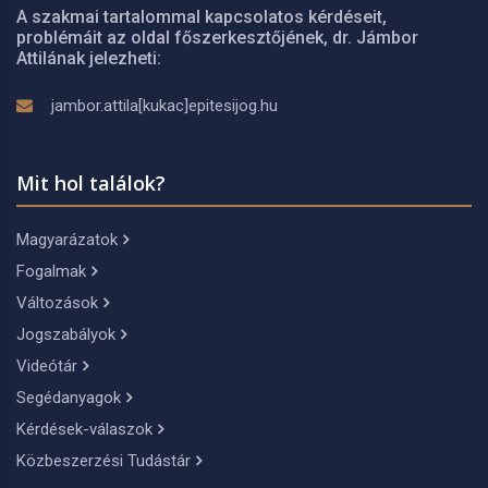
A szakmai tartalommal kapcsolatos kérdéseit,
problémáit az oldal főszerkesztőjének, dr. Jámbor
Attilának jelezheti:
jambor.attila[kukac]epitesijog.hu
Mit hol találok?
Magyarázatok
Fogalmak
Változások
Jogszabályok
Videótár
Segédanyagok
Kérdések-válaszok
Közbeszerzési Tudástár