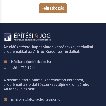
Feliratkozás
Az előfizetéssel kapcsolatos kérdésekkel, technikai
problémákkal az Artifex Kiadóhoz fordulhat:
info[kukac]artifexkiado.hu
+36 1 783 1711
A szakmai tartalommal kapcsolatos kérdéseit,
problémáit az oldal főszerkesztőjének, dr. Jámbor
Attilának jelezheti:
jambor.attila[kukac]epitesijog.hu