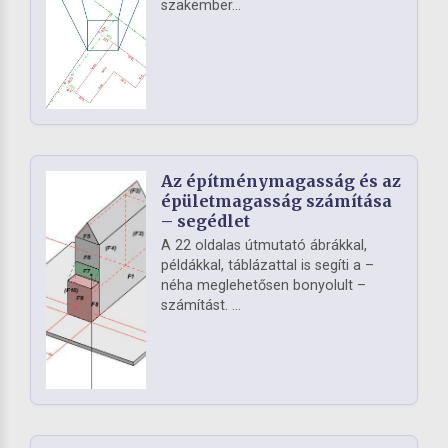
szakember...
Az építménymagasság és az
épületmagasság számítása
– segédlet
A 22 oldalas útmutató ábrákkal,
példákkal, táblázattal is segíti a –
néha meglehetősen bonyolult –
számítást. ...