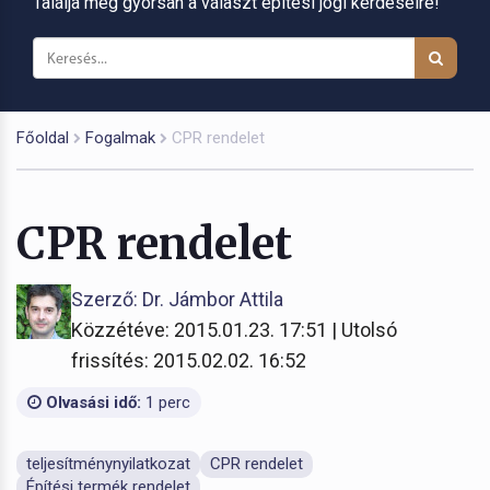
Találja meg gyorsan a választ építési jogi kérdéseire!
Főoldal
Fogalmak
CPR rendelet
CPR rendelet
Szerző: Dr. Jámbor Attila
Közzétéve: 2015.01.23. 17:51 | Utolsó
frissítés: 2015.02.02. 16:52
Olvasási idő:
1 perc
teljesítménynyilatkozat
CPR rendelet
Építési termék rendelet