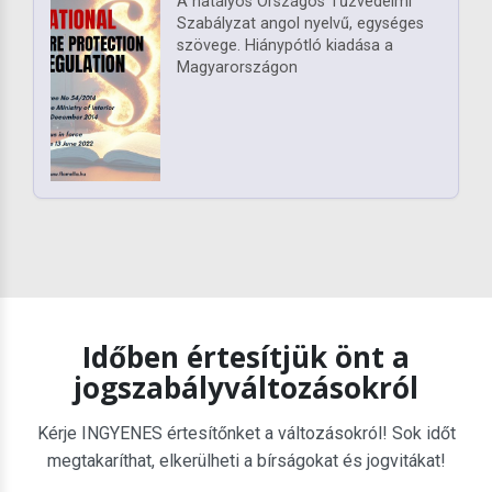
A hatályos Országos Tűzvédelmi
Szabályzat angol nyelvű, egységes
szövege. Hiánypótló kiadása a
Magyarországon
Időben értesítjük önt a
jogszabályváltozásokról
Kérje INGYENES értesítőnket a változásokról! Sok időt
megtakaríthat, elkerülheti a bírságokat és jogvitákat!