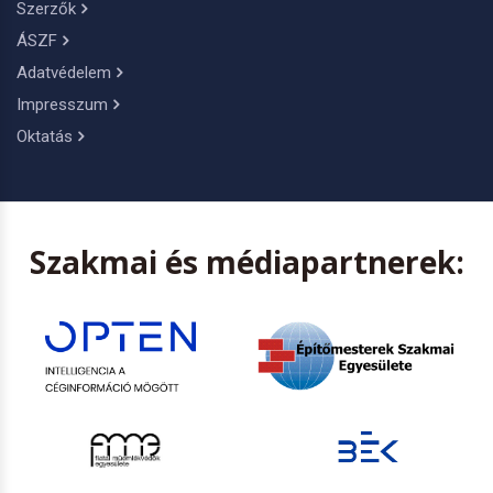
Szerzők
ÁSZF
Adatvédelem
Impresszum
Oktatás
Szakmai és médiapartnerek: