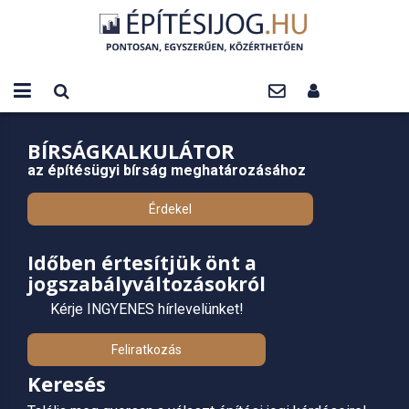
BÍRSÁGKALKULÁTOR
az építésügyi bírság meghatározásához
Érdekel
Időben értesítjük önt a
jogszabályváltozásokról
Kérje INGYENES hírlevelünket!
Feliratkozás
Keresés