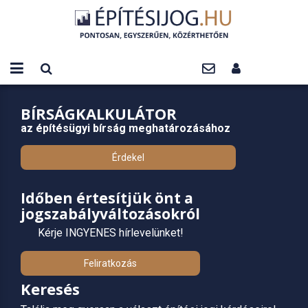
BÍRSÁGKALKULÁTOR
az építésügyi bírság meghatározásához
Érdekel
Időben értesítjük önt a
jogszabályváltozásokról
Kérje INGYENES hírlevelünket!
Feliratkozás
Keresés