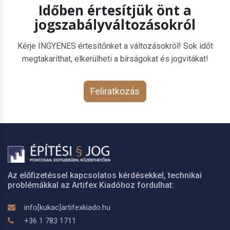
Időben értesítjük önt a
jogszabályváltozásokról
Kérje INGYENES értesítőnket a változásokról! Sok időt
megtakaríthat, elkerülheti a bírságokat és jogvitákat!
Feliratkozás
Az előfizetéssel kapcsolatos kérdésekkel, technikai
problémákkal az Artifex Kiadóhoz fordulhat:
info[kukac]artifexkiado.hu
+36 1 783 1711