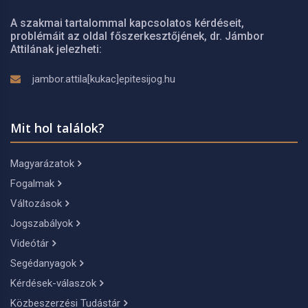
A szakmai tartalommal kapcsolatos kérdéseit,
problémáit az oldal főszerkesztőjének, dr. Jámbor
Attilának jelezheti:
jambor.attila[kukac]epitesijog.hu
Mit hol találok?
Magyarázatok
Fogalmak
Változások
Jogszabályok
Videótár
Segédanyagok
Kérdések-válaszok
Közbeszerzési Tudástár