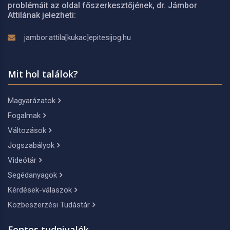
problémáit az oldal főszerkesztőjének, dr. Jámbor
Attilának jelezheti:
jambor.attila[kukac]epitesijog.hu
Mit hol találok?
Magyarázatok
Fogalmak
Változások
Jogszabályok
Videótár
Segédanyagok
Kérdések-válaszok
Közbeszerzési Tudástár
Fontos tudnivalók