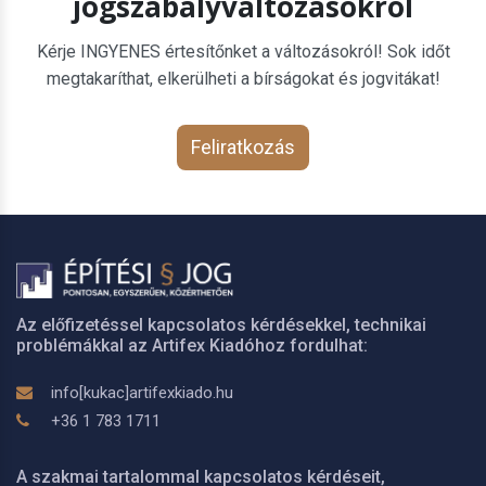
jogszabályváltozásokról
Kérje INGYENES értesítőnket a változásokról! Sok időt
megtakaríthat, elkerülheti a bírságokat és jogvitákat!
Feliratkozás
Az előfizetéssel kapcsolatos kérdésekkel, technikai
problémákkal az Artifex Kiadóhoz fordulhat:
info[kukac]artifexkiado.hu
+36 1 783 1711
A szakmai tartalommal kapcsolatos kérdéseit,