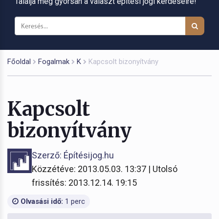
Találja meg gyorsan a választ építési jogi kérdéseire!
Főoldal
Fogalmak
K
Kapcsolt bizonyítvány
Kapcsolt
bizonyítvány
Szerző: Építésijog.hu
Közzétéve: 2013.05.03. 13:37 | Utolsó
frissítés: 2013.12.14. 19:15
Olvasási idő:
1 perc