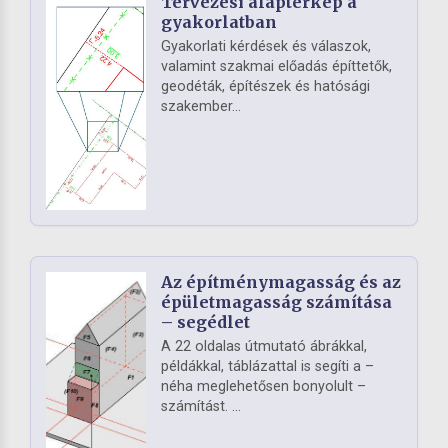
Tervezési alaptérkép a
gyakorlatban
Gyakorlati kérdések és válaszok,
valamint szakmai előadás építtetők,
geodéták, építészek és hatósági
szakember...
Az építménymagasság és az
épületmagasság számítása
– segédlet
A 22 oldalas útmutató ábrákkal,
példákkal, táblázattal is segíti a –
néha meglehetősen bonyolult –
számítást. ...