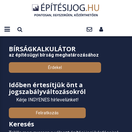
BÍRSÁGKALKULÁTOR
az építésügyi bírság meghatározásához
Érdekel
Időben értesítjük önt a
jogszabályváltozásokról
Kérje INGYENES hírlevelünket!
Feliratkozás
Keresés