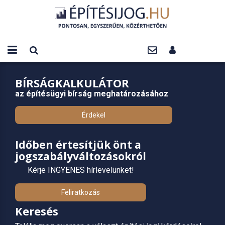
BÍRSÁGKALKULÁTOR
az építésügyi bírság meghatározásához
Érdekel
Időben értesítjük önt a
jogszabályváltozásokról
Kérje INGYENES hírlevelünket!
Feliratkozás
Keresés