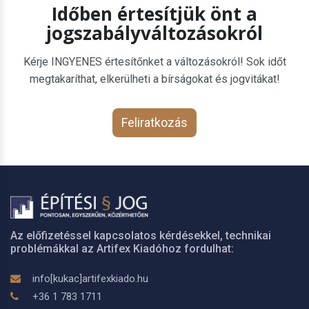
Időben értesítjük önt a
jogszabályváltozásokról
Kérje INGYENES értesítőnket a változásokról! Sok időt
megtakaríthat, elkerülheti a bírságokat és jogvitákat!
Feliratkozás
Az előfizetéssel kapcsolatos kérdésekkel, technikai
problémákkal az Artifex Kiadóhoz fordulhat:
info[kukac]artifexkiado.hu
+36 1 783 1711