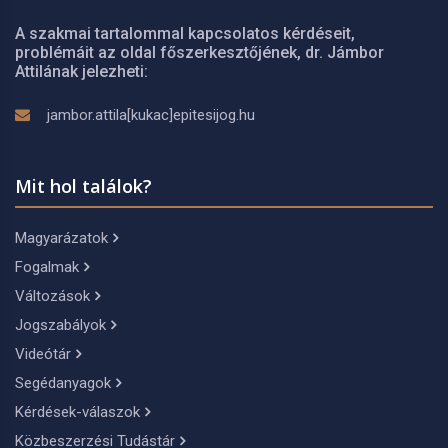
A szakmai tartalommal kapcsolatos kérdéseit,
problémáit az oldal főszerkesztőjének, dr. Jámbor
Attilának jelezheti:
jambor.attila[kukac]epitesijog.hu
Mit hol találok?
Magyarázatok
Fogalmak
Változások
Jogszabályok
Videótár
Segédanyagok
Kérdések-válaszok
Közbeszerzési Tudástár