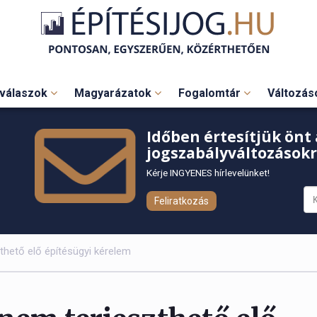
válaszok
Magyarázatok
Fogalomtár
Változá
Időben értesítjük önt 
jogszabályváltozásokr
Kérje INGYENES hírlevelünket!
Feliratkozás
thető elő építésügyi kérelem