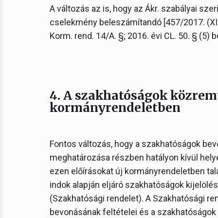
A változás az is, hogy az Ákr. szabályai sze
cselekmény beleszámítandó [457/2017. (XII
Korm. rend. 14/A. §; 2016. évi CL. 50. § (5) be
4. A szakhatóságok közrem
kormányrendeletben
Fontos változás, hogy a szakhatóságok bevo
meghatározása részben hatályon kívül helye
ezen előírásokat új kormányrendeletben tal
indok alapján eljáró szakhatóságok kijelölés
(Szakhatósági rendelet). A Szakhatósági r
bevonásának feltételei és a szakhatóságok k