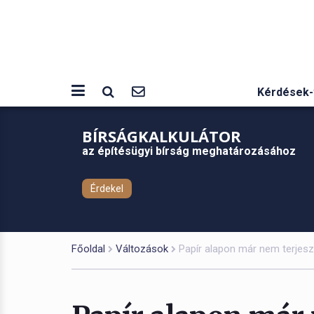
Kérdések-
BÍRSÁGKALKULÁTOR
az építésügyi bírság meghatározásához
Érdekel
Főoldal
Változások
Papír alapon már nem terjesz