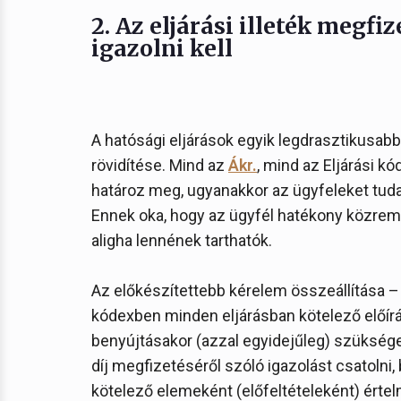
2. Az eljárási illeték megf
igazolni kell
A hatósági eljárások egyik legdrasztikusabb
rövidítése. Mind az
Ákr.
, mind az Eljárási k
határoz meg, ugyanakkor az ügyfeleket tuda
Ennek oka, hogy az ügyfél hatékony közrem
aligha lennének tarthatók.
Az előkészítettebb kérelem összeállítása –
kódexben minden eljárásban kötelező előír
benyújtásakor (azzal egyidejűleg) szükséges 
díj megfizetéséről szóló igazolást csatolni,
kötelező elemeként (előfeltételeként) érte