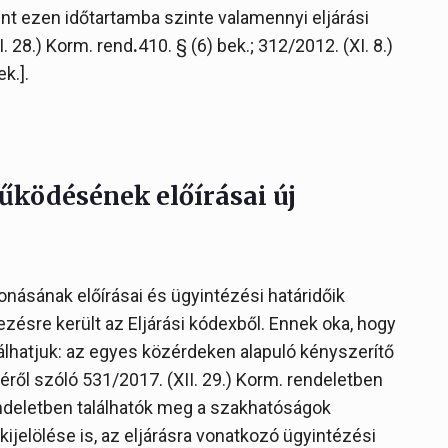
rint ezen időtartamba szinte valamennyi eljárási
. 28.) Korm. rend
.
410. § (6) bek.; 312/2012. (XI. 8.)
k.].
űködésének előírásai új
násának előírásai és ügyintézési határidőik
zésre került az Eljárási kódexből. Ennek oka, hogy
álhatjuk: az egyes közérdeken alapuló kényszerítő
éről szóló 531/2017. (XII. 29.) Korm. rendeletben
endeletben találhatók meg a szakhatóságok
ijelölése is, az eljárásra vonatkozó ügyintézési