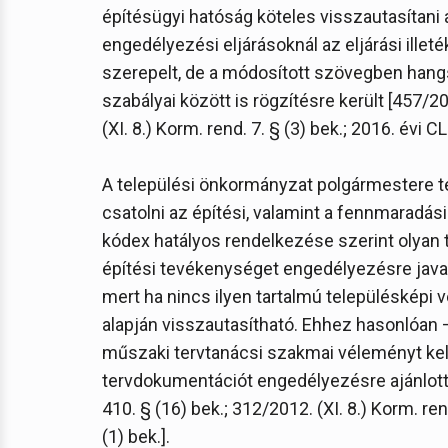
építésügyi hatóság köteles visszautasítani
engedélyezési eljárásoknál az eljárási ille
szerepelt, de a módosított szövegben hangs
szabályai között is rögzítésre került [457/20
(XI. 8.) Korm. rend. 7. § (3) bek.; 2016. évi CL.
A települési önkormányzat polgármestere te
csatolni az építési, valamint a fennmaradási
kódex hatályos rendelkezése szerint olyan 
építési tevékenységet engedélyezésre javas
mert ha nincs ilyen tartalmú településképi v
alapján visszautasítható. Ehhez hasonlóan
műszaki tervtanácsi szakmai véleményt kell
tervdokumentációt engedélyezésre ajánlotta
410. § (16) bek.; 312/2012. (XI. 8.) Korm. rend.
(1) bek.].