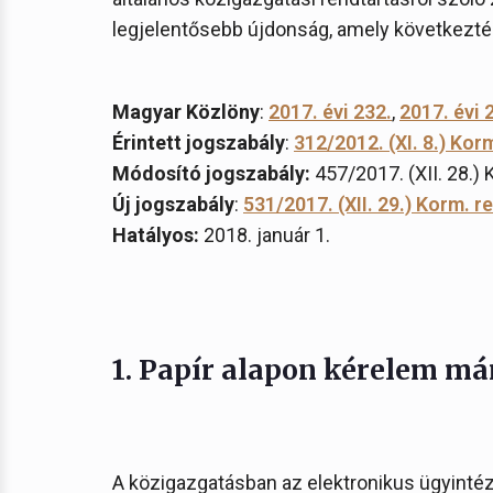
legjelentősebb újdonság, amely következtéb
Magyar Közlöny
:
2017. évi 232.
,
2017. évi 
Érintett jogszabály
:
312/2012. (XI. 8.) Kor
Módosító jogszabály:
457/2017. (XII. 28.) 
Új jogszabály
:
531/2017. (XII. 29.) Korm. r
Hatályos:
2018. január 1.
1. Papír alapon kérelem má
A közigazgatásban az elektronikus ügyintézé