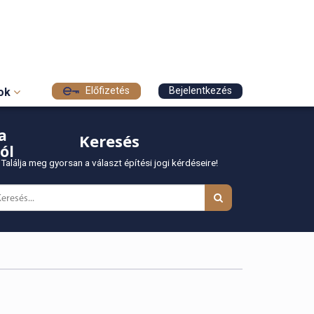
Előfizetés
Bejelentkezés
sok
a
Keresés
ól
Találja meg gyorsan a választ építési jogi kérdéseire!