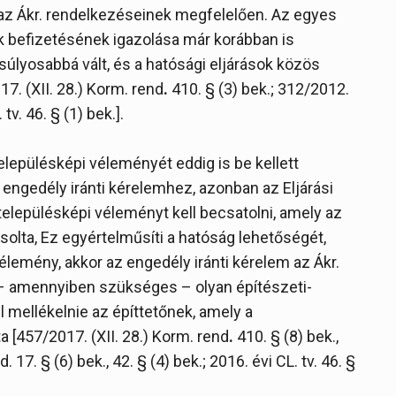
 az Ákr. rendelkezéseinek megfelelően. Az egyes
ték befizetésének igazolása már korábban is
úlyosabbá vált, és a hatósági eljárások közös
17. (XII. 28.) Korm. rend
.
410. § (3) bek.; 312/2012.
 tv. 46. § (1) bek.].
lepülésképi véleményét eddig is be kellett
 engedély iránti kérelemhez, azonban az Eljárási
településképi véleményt kell becsatolni, amely az
olta, Ez egyértelműsíti a hatóság lehetőségét,
élemény, akkor az engedély iránti kérelem az Ákr.
 – amennyiben szükséges – olyan építészeti-
 mellékelnie az építtetőnek, amely a
 [457/2017. (XII. 28.) Korm. rend
.
410. § (8) bek.,
 17. § (6) bek., 42. § (4) bek.; 2016. évi CL. tv. 46. §