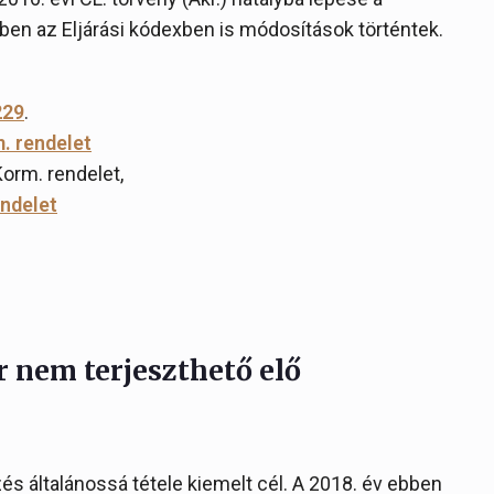
en az Eljárási kódexben is módosítások történtek.
229
.
m. rendelet
Korm. rendelet,
endelet
r nem terjeszthető elő
s általánossá tétele kiemelt cél. A 2018. év ebben