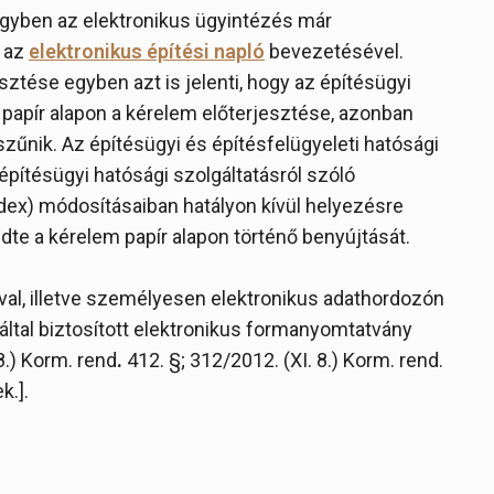
ésügyben az elektronikus ügyintézés már
 az
elektronikus építési napló
bevezetésével.
sztése egyben azt is jelenti, hogy az építésügyi
papír alapon a kérelem előterjesztése, azonban
zűnik. Az építésügyi és építésfelügyeleti hatósági
 építésügyi hatósági szolgáltatásról szóló
kódex) módosításaiban hatályon kívül helyezésre
dte a kérelem papír alapon történő benyújtását.
al, illetve személyesen elektronikus adathordozón
által biztosított elektronikus formanyomtatvány
8.) Korm. rend
.
412. §; 312/2012. (XI. 8.) Korm. rend.
k.].