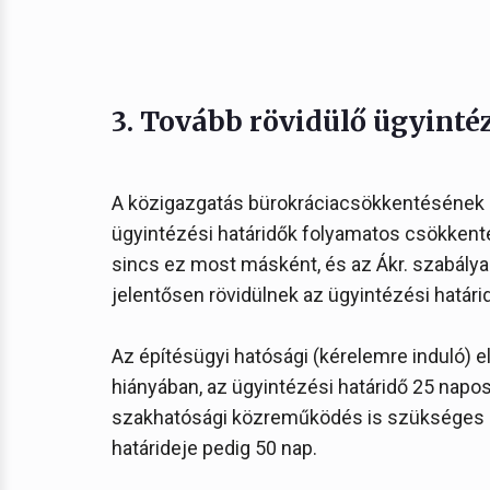
3. Tovább rövidülő ügyinté
A közigazgatás bürokráciacsökkentésének 
ügyintézési határidők folyamatos csökkentés
sincs ez most másként, és az Ákr. szabálya
jelentősen rövidülnek az ügyintézési határi
Az építésügyi hatósági (kérelemre induló) e
hiányában, az ügyintézési határidő 25 napos
szakhatósági közreműködés is szükséges 35
határideje pedig 50 nap.