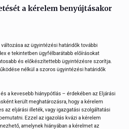
izetését a kérelem benyújtásakor
 változása az ügyintézési határidők további
ódex e tekintetben ügyfélbarátabb előírásokat
tosabb és előkészítettebb ügyintézésre szorítja.
űködése nélkül a szoros ügyintézési határidők
 és a kevesebb hiánypótlás – érdekében az Eljárási
ásként került meghatározásra, hogy a kérelem
az eljárási illeték, vagy igazgatási szolgáltatási
 bemutatni. Ezzel az igazolás kvázi a kérelem
lmezhető, amelynek hiányában a kérelmet az