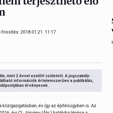
nem terjeszthető elő
em
 frissítés: 2018.01.21. 11:17
b, mint 2 évvel ezelőtt született. A jogszabály-
lálható információk értelemszerűen a publikálás,
s időpontjában érvényesek.
 a közigazgatásban, és így az építésügyben is. Az
2016. évi CL. törvény (Ákr.) hatályba lépése a