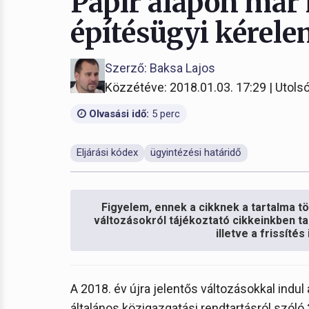
Papír alapon már 
építésügyi kérel
Szerző: Baksa Lajos
Közzétéve: 2018.01.03. 17:29 | Utolsó
Olvasási idő:
5 perc
Eljárási kódex
ügyintézési határidő
Figyelem, ennek a cikknek a tartalma töb
változásokról tájékoztató cikkeinkben ta
illetve a frissíté
A 2018. év újra jelentős változásokkal indul
általános közigazgatási rendtartásról szóló 