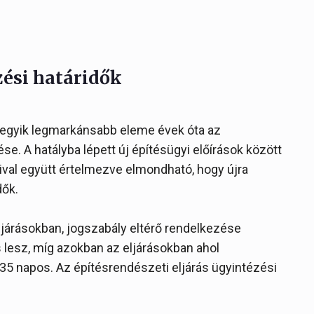
zési határidők
egyik legmarkánsabb eleme évek óta az
e. A hatályba lépett új építésügyi előírások között
ival együtt értelmezve elmondható, hogy újra
dők.
ljárásokban, jogszabály eltérő rendelkezése
 lesz, míg azokban az eljárásokban ahol
 napos. Az építésrendészeti eljárás ügyintézési