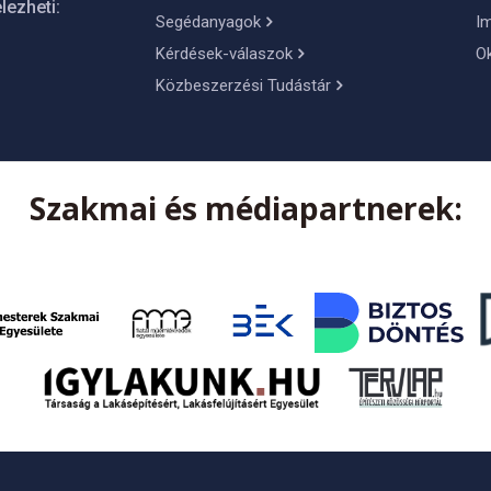
lezheti:
Segédanyagok
I
Kérdések-válaszok
O
Közbeszerzési Tudástár
Szakmai és médiapartnerek: