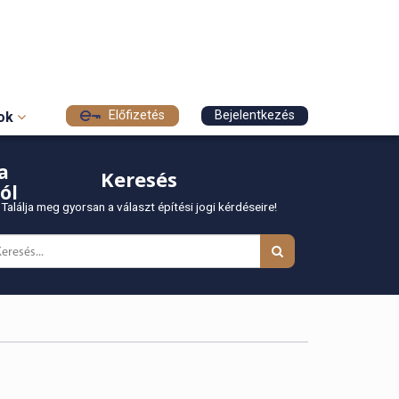
Előfizetés
Bejelentkezés
sok
a
Keresés
ól
Találja meg gyorsan a választ építési jogi kérdéseire!