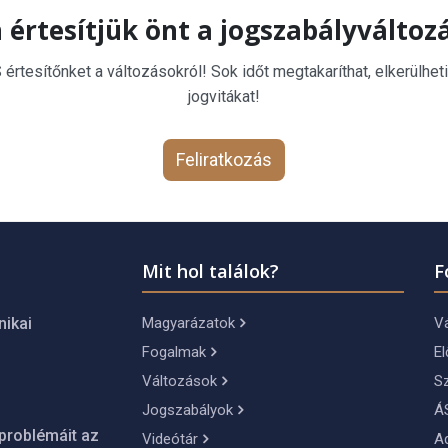
 értesítjük önt a jogszabályváltoz
rtesítőnket a változásokról! Sok időt megtakaríthat, elkerülheti
jogvitákat!
Feliratkozás
Mit hol találok?
F
Magyarázatok
Vá
nikai
Fogalmak
El
Változások
S
Jogszabályok
Á
problémáit az
Videótár
A