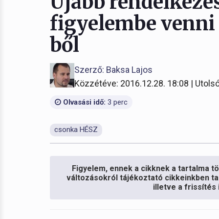
Újabb rendelkezés
figyelembe venni
ből
Szerző: Baksa Lajos
Közzétéve: 2016.12.28. 18:08 | Utolsó
Olvasási idő:
3 perc
csonka HÉSZ
Figyelem, ennek a cikknek a tartalma töb
változásokról tájékoztató cikkeinkben ta
illetve a frissíté