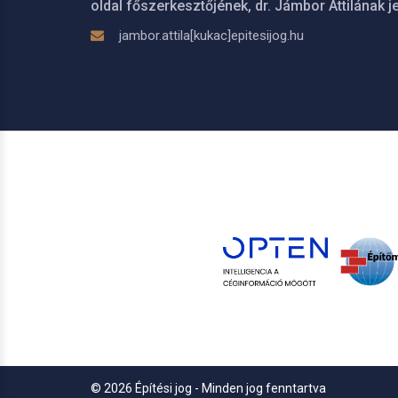
oldal főszerkesztőjének, dr. Jámbor Attilának je
jambor.attila[kukac]epitesijog.hu
© 2026 Építési jog - Minden jog fenntartva