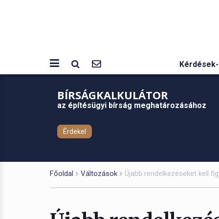
Kérdések-
BÍRSÁGKALKULÁTOR
az építésügyi bírság meghatározásához
Érdekel
Főoldal
Változások
Újabb rendelkezéseket kell f