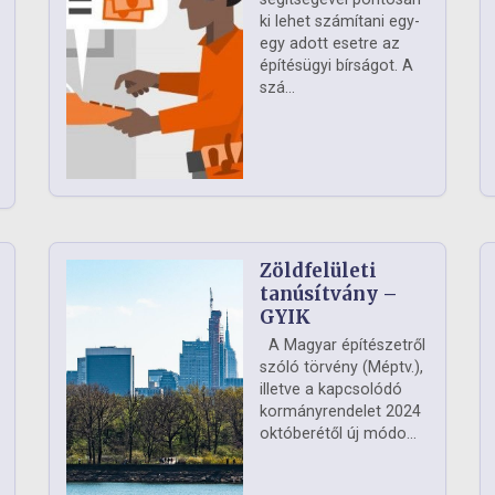
ki lehet számítani egy-
egy adott esetre az
építésügyi bírságot. A
szá...
Zöldfelületi
ág
tanúsítvány –
GYIK
A Magyar építészetről
szóló törvény (Méptv.),
illetve a kapcsolódó
kormányrendelet 2024
októberétől új módo...