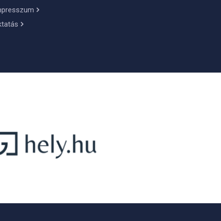
mpresszum
ktatás