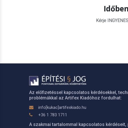
Időben
Kérje INGYENES é
Az előfizetéssel kapcsolatos kérdésekkel, tech
problémákkal az Artifex Kiadóhoz fordulhat:
info[kukac]artifexkiado.hu
+36 1 783 1711
A szakmai tartalommal kapcsolatos kérdéseit, 