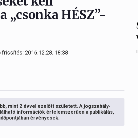
eket kell
 a „csonka HÉSZ”-
 frissítés: 2016.12.28. 18:38
b, mint 2 évvel ezelőtt született. A jogszabály-
lálható információk értelemszerűen a publikálás,
s időpontjában érvényesek.