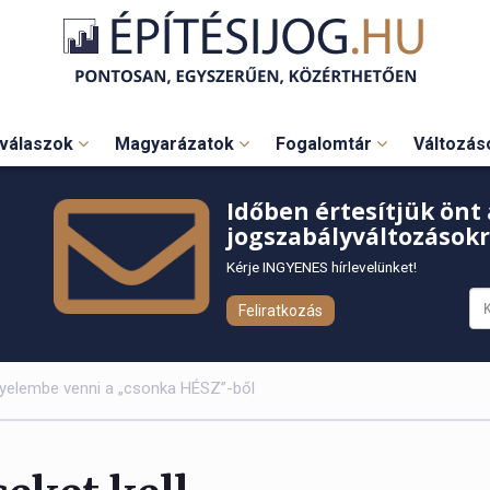
válaszok
Magyarázatok
Fogalomtár
Változá
Időben értesítjük önt 
jogszabályváltozásokr
Kérje INGYENES hírlevelünket!
Feliratkozás
igyelembe venni a „csonka HÉSZ”-ből