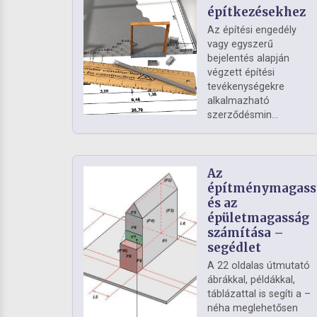
építkezésekhez
Az építési engedély
vagy egyszerű
bejelentés alapján
végzett építési
tevékenységekre
alkalmazható
szerződésmin...
Az
építménymagass
és az
épületmagasság
számítása –
segédlet
A 22 oldalas útmutató
ábrákkal, példákkal,
táblázattal is segíti a –
néha meglehetősen