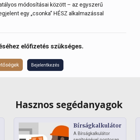
 hatályos módosításai között – az egyszerű
megjelent egy „csonka” HÉSZ alkalmazással
réséhez előfizetés szükséges.
hetőségek
Bejelentkezés
Hasznos segédanyagok
Bírságkalkulátor
A Bírságkalkulátor
segítségével pontosan