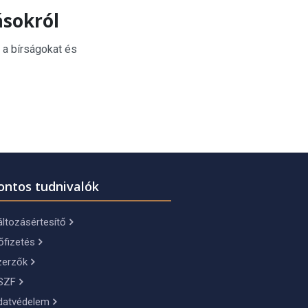
ásokról
 a bírságokat és
ontos tudnivalók
ltozásértesítő
őfizetés
zerzők
SZF
datvédelem