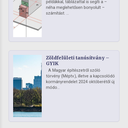
példákkal, táblázattal is segíti a –
néha meglehetősen bonyolult –
számítást. ...
Zöldfelületi tanúsítvány –
GYIK
A Magyar építészetről szóló
törvény (Méptv.), illetve a kapcsolódó
kormányrendelet 2024 októberétől új
módo...