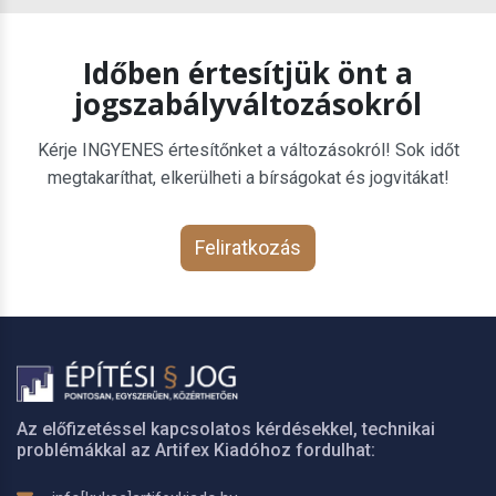
Időben értesítjük önt a
jogszabályváltozásokról
Kérje INGYENES értesítőnket a változásokról! Sok időt
megtakaríthat, elkerülheti a bírságokat és jogvitákat!
Feliratkozás
Az előfizetéssel kapcsolatos kérdésekkel, technikai
problémákkal az Artifex Kiadóhoz fordulhat: