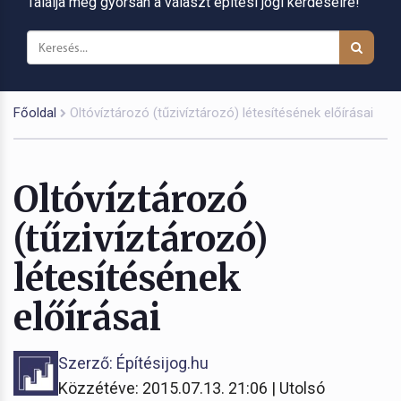
Találja meg gyorsan a választ építési jogi kérdéseire!
Főoldal
Oltóvíztározó (tűzivíztározó) létesítésének előírásai
Oltóvíztározó
(tűzivíztározó)
létesítésének
előírásai
Szerző: Építésijog.hu
Közzétéve: 2015.07.13. 21:06 | Utolsó