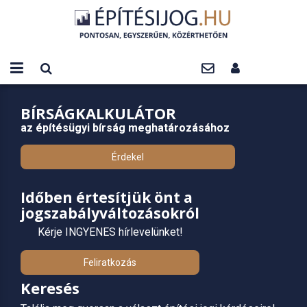
BÍRSÁGKALKULÁTOR
az építésügyi bírság meghatározásához
Érdekel
Időben értesítjük önt a
jogszabályváltozásokról
Kérje INGYENES hírlevelünket!
Feliratkozás
Keresés