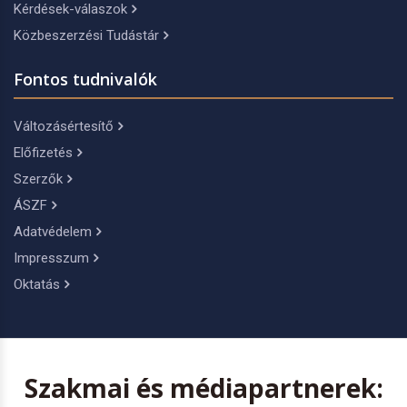
Kérdések-válaszok
Közbeszerzési Tudástár
Fontos tudnivalók
Változásértesítő
Előfizetés
Szerzők
ÁSZF
Adatvédelem
Impresszum
Oktatás
Szakmai és médiapartnerek: