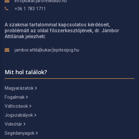
info[kukac]artifexkiado.hu
+36 1 783 1711
A szakmai tartalommal kapcsolatos kérdéseit,
problémáit az oldal főszerkesztőjének, dr. Jámbor
Attilának jelezheti:
jambor.attila[kukac]epitesijog.hu
Mit hol találok?
Magyarázatok
Fogalmak
Változások
Jogszabályok
Videótár
Segédanyagok