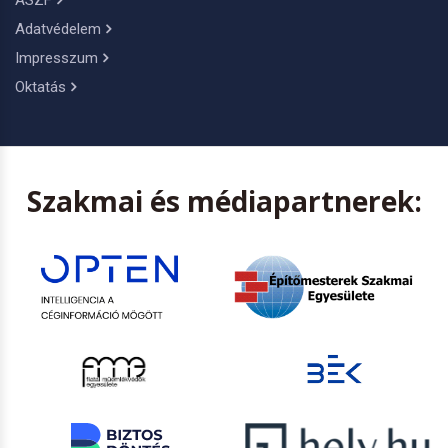
ÁSZF
Adatvédelem
Impresszum
Oktatás
Szakmai és médiapartnerek: