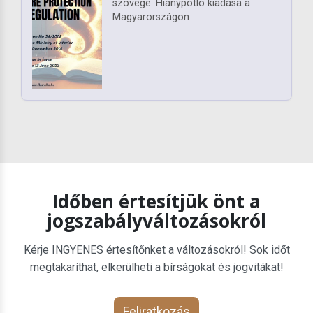
szövege. Hiánypótló kiadása a
Magyarországon
Időben értesítjük önt a
jogszabályváltozásokról
Kérje INGYENES értesítőnket a változásokról! Sok időt
megtakaríthat, elkerülheti a bírságokat és jogvitákat!
Feliratkozás