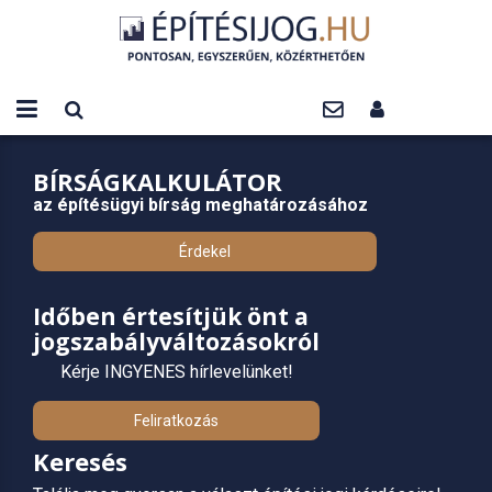
BÍRSÁGKALKULÁTOR
az építésügyi bírság meghatározásához
Érdekel
Időben értesítjük önt a
jogszabályváltozásokról
Kérje INGYENES hírlevelünket!
Feliratkozás
Keresés