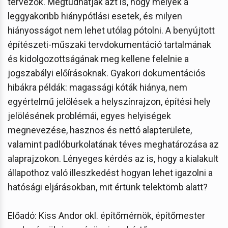
tervezők. Megtudhatják azt is, hogy melyek a
leggyakoribb hiánypótlási esetek, és milyen
hiányosságot nem lehet utólag pótolni. A benyújtott
építészeti-műszaki tervdokumentáció tartalmának
és kidolgozottságának meg kellene felelnie a
jogszabályi előírásoknak. Gyakori dokumentációs
hibákra példák: magassági kóták hiánya, nem
egyértelmű jelölések a helyszínrajzon, építési hely
jelölésének problémái, egyes helyiségek
megnevezése, hasznos és nettó alapterülete,
valamint padlóburkolatának téves meghatározása az
alaprajzokon. Lényeges kérdés az is, hogy a kialakult
állapothoz való illeszkedést hogyan lehet igazolni a
hatósági eljárásokban, mit értünk telektömb alatt?
Előadó: Kiss Andor okl. építőmérnök, építőmester