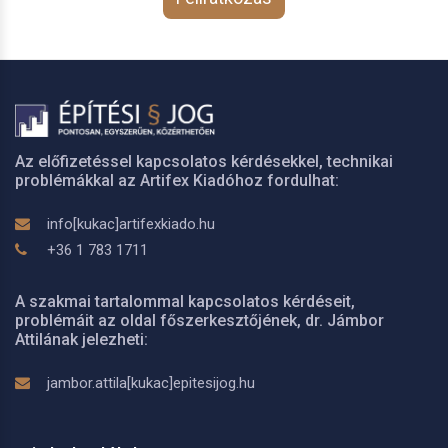
Az előfizetéssel kapcsolatos kérdésekkel, technikai
problémákkal az Artifex Kiadóhoz fordulhat:
info[kukac]artifexkiado.hu
+36 1 783 1711
A szakmai tartalommal kapcsolatos kérdéseit,
problémáit az oldal főszerkesztőjének, dr. Jámbor
Attilának jelezheti:
jambor.attila[kukac]epitesijog.hu