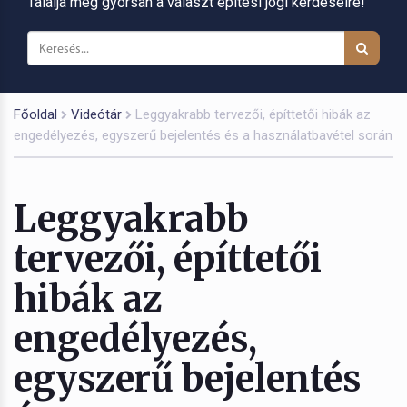
Találja meg gyorsan a választ építési jogi kérdéseire!
Főoldal
Videótár
Leggyakrabb tervezői, építtetői hibák az
engedélyezés, egyszerű bejelentés és a használatbavétel során
Leggyakrabb
tervezői, építtetői
hibák az
engedélyezés,
egyszerű bejelentés