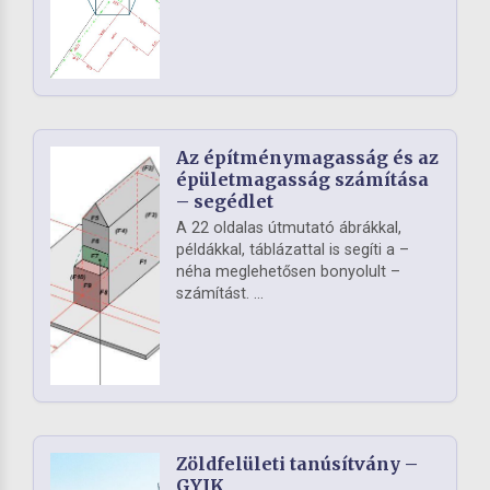
Az építménymagasság és az
épületmagasság számítása
– segédlet
A 22 oldalas útmutató ábrákkal,
példákkal, táblázattal is segíti a –
néha meglehetősen bonyolult –
számítást. ...
Zöldfelületi tanúsítvány –
GYIK