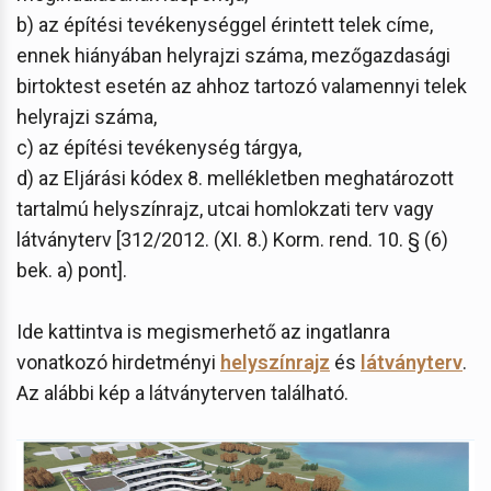
b) az építési tevékenységgel érintett telek címe,
ennek hiányában helyrajzi száma, mezőgazdasági
birtoktest esetén az ahhoz tartozó valamennyi telek
helyrajzi száma,
c) az építési tevékenység tárgya,
d) az Eljárási kódex 8. mellékletben meghatározott
tartalmú helyszínrajz, utcai homlokzati terv vagy
látványterv [312/2012. (XI. 8.) Korm. rend. 10. § (6)
bek. a) pont].
Ide kattintva is megismerhető az ingatlanra
vonatkozó hirdetményi
helyszínrajz
és
látványterv
.
Az alábbi kép a látványterven található.