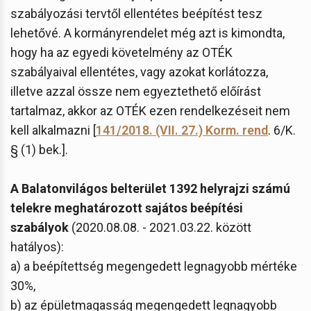
szabályozási tervtől ellentétes beépítést tesz
lehetővé. A kormányrendelet még azt is kimondta,
hogy ha az egyedi követelmény az OTÉK
szabályaival ellentétes, vagy azokat korlátozza,
illetve azzal össze nem egyeztethető előírást
tartalmaz, akkor az OTÉK ezen rendelkezéseit nem
kell alkalmazni [
141/2018. (VII. 27.) Korm. rend
. 6/K.
§ (1) bek.].
A Balatonvilágos belterület 1392 helyrajzi számú
telekre meghatározott sajátos beépítési
szabályok
(2020.08.08. - 2021.03.22. között
hatályos):
a) a beépítettség megengedett legnagyobb mértéke
30%,
b) az épületmagasság megengedett legnagyobb