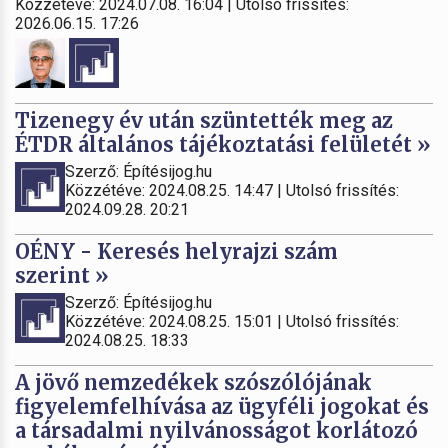
Közzétéve: 2024.07.08. 16:04 | Utolsó frissítés:
2026.06.15. 17:26
Tizenegy év után szüntették meg az
ÉTDR általános tájékoztatási felületét »
Szerző: Építésijog.hu
Közzétéve: 2024.08.25. 14:47 | Utolsó frissítés:
2024.09.28. 20:21
OÉNY - Keresés helyrajzi szám
szerint »
Szerző: Építésijog.hu
Közzétéve: 2024.08.25. 15:01 | Utolsó frissítés:
2024.08.25. 18:33
A jövő nemzedékek szószólójának
figyelemfelhívása az ügyféli jogokat és
a társadalmi nyilvánosságot korlátozó