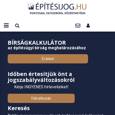
BÍRSÁGKALKULÁTOR
az építésügyi bírság meghatározásához
Érdekel
Időben értesítjük önt a
jogszabályváltozásokról
Kérje INGYENES hírlevelünket!
Feliratkozás
Keresés