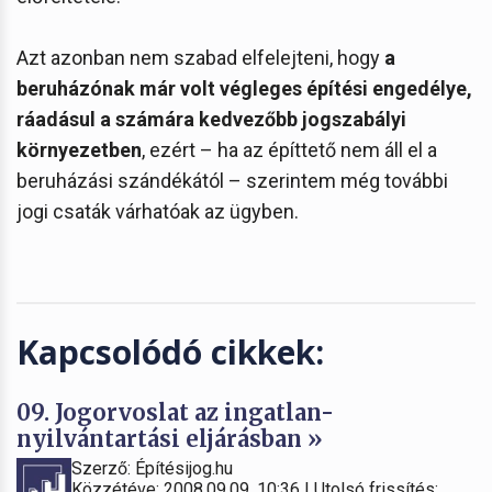
Azt azonban nem szabad elfelejteni, hogy
a
beruházónak már volt végleges építési engedélye,
ráadásul a számára kedvezőbb jogszabályi
környezetben
, ezért – ha az építtető nem áll el a
beruházási szándékától – szerintem még további
jogi csaták várhatóak az ügyben.
Kapcsolódó cikkek:
09. Jogorvoslat az ingatlan-
nyilvántartási eljárásban »
Szerző: Építésijog.hu
Közzétéve: 2008.09.09. 10:36 | Utolsó frissítés: