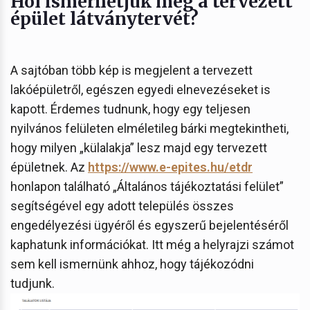
Hol ismerhetjük meg a tervezett
épület látványtervét?
A sajtóban több kép is megjelent a tervezett
lakóépületről, egészen egyedi elnevezéseket is
kapott. Érdemes tudnunk, hogy egy teljesen
nyilvános felületen elméletileg bárki megtekintheti,
hogy milyen „külalakja” lesz majd egy tervezett
épületnek. Az
https://www.e-epites.hu/etdr
honlapon található „Általános tájékoztatási felület”
segítségével egy adott település összes
engedélyezési ügyéről és egyszerű bejelentéséről
kaphatunk információkat. Itt még a helyrajzi számot
sem kell ismernünk ahhoz, hogy tájékozódni
tudjunk.