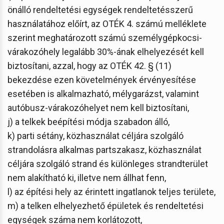
önálló rendeltetési egységek rendeltetésszerű
használatához előírt, az OTÉK 4. számú melléklete
szerint meghatározott számú személygépkocsi-
várakozóhely legalább 30%-ának elhelyezését kell
biztosítani, azzal, hogy az OTÉK 42. § (11)
bekezdése ezen követelmények érvényesítése
esetében is alkalmazható, mélygarázst, valamint
autóbusz-várakozóhelyet nem kell biztosítani,
j) a telkek beépítési módja szabadon álló,
k) parti sétány, közhasználat céljára szolgáló
strandolásra alkalmas partszakasz, közhasználat
céljára szolgáló strand és különleges strandterület
nem alakítható ki, illetve nem állhat fenn,
l) az építési hely az érintett ingatlanok teljes területe,
m) a telken elhelyezhető épületek és rendeltetési
egységek száma nem korlátozott,