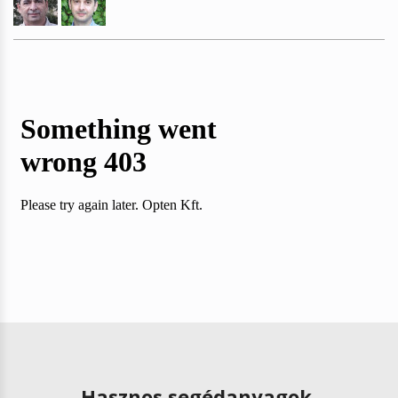
Hasznos segédanyagok