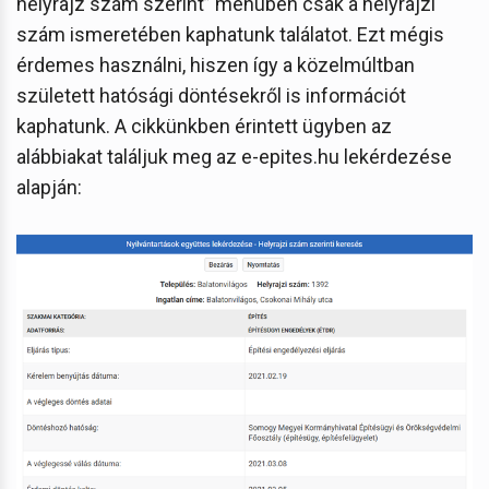
helyrajz szám szerint” menüben csak a helyrajzi
szám ismeretében kaphatunk találatot. Ezt mégis
érdemes használni, hiszen így a közelmúltban
született hatósági döntésekről is információt
kaphatunk. A cikkünkben érintett ügyben az
alábbiakat találjuk meg az e-epites.hu lekérdezése
alapján: