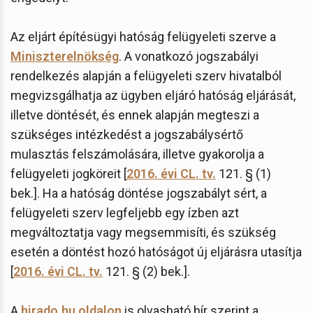
Az eljárt építésügyi hatóság felügyeleti szerve a
Miniszterelnökség
. A vonatkozó jogszabályi
rendelkezés alapján a felügyeleti szerv hivatalból
megvizsgálhatja az ügyben eljáró hatóság eljárását,
illetve döntését, és ennek alapján megteszi a
szükséges intézkedést a jogszabálysértő
mulasztás felszámolására, illetve gyakorolja a
felügyeleti jogköreit [
2016. évi CL. tv.
121. § (1)
bek.]. Ha a hatóság döntése jogszabályt sért, a
felügyeleti szerv legfeljebb egy ízben azt
megváltoztatja vagy megsemmisíti, és szükség
esetén a döntést hozó hatóságot új eljárásra utasítja
[
2016. évi CL. tv.
121. § (2) bek.].
A
hirado.hu oldalon
is olvasható hír szerint a