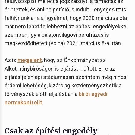
felülvizsgálat mellett a jogszabályt is támadták az
érintettek, és online petíció is indult. Lényeges itt is
felhívnunk arra a figyelmet, hogy 2020 márciusa óta
már nem lehet fellebbezni az építési engedélyekkel
szemben, így a balatonvilágosi beruházás is
megkezdődhetett (volna) 2021. március 8-a után.
Az is
megjelent
, hogy az Önkormányzat az
Alkotmánybíróságon is eljárást indított. Erre az
eljárás jelenlegi stádiumában szerintem még nincs
érdemi lehetőség, kizárólag kezdeményezhetik a
törvényszék előtti eljárásban a
bírói egyedi
normakontrollt
.
Csak az építési engedély