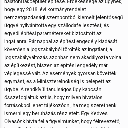
balatoni lakóépület építése. Érdekessége az ügynek,
hogy egy 2018. évi kormányrendelet
nemzetgazdasági szempontból kiemelt jelentőségű
üggyé nyilvánította egy szállodafejlesztést, és
egyedi építési paramétereket biztosított az
ingatlanra. Pár nappal az építési engedély kiadását
követően a jogszabályból törölték az ingatlant, a
jogszabályváltozás azonban nem akadályozta volna
az építkezést, hiszen az építési engedély már
véglegessé vált. Az események gyorsan követték
egymást, és a Miniszterelnökség is belépett az
ügybe. A rendkívül tanulságos ügy kapcsán
összefoglaltuk azt is, hogy milyen hivatalos
forrásokból lehet tájékozódni, ha meg szeretnénk
ismerni egy beruházás részleteit. Egy Kedves
Olvasónk hívta fel a figyelmünket, hogy félrevezető,