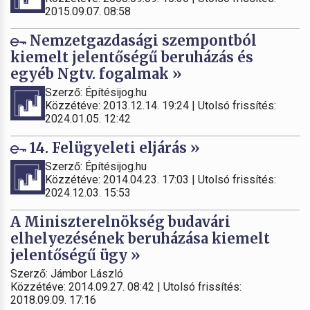
2015.09.07. 08:58
Nemzetgazdasági szempontból
kiemelt jelentőségű beruházás és
egyéb Ngtv. fogalmak »
Szerző: Építésijog.hu
Közzétéve: 2013.12.14. 19:24 | Utolsó frissítés:
2024.01.05. 12:42
14. Felügyeleti eljárás »
Szerző: Építésijog.hu
Közzétéve: 2014.04.23. 17:03 | Utolsó frissítés:
2024.12.03. 15:53
A Miniszterelnökség budavári
elhelyezésének beruházása kiemelt
jelentőségű ügy »
Szerző: Jámbor László
Közzétéve: 2014.09.27. 08:42 | Utolsó frissítés:
2018.09.09. 17:16