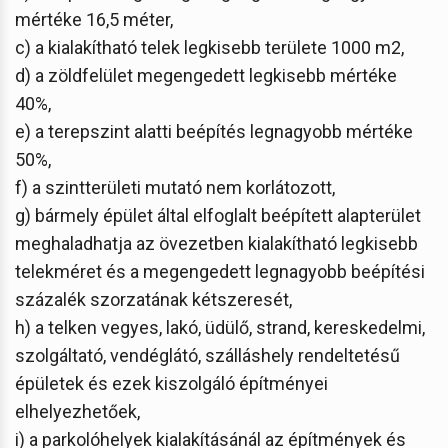
mértéke 16,5 méter,
c) a kialakítható telek legkisebb területe 1000 m2,
d) a zöldfelület megengedett legkisebb mértéke
40%,
e) a terepszint alatti beépítés legnagyobb mértéke
50%,
f) a szintterületi mutató nem korlátozott,
g) bármely épület által elfoglalt beépített alapterület
meghaladhatja az övezetben kialakítható legkisebb
telekméret és a megengedett legnagyobb beépítési
százalék szorzatának kétszeresét,
h) a telken vegyes, lakó, üdülő, strand, kereskedelmi,
szolgáltató, vendéglátó, szálláshely rendeltetésű
épületek és ezek kiszolgáló építményei
elhelyezhetőek,
i) a parkolóhelyek kialakításánál az építmények és