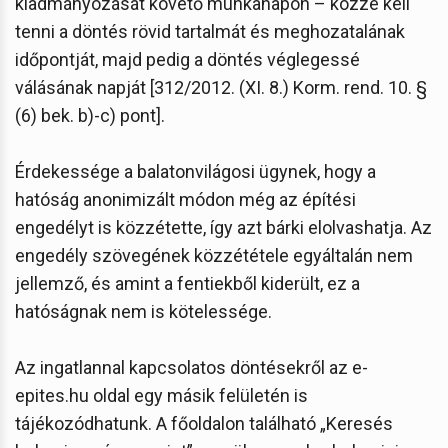
kiadmányozását követő munkanapon – közzé kell
tenni a döntés rövid tartalmát és meghozatalának
időpontját, majd pedig a döntés véglegessé
válásának napját [312/2012. (XI. 8.) Korm. rend. 10. §
(6) bek. b)-c) pont].
Érdekessége a balatonvilágosi ügynek, hogy a
hatóság anonimizált módon még az építési
engedélyt is közzétette, így azt bárki elolvashatja. Az
engedély szövegének közzététele egyáltalán nem
jellemző, és amint a fentiekből kiderült, ez a
hatóságnak nem is kötelessége.
Az ingatlannal kapcsolatos döntésekről az e-
epites.hu oldal egy másik felületén is
tájékozódhatunk. A főoldalon található „Keresés