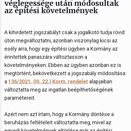
véglegessége után módosultak
az építési követelmények
A kihirdetett jogszabályt csak a jogalkotó tudja rövid
úton megváltoztatni, azonban viszonylag kicsi az
esély arra, hogy egy építési ügyben a Kormány az
érintettek panaszára változtasson a
követelményeken. Ebben az ügyben azonban ez is
megtörtént, bekövetkezett a jogszabály módosítása:
a
136/2021. (III. 22.) Korm. rendelet
alapjaiban
változtatta meg az ingatlan beépíthetőségének
paramétereit.
Azért nem azt írtam, hogy a Kormány döntése a
beruházás feltételeit változtatta meg, mivel az
egyedi követelmények eltörlése már az építési