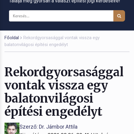
Találja meg gyorsan a választ építési jogi kérdéseire!
Főoldal
Rekordgyorsasággal vontak vissza egy
balatonvilágosi építési engedélyt
Rekordgyorsasággal
vontak vissza egy
balatonvilágosi
építési engedélyt
Szerző: Dr. Jámbor Attila