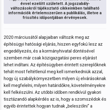
évvel ezelőtt született. A jogszabály-
változásokról tájékoztató cikkeinkben található
információk értelemszerűen a publikálás, illetve a
frissítés időpontjában érvényesek.
2020 márciusától alapjaiban változik meg az
építésügyi hatósági eljárás, hiszen egyfokú lesz az
engedélyezés, és a kormányhivatal döntésével
szemben már csak közigazgatási peres eljárást
lehet indítani. Az építésügyben érintett szereplőknek
tehát most feltétlenül meg kell ismerkedniük azzal,
hogy új szabálykörnyezetben milyen új elvárásoknak
kell megfelelni, milyen határidőkre, követelményekre
kell felkészülni. Az utóbbi időben rendkívül gyakori
tisztázandó alapkérdés az is, hogy a szomszédok és
egyéb érintettek hogyan tudnak „beleszólni” a