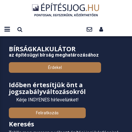
BÍRSÁGKALKULÁTOR
az építésügyi bírság meghatározásához
Érdekel
Időben értesítjük önt a
jogszabályváltozásokról
Kérje INGYENES hírlevelünket!
Feliratkozás
Keresés