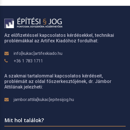
Az előfizetéssel kapcsolatos kérdésekkel, technikai
problémákkal az Artifex Kiadóhoz fordulhat:
info[kukac]artifexkiado.hu
+36 1 783 1711
A szakmai tartalommal kapcsolatos kérdéseit,
problémáit az oldal főszerkesztőjének, dr. Jámbor
Attilának jelezheti:
jambor.attila[kukac]epitesijog.hu
Mit hol találok?