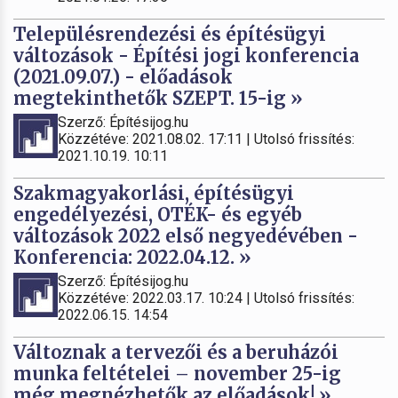
Településrendezési és építésügyi
változások - Építési jogi konferencia
(2021.09.07.) - előadások
megtekinthetők SZEPT. 15-ig »
Szerző: Építésijog.hu
Közzétéve: 2021.08.02. 17:11 | Utolsó frissítés:
2021.10.19. 10:11
Szakmagyakorlási, építésügyi
engedélyezési, OTÉK- és egyéb
változások 2022 első negyedévében -
Konferencia: 2022.04.12. »
Szerző: Építésijog.hu
Közzétéve: 2022.03.17. 10:24 | Utolsó frissítés:
2022.06.15. 14:54
Változnak a tervezői és a beruházói
munka feltételei – november 25-ig
még megnézhetők az előadások! »