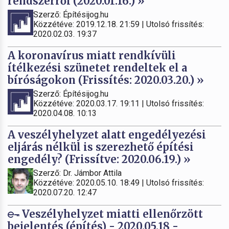
rendszerről (2020.01.16.) »
Szerző: Építésijog.hu
Közzétéve: 2019.12.18. 21:59 | Utolsó frissítés:
2020.02.03. 19:37
A koronavírus miatt rendkívüli
ítélkezési szünetet rendeltek el a
bíróságokon (Frissítés: 2020.03.20.) »
Szerző: Építésijog.hu
Közzétéve: 2020.03.17. 19:11 | Utolsó frissítés:
2020.04.08. 10:13
A veszélyhelyzet alatt engedélyezési
eljárás nélkül is szerezhető építési
engedély? (Frissítve: 2020.06.19.) »
Szerző: Dr. Jámbor Attila
Közzétéve: 2020.05.10. 18:49 | Utolsó frissítés:
2020.07.20. 12:47
Veszélyhelyzet miatti ellenőrzött
bejelentés (építés) - 2020.05.18 -