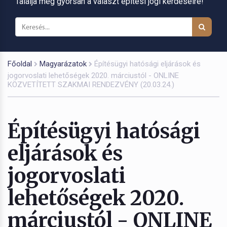
Találja meg gyorsan a választ építési jogi kérdéseire!
Főoldal
Magyarázatok
Építésügyi hatósági eljárások és
jogorvoslati lehetőségek 2020. márciustól - ONLINE
KÖZVETÍTETT SZAKMAI RENDEZVÉNY (20.03.24.)
Építésügyi hatósági
eljárások és
jogorvoslati
lehetőségek 2020.
márciustól - ONLINE