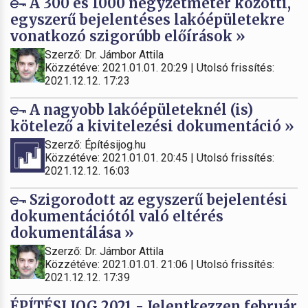
A 300 és 1000 négyzetméter közötti,
egyszerű bejelentéses lakóépületekre
vonatkozó szigorúbb előírások »
Szerző: Dr. Jámbor Attila
Közzétéve: 2021.01.01. 20:29 | Utolsó frissítés:
2021.12.12. 17:23
A nagyobb lakóépületeknél (is)
kötelező a kivitelezési dokumentáció »
Szerző: Építésijog.hu
Közzétéve: 2021.01.01. 20:45 | Utolsó frissítés:
2021.12.12. 16:03
Szigorodott az egyszerű bejelentési
dokumentációtól való eltérés
dokumentálása »
Szerző: Dr. Jámbor Attila
Közzétéve: 2021.01.01. 21:06 | Utolsó frissítés:
2021.12.12. 17:39
ÉPÍTÉSI JOG 2021 - Jelentkezzen február