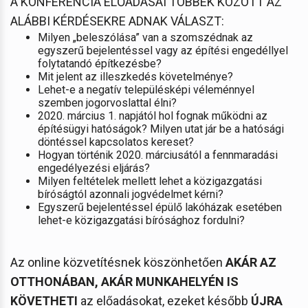
A KONFERENCIA ELŐADÁSAI TÖBBEK KÖZÖTT AZ
ALÁBBI KÉRDÉSEKRE ADNAK VÁLASZT:
Milyen „beleszólása” van a szomszédnak az
egyszerű bejelentéssel vagy az építési engedéllyel
folytatandó építkezésbe?
Mit jelent az illeszkedés követelménye?
Lehet-e a negatív településképi véleménnyel
szemben jogorvoslattal élni?
2020. március 1. napjától hol fognak működni az
építésügyi hatóságok? Milyen utat jár be a hatósági
döntéssel kapcsolatos kereset?
Hogyan történik 2020. márciusától a fennmaradási
engedélyezési eljárás?
Milyen feltételek mellett lehet a közigazgatási
bíróságtól azonnali jogvédelmet kérni?
Egyszerű bejelentéssel épülő lakóházak esetében
lehet-e közigazgatási bírósághoz fordulni?
Az online közvetítésnek köszönhetően
AKÁR AZ
OTTHONÁBAN, AKÁR MUNKAHELYÉN IS
KÖVETHETI
az előadásokat, ezeket később
ÚJRA