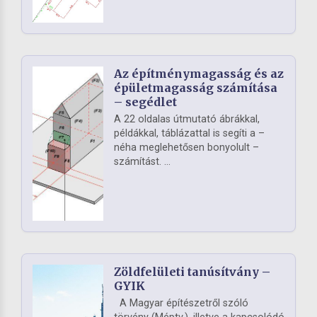
Az építménymagasság és az
épületmagasság számítása
– segédlet
A 22 oldalas útmutató ábrákkal,
példákkal, táblázattal is segíti a –
néha meglehetősen bonyolult –
számítást. ...
Zöldfelületi tanúsítvány –
GYIK
A Magyar építészetről szóló