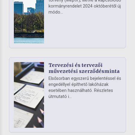
törvény (Méptv.), illetve a kapcsolódó
kormányrendelet 2024 októberétől új
módo...
Tervezési és tervezői
művezetési szerződésminta
Elsősorban egyszerű bejelentéssel és
engedéllyel építhető lakóházak
esetében használható. Részletes
útmutató i...